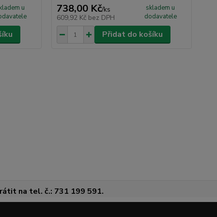
738,00 Kč
46
kladem u
skladem u
/
ks
odavatele
dodavatele
609,92 Kč
bez DPH
38
šíku
Přidat do košíku
átit na tel. č.: 731 199 591.