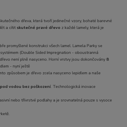
kutečného dřeva, která tvoří
jedinečné vzory, bohaté barevné
ět a cítit
skutečné pravé dřevo
z každé lamely, která je
obře promyšlené konstrukci všech lamel. Lamela Parky se
I systémem (Double Sided Impregnation - oboustranná
m dřevo není plně nasyceno. Horní vrstvy jsou dokončovány
8
dlem - nyní ještě
ímto způsobem je dřevo zcela nasyceno lepidlem a naše
 pod vodou bez poškození
. Technologická inovace
masivní nebo třívrstvé podlahy a je srovnatelná pouze s vysoce
rketě.