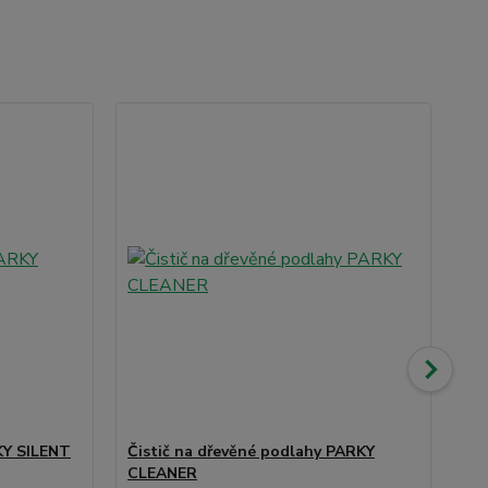
Ak
No
KY SILENT
Čistič na dřevěné podlahy PARKY
Ob
CLEANER
dý