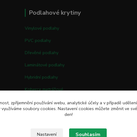
Podlahové krytiny
Vinylové podlahy
PVC podlahy
Dřevěné podlahy
Laminátové podlahy
Hybridní podlahy
Koberce metrážové
Kobercové čtverce
nost, zpříjemnění používání webu, analytické účely a v případě udělen
my využíváme soubory cookies. Nastavení cookies můžete změnit ve své
Umělé trávy
den!
Souhlasím
Nastavení