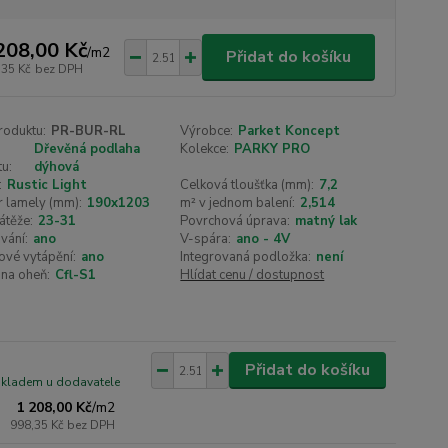
208,00 Kč
/
m2
Přidat do košíku
,35 Kč
bez DPH
roduktu:
PR-BUR-RL
Výrobce:
Parket Koncept
Dřevěná podlaha
Kolekce:
PARKY PRO
u:
dýhová
:
Rustic Light
Celková tloušťka (mm):
7,2
 lamely (mm):
190x1203
m² v jednom balení:
2,514
átěže:
23-31
Povrchová úprava:
matný lak
vání:
ano
V-spára:
ano - 4V
ové vytápění:
ano
Integrovaná podložka:
není
na oheň:
Cfl-S1
Hlídat cenu / dostupnost
Přidat do košíku
skladem u dodavatele
1 208,00 Kč
/
m2
998,35 Kč
bez DPH