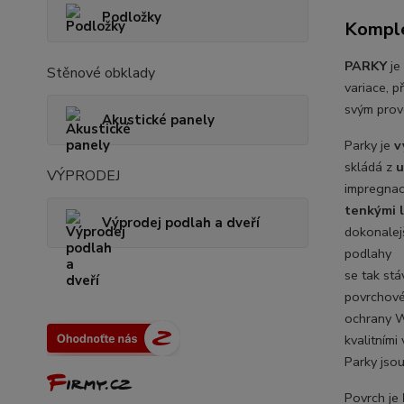
Podložky
Komple
PARKY
je
Stěnové obklady
variace, p
svým prov
Akustické panely
Parky je
v
skládá z
u
VÝPRODEJ
impregnac
tenkými 
Výprodej podlah a dveří
dokonalej
podlahy
se tak st
povrchov
ochrany 
kvalitními 
Parky jso
Povrch je