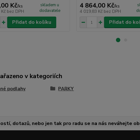
,00 Kč
4 864,00 Kč
skladem u
s
/
ks
/
ks
dodavatele
d
7 Kč
bez DPH
4 019,83 Kč
bez DPH
Přidat do košíku
Přidat do ko
zařazeno v kategoriích
né podlahy
PARKY
ostí, dotazů, nebo jen tak pro radu se na nás neváhejte obr