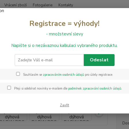
Vrácení zboží
Fotogalerie
Kontakty
Nevíte
Registrace = výhody!
Hledat
+420
- množstevní slevy
Napište si o nezávaznou kalkulaci vybraného produktu.
řevěné podlahy
Dřevěná podlaha dýhová PARKY PRO Burley Oak Rustic
ěná podlaha dýhová PARKY PRO 
Odeslat
Souhlasím se
zpracováním osobních údajů
pro účely registrace.
PARKY 
vrstvo
Přeji si odebírat novinky e-mailem dle
podmínek zpracování osobních údajů
.
barevn
S PARK
která 
Zavřít
Dos