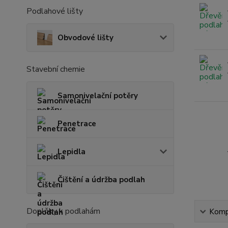
Podlahové lišty
Obvodové lišty
Stavební chemie
Samonivelační potěry
Penetrace
Lepidla
Čištění a údržba podlah
Doplňky k podlahám
Kompl