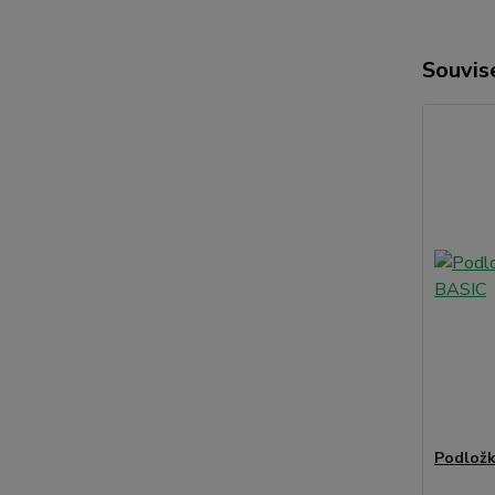
Souvise
Podložk