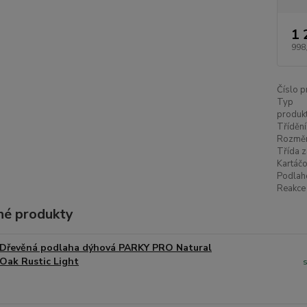
1 
998
Číslo p
Typ
produkt
Třídění
Rozměr
Třída z
Kartáčo
Podlah
Reakce 
é produkty
Dřevěná podlaha dýhová PARKY PRO Natural
Oak Rustic Light