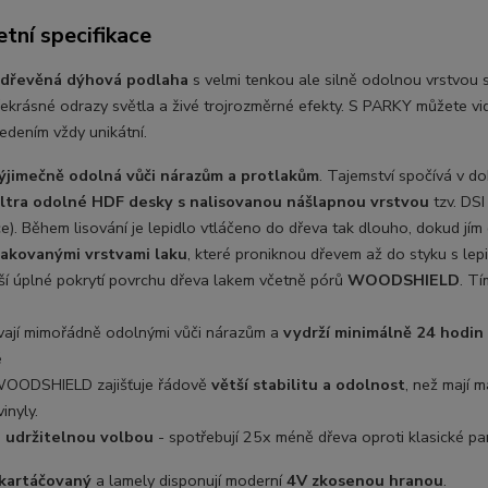
tní specifikace
dřevěná dýhová podlaha
s velmi tenkou ale silně odolnou vrstvou s
řekrásné odrazy světla a živé trojrozměrné efekty. S PARKY můžete vid
edením vždy unikátní.
ýjimečně odolná vůči nárazům a protlakům
. Tajemství spočívá v d
ltra odolné HDF desky s nalisovanou nášlapnou vrstvou
tzv. DS
e). Během lisování je lepidlo vtláčeno do dřeva tak dlouho, dokud jí
lakovanými vrstvami laku
, které proniknou dřevem až do styku s lepi
ší úplné pokrytí povrchu dřeva lakem včetně pórů
WOODSHIELD
. T
ávají mimořádně odolnými vůči nárazům a
vydrží minimálně 24 hodin
é
WOODSHIELD zajišťuje řádově
větší stabilitu a odolnost
, než mají 
vinyly.
u
udržitelnou volbou
- spotřebují 25x méně dřeva oproti klasické pa
kartáčovaný
a lamely disponují moderní
4V zkosenou hranou
.