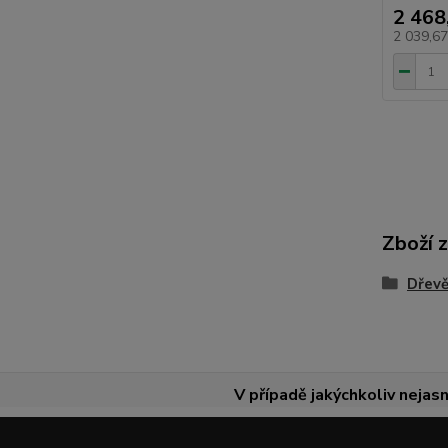
2 468
2 039,6
Zboží 
Dřevě
V případě jakýchkoliv nejasn