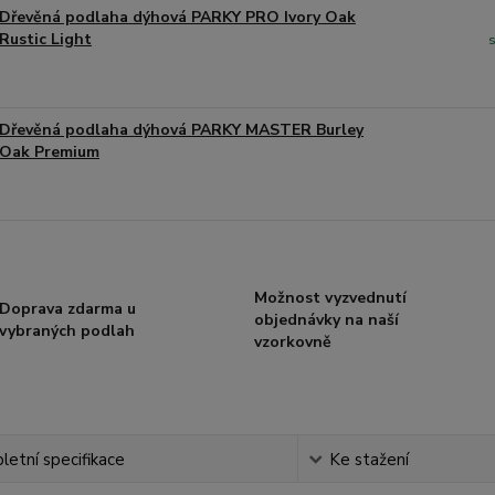
Dřevěná podlaha dýhová PARKY PRO Ivory Oak
Rustic Light
Dřevěná podlaha dýhová PARKY MASTER Burley
Oak Premium
Možnost vyzvednutí
Doprava zdarma u
objednávky na naší
vybraných podlah
vzorkovně
etní specifikace
Ke stažení