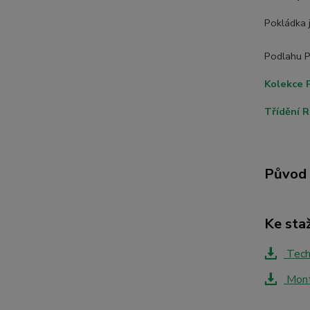
Pokládka 
Podlahu Pa
Kolekce
Třídění R
Původ 
Ke sta
Tech
Montá