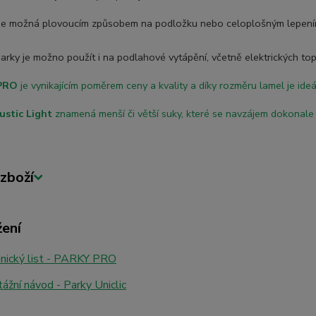
je možná plovoucí
m způsobem na podložku nebo celoplošným lepen
rky je možno použít i na podlahové vytápění, včetně elektrických top
 PRO
je vynikajícím poměrem ceny a kvality a díky rozměru lamel je ideá
ustic Light
znamená menší či větší suky, které se navzájem dokonale d
zboží
žení
nický list - PARKY PRO
žní návod - Parky Uniclic