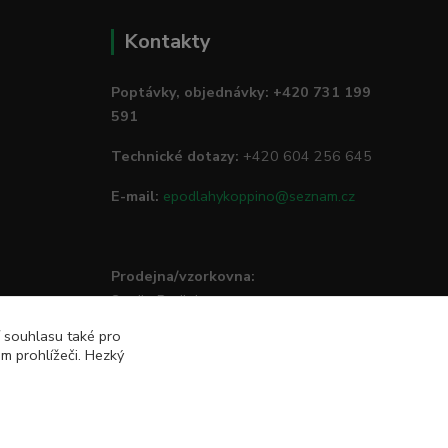
Kontakty
Poptávky, objednávky: +420 731 199
591
Technické dotazy:
+420 604 256 645
E-mail:
epodlahykoppino@seznam.cz
Prodejna/vzorkovna:
Studio Podlah
Mírové náměstí 16/15
í souhlasu také pro
74801 Hlučín
m prohlížeči. Hezký