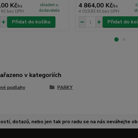
,00 Kč
4 864,00 Kč
skladem u
s
/
ks
/
ks
dodavatele
d
7 Kč
bez DPH
4 019,83 Kč
bez DPH
Přidat do košíku
Přidat do ko
zařazeno v kategoriích
né podlahy
PARKY
ostí, dotazů, nebo jen tak pro radu se na nás neváhejte obr