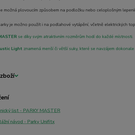
je možná plovoucí
m způsobem na podložku nebo celoplošným lepen
rky je možno použít i na podlahové vytápění, včetně elektrických top
 MASTER
se díky svým atraktivním rozměrům hodí do každé místnosti.
ustic Light
znamená menší či větší suky, které se navzájem dokonale d
zboží
žení
nický list - PARKY MASTER
žní návod - Parky Unifitx