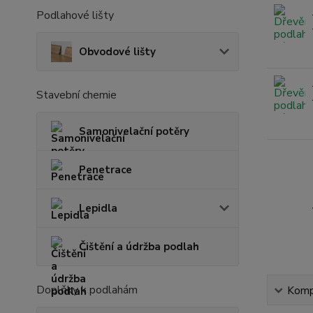
Podlahové lišty
Obvodové lišty
Stavební chemie
Samonivelační potěry
Penetrace
Lepidla
Čištění a údržba podlah
Doplňky k podlahám
Kompl