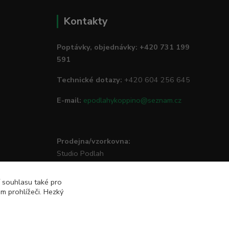
Kontakty
Poptávky, objednávky: +420 731 199
591
Technické dotazy:
+420 604 256 645
E-mail:
epodlahykoppino@seznam.cz
Prodejna/vzorkovna:
Studio Podlah
Mírové náměstí 16/15
74801 Hlučín
í souhlasu také pro
m prohlížeči. Hezký