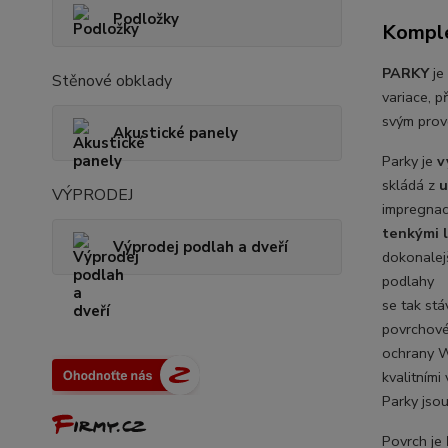
Podložky
Komple
PARKY
je
Stěnové obklady
variace, p
svým prov
Akustické panely
Parky je
v
skládá z
u
VÝPRODEJ
impregnac
tenkými 
Výprodej podlah a dveří
dokonalej
podlahy
se tak st
povrchov
ochrany 
kvalitními 
Parky jso
Povrch je