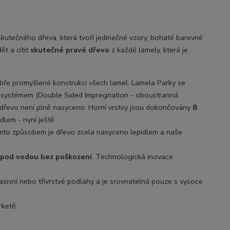
kutečného dřeva, která tvoří
jedinečné vzory, bohaté barevné
ět a cítit
skutečné pravé dřevo
z každé lamely, která je
obře promyšlené konstrukci všech lamel. Lamela Parky se
I systémem (Double Sided Impregnation - oboustranná
m dřevo není plně nasyceno. Horní vrstvy jsou dokončovány
8
dlem - nyní ještě
ímto způsobem je dřevo zcela nasyceno lepidlem a naše
 pod vodou bez poškození
. Technologická inovace
masivní nebo třívrstvé podlahy a je srovnatelná pouze s vysoce
rketě.