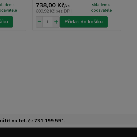
738,00 Kč
46
kladem u
skladem u
/
ks
odavatele
dodavatele
609,92 Kč
bez DPH
38
šíku
Přidat do košíku
átit na tel. č.: 731 199 591.