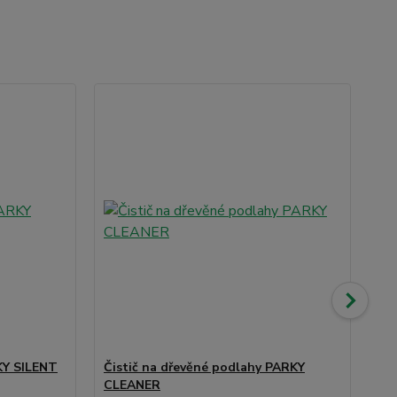
Ak
No
KY SILENT
Čistič na dřevěné podlahy PARKY
Ob
CLEANER
dý