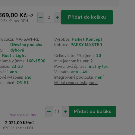
669,00 Kč
/
m2
Přidat do košíku
79,34 Kč
bez DPH
roduktu:
MA-SAN-RL
Výrobce:
Parket Koncept
Dřevěná podlaha
Kolekce:
PARKY MASTER
u:
dýhová
:
Rustic Light
Celková tloušťka (mm):
10
 lamely (mm):
166x1506
m² v jednom balení:
2
átěže:
23-33
Povrchová úprava:
matný lak
vání:
ano
V-spára:
ano - 4V
ové vytápění:
ano
Integrovaná podložka:
není
na oheň:
Cfl-S1
Hlídat cenu / dostupnost
Přidat do košíku
dodání á 21 dní
2 021,00 Kč
/
m2
1 670,25 Kč
bez DPH