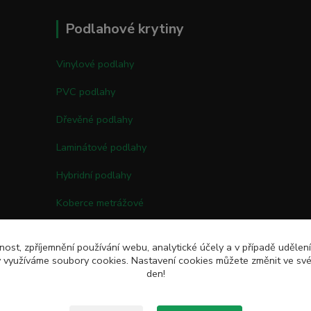
Podlahové krytiny
Vinylové podlahy
PVC podlahy
Dřevěné podlahy
Laminátové podlahy
Hybridní podlahy
Koberce metrážové
Kobercové čtverce
nost, zpříjemnění používání webu, analytické účely a v případě udělen
Umělé trávy
my využíváme soubory cookies. Nastavení cookies můžete změnit ve své
den!