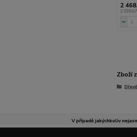
2 468
2 039,6
Zboží 
Dřevě
V případě jakýchkoliv nejasn