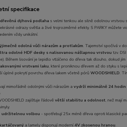
tní specifikace
dřevěná dýhová podlaha
s velmi tenkou ale silně odolnou vrstvou s
řekrásné odrazy světla a živé trojrozměrné efekty. S PARKY můžete vid
edením vždy unikátní.
ýjimečně odolná vůči nárazům a protlakům
. Tajemství spočívá v d
ltra odolné HDF desky s nalisovanou nášlapnou vrstvou
tzv. DS
e). Během lisování je lepidlo vtláčeno do dřeva tak dlouho, dokud jí
lakovanými vrstvami laku
, které proniknou dřevem až do styku s lepi
ší úplné pokrytí povrchu dřeva lakem včetně pórů
WOODSHIELD
. T
ávají mimořádně odolnými vůči nárazům a
vydrží minimálně 24 hodin
é
WOODSHIELD zajišťuje řádově
větší stabilitu a odolnost
, než mají 
vinyly.
u
udržitelnou volbou
- spotřebují 25x méně dřeva oproti klasické pa
kartáčovaný
a lamely disponují moderní
4V zkosenou hranou
.