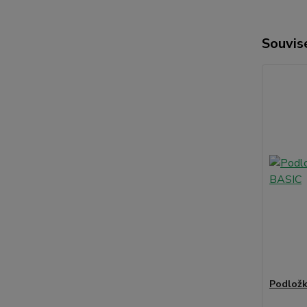
Souvise
Podložk