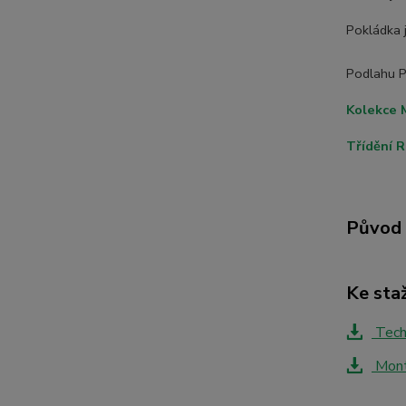
Pokládka 
Podlahu Pa
Kolekce
Třídění R
Původ 
Ke sta
Tech
Montá