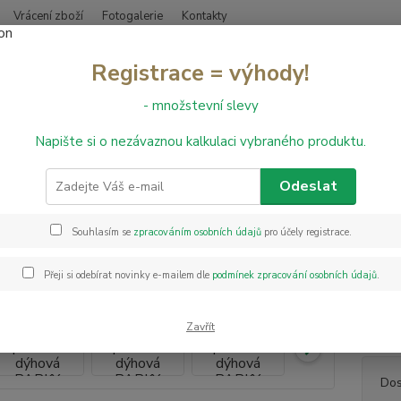
Vrácení zboží
Fotogalerie
Kontakty
Nevíte
Registrace = výhody!
Hledat
+420
- množstevní slevy
Napište si o nezávaznou kalkulaci vybraného produktu.
řevěné podlahy
Dřevěná podlaha dýhová PARKY MASTER Sand Oak Rus
ěná podlaha dýhová PARKY MAS
Odeslat
Souhlasím se
zpracováním osobních údajů
pro účely registrace.
PARKY 
vrstvo
Přeji si odebírat novinky e-mailem dle
podmínek zpracování osobních údajů
.
barevn
S PARK
která 
Zavřít
Dos