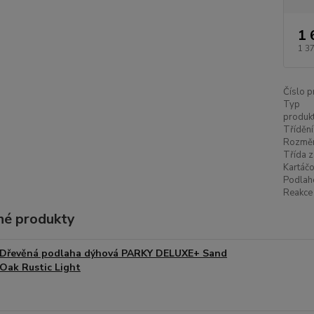
1 
1 3
Číslo p
Typ
produkt
Třídění
Rozměr
Třída z
Kartáčo
Podlah
Reakce 
é produkty
Dřevěná podlaha dýhová PARKY DELUXE+ Sand
Oak Rustic Light