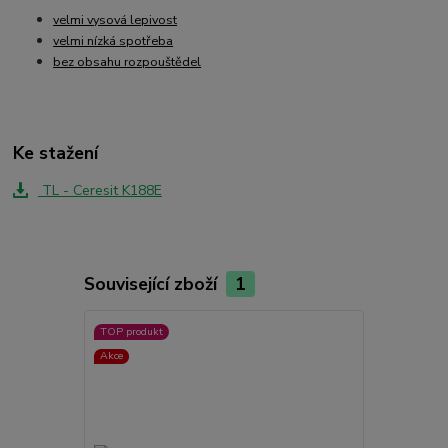
velmi vysová lepivost
velmi nízká spotřeba
bez obsahu rozpouštědel
Ke stažení
TL - Ceresit K188E
Související zboží
1
TOP produkt
Akce