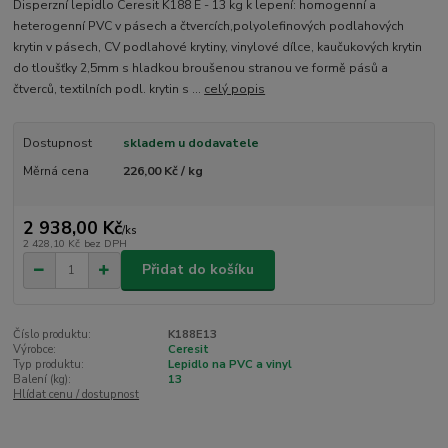
Disperzní lepidlo Ceresit K188 E - 13 kg k lepení: homogenní a
heterogenní PVC v pásech a čtvercích,polyolefinových podlahových
krytin v pásech, CV podlahové krytiny, vinylové dílce, kaučukových krytin
do tloušťky 2,5mm s hladkou broušenou stranou ve formě pásů a
čtverců, textilních podl. krytin s ...
celý popis
Dostupnost
skladem u dodavatele
Měrná cena
226,00 Kč / kg
2 938,00 Kč
/
ks
2 428,10 Kč
bez DPH
Přidat do košíku
Číslo produktu:
K188E13
Výrobce:
Ceresit
Typ produktu:
Lepidlo na PVC a vinyl
Balení (kg):
13
Hlídat cenu / dostupnost