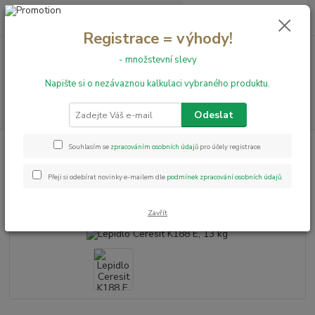
0
ks
+420 731 199 591
za
0,00 Kč
Registrace = výhody!
- množstevní slevy
Menu
Napište si o nezávaznou kalkulaci vybraného produktu.
Hledat
Odeslat
Úvod
Lepidla
Lepidlo Ceresit K188 E, 13 kg
Souhlasím se
zpracováním osobních údajů
pro účely registrace.
Lepidlo Ceresit K188 E, 13 kg
Přeji si odebírat novinky e-mailem dle
podmínek zpracování osobních údajů
.
Akce
Zavřít