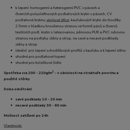
k lepení: homogenní a heterogenní PVC v pásech a
čtvercích,polyolefinových podlahových krytin v pásech, CV
podlahové krytiny,
vinylové dílce
, kaučukových krytin do tloušťky
2,5mm s hladkou broušenou stranou ve formě pásů a čtverců,
textilních podl. krytin s latexovanou, pěnovou PUR a PVC rubovou
stranou na podlahy, stěny a strop, na savé a nesavé podklady,
stěny a strop
ideální pro lepení schodišťových profilů z kaučuku a k lepení stěny
vhodné pro podlahové topení
vhodné pro kolečkové židle
2
Spotřeba cca 200 - 220g/m
- v závislosti na struktuře povrchu a
použité stěrky
Doba odvětrání:
savé podklady 10 - 20 min
nesavé podklady 30 - 60 min
Možnost zatížení: po 24h
Vlastnosti: