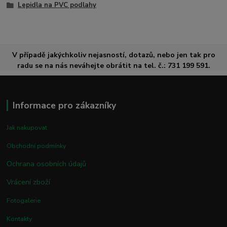
Lepidla na PVC podlahy
V případě jakýchkoliv nejasností, dotazů, nebo jen tak pro
radu se na nás neváhejte obrátit na tel. č.: 731 199 591.
Informace pro zákazníky
Jak nakupovat
Obchodní podmínky
Ochrana osobních údajů
Vrácení zboží
Fotogalerie
Kontakty