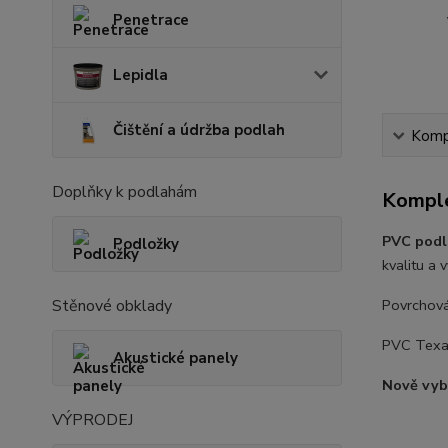
Penetrace
Lepidla
Čištění a údržba podlah
Kompl
Doplňky k podlahám
Komple
PVC podl
Podložky
kvalitu a 
Stěnové obklady
Povrchov
PVC Texa
Akustické panely
Nově vybr
VÝPRODEJ