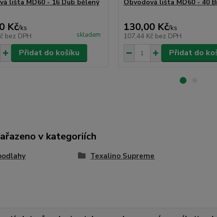
á lišta MD60 - 16 Dub bělený
Obvodová lišta MD60 - 40 B
0 Kč
130,00 Kč
/
ks
/
ks
skladem
Kč
bez DPH
107,44 Kč
bez DPH
Přidat do košíku
Přidat do ko
zařazeno v kategoriích
podlahy
Texalino Supreme