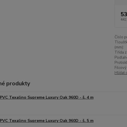
53
442
Číslo p
Tloušťk
(mm):
Třída z
Podlah
Protisk
Filcový
Hlídat 
é produkty
PVC Texalino Supreme Luxury Oak 960D - š. 4 m
PVC Texalino Supreme Luxury Oak 960D - š. 5 m