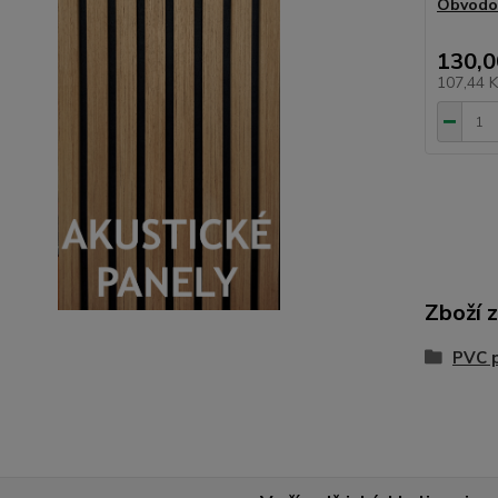
Obvodov
130,0
107,44 
Zboží 
PVC 