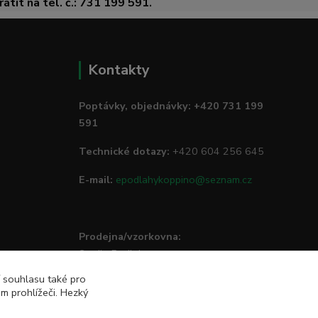
átit na tel. č.: 731 199 591.
Kontakty
Poptávky, objednávky: +420 731 199
591
Technické dotazy:
+420 604 256 645
E-mail:
epodlahykoppino@seznam.cz
Prodejna/vzorkovna:
Studio Podlah
Mírové náměstí 16/15
í souhlasu také pro
74801 Hlučín
m prohlížeči. Hezký