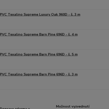
PVC Texalino Supreme Luxury Oak 960D - š. 3 m
PVC Texalino Supreme Barn Pine 696D - š. 4 m
PVC Texalino Supreme Barn Pine 696D - š. 5 m
PVC Texalino Supreme Barn Pine 696D - š. 3 m
Možnost vyzvednutí
Doprava zdarma u