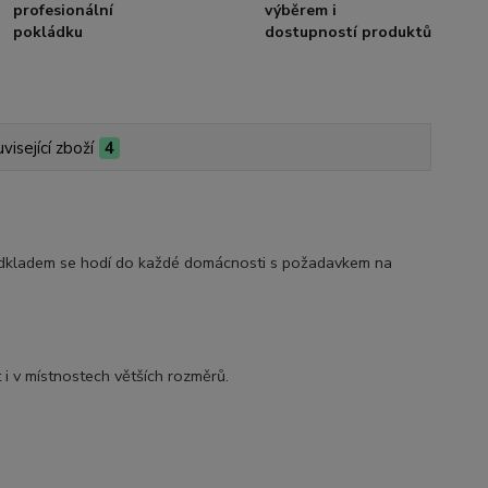
profesionální
výběrem i
pokládku
dostupností produktů
visející zboží
4
dkladem se hodí do každé domácnosti s požadavkem na
t i v místnostech větších rozměrů.