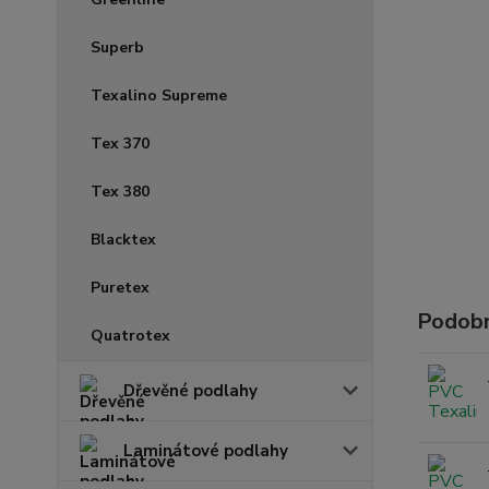
Superb
Texalino Supreme
Tex 370
Tex 380
Blacktex
Puretex
Podobn
Quatrotex
Dřevěné podlahy
Laminátové podlahy