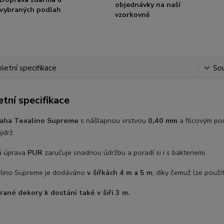
objednávky na naší
vybraných podlah
vzorkovně
etní specifikace
Sou
tní specifikace
aha Texalino Supreme
s nášlapnou vrstvou
0,40 mm
a filcovým po
výdrž.
á úprava
PUR
zaručuje snadnou údržbu a poradí si i s bakteriemi.
lino Supreme je dodáváno
v šířkách 4 m a 5 m
, díky čemuž lze použí
ané dekory k dostání také v šiři 3 m.