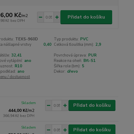
6,00 Kč
/
m2
Přidat do košíku
,98 Kč
bez DPH
roduktu:
TEXS-960D
Typ produktu:
PVC
a nášlapné vrstvy
0,40
Celková tloušťka (mm):
2,9
átěže:
32,41
Povrchová úprava:
PUR
ové vytápění:
ano
Reakce na oheň:
Bfl-S1
luznost:
R10
Šířka role (bm):
5
 podklad:
ano
Dekor:
dřevo
cenu / dostupnost
Skladem
Přidat do košíku
444,00 Kč
/
m2
366,94 Kč
bez DPH
Skladem
Přidat do košíku