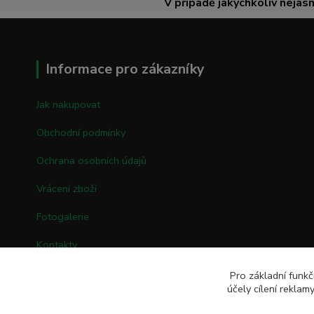
V případě jakýchkoliv nejasn
Informace pro zákazníky
Jak nakupovat
Obchodní podmínky
Ochrana osobních údajů
Vrácení zboží
Fotogalerie
Kontakty
Pro základní funkč
účely cílení rekla