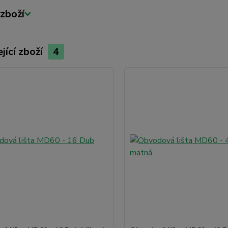
zboží
jící zboží
4