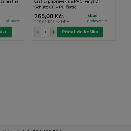
ílá matná
Čistící přípravek na PVC, vinyl Dr.
Ob
Schutz CC - PU čistič
41
265,00 Kč
17
skladem u
/
ks
skladem
dodavatele
219,01 Kč
bez DPH
14
šíku
Přidat do košíku