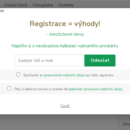
Vrácení zboží
Fotogalerie
Kontakty
Nevíte
Registrace = výhody!
Hledat
+420
- množstevní slevy
Napište si o nezávaznou kalkulaci vybraného produktu.
PVC podlahy
PVC Texalino Supreme Luxury Oak 960D - š. 5 m
Texalino Supreme Luxury Oak 9
Odeslat
Souhlasím se
zpracováním osobních údajů
pro účely registrace.
PVC po
filcov
Přeji si odebírat novinky e-mailem dle
podmínek zpracování osobních údajů
.
kvalit
poradí
šířkách
Zavřít
Dos