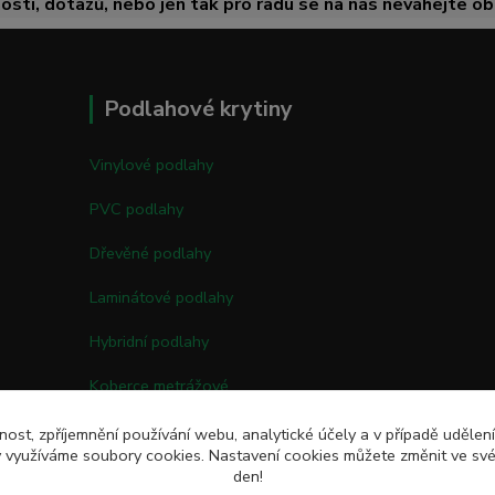
ostí, dotazů, nebo jen tak pro radu se na nás neváhejte obr
Podlahové krytiny
Vinylové podlahy
PVC podlahy
Dřevěné podlahy
Laminátové podlahy
Hybridní podlahy
Koberce metrážové
Kobercové čtverce
nost, zpříjemnění používání webu, analytické účely a v případě udělen
my využíváme soubory cookies. Nastavení cookies můžete změnit ve své
Umělé trávy
den!