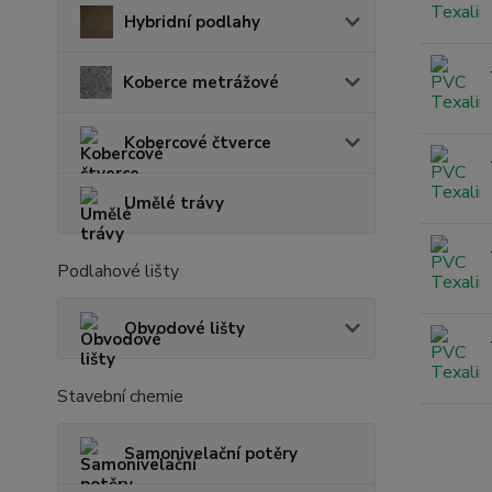
Hybridní podlahy
Koberce metrážové
Kobercové čtverce
Umělé trávy
Podlahové lišty
Obvodové lišty
Stavební chemie
Samonivelační potěry