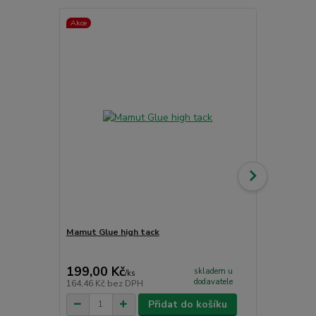
Akce
Akce
Novinka
Mamut Glue high tack
Vinylová po
Rossi 88711
458,00 Kč
199,00 Kč
446,00 K
skladem u
/
ks
dodavatele
164,46 Kč
bez DPH
368,60 Kč
be
Přidat do košíku