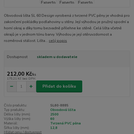
Obvodová lišta SL 60 Design vyrobená z tvrzené PVC pěny je vhodná pro
zakončení pokládky podlahoviny u stěny. Její výhodou je pružný spodní a
horní okraj a díky tomu bezvadně přilehne ke stěně. Celá lišta včetně
okrajů je v jednom tónu barvy. Výhodou je její otěruvzdornost a
rozměrová stálost. Lišta...
celý popis
Dostupnost
skladem u dodavatele
212,00 Kč
/
ks
175,21 Kč
bez DPH
Přidat do košíku
Číslo produktu:
SL60-8885
Typ produktu:
Obvodová lišta
Délka lišty (mm):
2500
Výška lišty (mm):
60
Materiál:
Tvrzená PVC pěna
Šířka lišty (mm):
12,8
Hlídat cenu / dostupnost