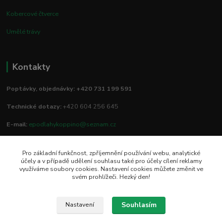
Kobercové čtverce
Umělé trávy
Kontakty
Poptávky, objednávky: +420 731 199 591
Technické dotazy:
+420 604 256 645
E-mail:
epodlahykoppino@seznam.cz
Pro základní funkčnost, zpříjemnění používání webu, analytické
Prodejna/vzorkovna:
účely a v případě udělení souhlasu také pro účely cílení reklamy
využíváme soubory cookies. Nastavení cookies můžete změnit ve
Studio Podlah
svém prohlížeči. Hezký den!
Mírové náměstí 16/15
74801 Hlučín
Souhlasím
Nastavení