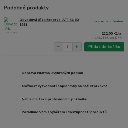
Podobné produkty
Obvodová lišta Experto LVT SL 60
skladem u dodavatele
8951
212,00 Kč
/
ks
175,21 Kč
bez DPH
Přidat do košíku
Doprava zdarma u vybraných podlah
Možnost vyzvednutí objednávky na naší vzorkovně
Nabízíme také profesionální pokládku
Poradíme Vám s výběrem i dostupností produktů