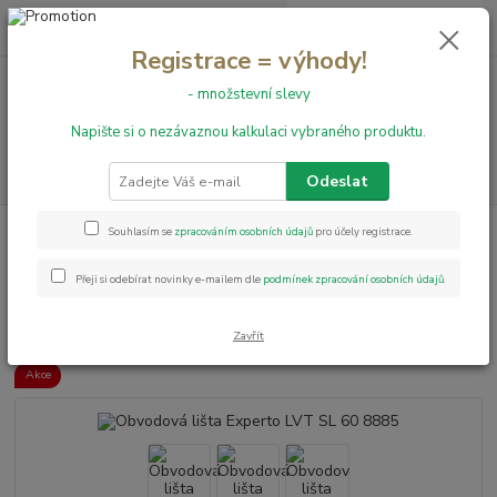
0
ks
+420 731 199 591
za
0,00 Kč
Registrace = výhody!
- množstevní slevy
Menu
Napište si o nezávaznou kalkulaci vybraného produktu.
Hledat
Odeslat
Úvod
Obvodové lišty
Obvodové lišty k Experto LVT 30
Obvodová lišta
Souhlasím se
zpracováním osobních údajů
pro účely registrace.
Experto LVT SL 60 8885
Přeji si odebírat novinky e-mailem dle
podmínek zpracování osobních údajů
.
Obvodová lišta Experto LVT SL
60 8885
Zavřít
Akce