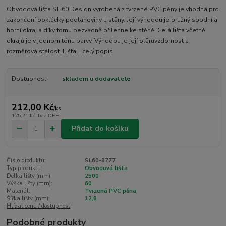
Obvodová lišta SL 60 Design vyrobená z tvrzené PVC pěny je vhodná pro
zakončení pokládky podlahoviny u stěny. Její výhodou je pružný spodní a
horní okraj a díky tomu bezvadně přilehne ke stěně. Celá lišta včetně
okrajů je v jednom tónu barvy. Výhodou je její otěruvzdornost a
rozměrová stálost. Lišta...
celý popis
Dostupnost
skladem u dodavatele
212,00 Kč
/
ks
175,21 Kč
bez DPH
Přidat do košíku
Číslo produktu:
SL60-8777
Typ produktu:
Obvodová lišta
Délka lišty (mm):
2500
Výška lišty (mm):
60
Materiál:
Tvrzená PVC pěna
Šířka lišty (mm):
12,8
Hlídat cenu / dostupnost
Podobné produkty