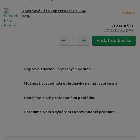
Obvodová lišta Experto LVT SL 60
na dotaz
8735
212,00 Kč
/
ks
175,21 Kč
bez DPH
Přidat do košíku
Doprava zdarma u vybraných podlah
Možnost vyzvednutí objednávky na naší vzorkovně
Nabízíme také profesionální pokládku
Poradíme Vám s výběrem i dostupností produktů