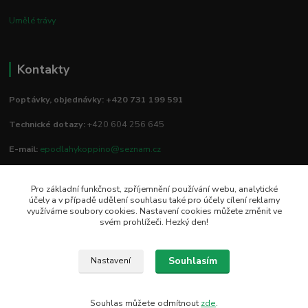
Umělé trávy
Kontakty
Poptávky, objednávky: +420 731 199 591
Technické dotazy:
+420 604 256 645
E-mail:
epodlahykoppino@seznam.cz
Pro základní funkčnost, zpříjemnění používání webu, analytické
Prodejna/vzorkovna:
účely a v případě udělení souhlasu také pro účely cílení reklamy
využíváme soubory cookies. Nastavení cookies můžete změnit ve
Studio Podlah
svém prohlížeči. Hezký den!
Mírové náměstí 16/15
74801 Hlučín
Souhlasím
Nastavení
Souhlas můžete odmítnout
zde
.