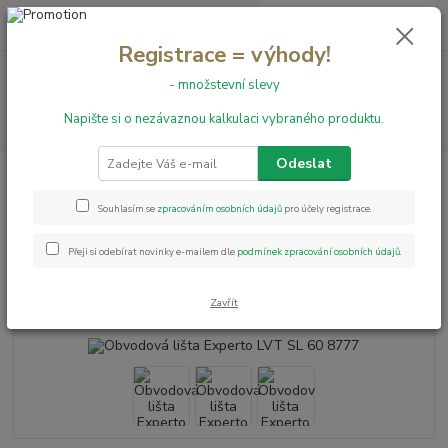
0
ks
+420 731 199 591
za
0,00 Kč
Registrace = výhody!
Menu
- množstevní slevy
Napište si o nezávaznou kalkulaci vybraného produktu.
Hledat
Odeslat
Úvod
Obvodové lišty
Obvodové lišty k Experto LVT 30
Obvodová lišta
Experto LVT SL 60 8777
Souhlasím se
zpracováním osobních údajů
pro účely registrace.
Obvodová lišta Experto LVT SL
Přeji si odebírat novinky e-mailem dle
podmínek zpracování osobních údajů
.
60 8777
Zavřít
Akce