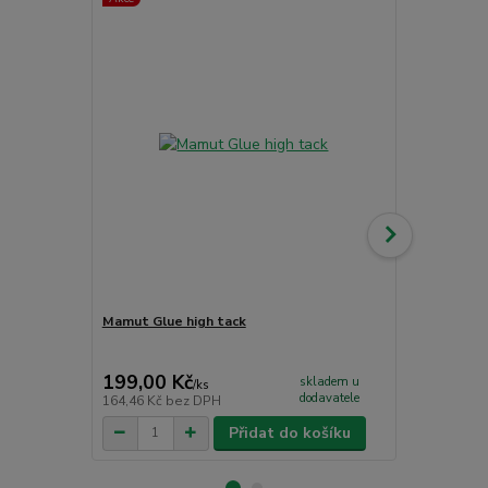
Novinka
Mamut Glue high tack
Vinylová po
887079-5
458,00 Kč
199,00 Kč
446,00 K
skladem u
/
ks
dodavatele
164,46 Kč
bez DPH
368,60 Kč
be
Přidat do košíku