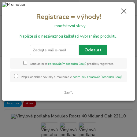
0
ks
+420 731 199 591
za
0,00 Kč
Registrace = výhody!
- množstevní slevy
Menu
Napište si o nezávaznou kalkulaci vybraného produktu.
Hledat
Odeslat
Úvod
Vinylové podlahy
Vinylová podlaha Moduleo Roots 40 Midland Oak
Souhlasím se
zpracováním osobních údajů
pro účely registrace.
22110
Přeji si odebírat novinky e-mailem dle
podmínek zpracování osobních údajů
.
Vinylová podlaha Moduleo Roots
40 Midland Oak 22110
Zavřít
Novinka
Akce