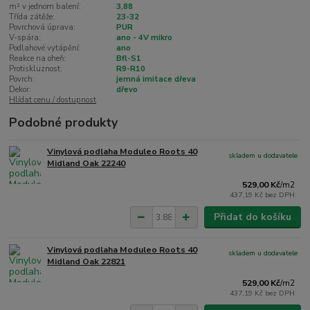
m² v jednom balení:
3,88
Třída zátěže:
23-32
Povrchová úprava:
PUR
V-spára:
ano - 4V mikro
Podlahové vytápění:
ano
Reakce na oheň:
Bfl-S1
Protiskluznost:
R9-R10
Povrch:
jemná imitace dřeva
Dekor:
dřevo
Hlídat cenu / dostupnost
Podobné produkty
Vinylová podlaha Moduleo Roots 40
skladem u dodavatele
Midland Oak 22240
529,00 Kč
/
m2
437,19 Kč
bez DPH
Přidat do košíku
Vinylová podlaha Moduleo Roots 40
skladem u dodavatele
Midland Oak 22821
529,00 Kč
/
m2
437,19 Kč
bez DPH