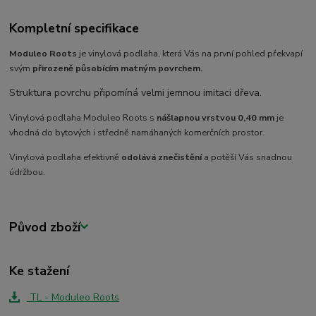
Kompletní specifikace
Moduleo Roots
je vinylová podlaha, která Vás na první pohled překvapí
svým
přirozeně působícím
matným povrchem.
Struktura povrchu připomíná velmi jemnou imitaci dřeva.
Vinylová podlaha Moduleo Roots s
nášlapnou vrstvou 0,40 mm
je
vhodná do bytových i středně namáhaných komerčních prostor.
Vinylová podlaha efektivně
odolává znečistění
a potěší Vás snadnou
údržbou.
Původ zboží
Ke stažení
TL - Moduleo Roots