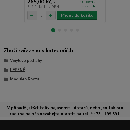
265,00 Kč
339,00 K
skladem u
/
ks
dodavatele
219,01 Kč
bez DPH
280,17 Kč
be
Přidat do košíku
Zboží zařazeno v kategoriích
Vinylové podlahy
LEPENÉ
Moduleo Roots
V případě jakýchkoliv nejasností, dotazů, nebo jen tak pro
radu se na nás neváhejte obrátit na tel. č.: 731 199 591.