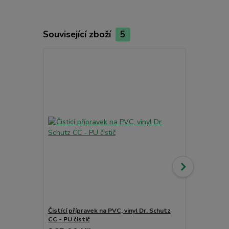
Související zboží
5
Akce
Čistící přípravek na PVC, vinyl Dr. Schutz
Obvodová li
CC - PU čistič
22110