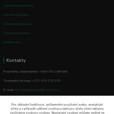
Laminátové podlahy
Hybridní podlahy
Koberce metrážové
Kobercové čtverce
Umělé trávy
Kontakty
Poptávky, objednávky: +420 731 199 591
Technické dotazy:
+420 604 256 645
E-mail:
epodlahykoppino@seznam.cz
Pro základní funkčnost, zpříjemnění používání webu, analytické
Prodejna/vzorkovna:
účely a v případě udělení souhlasu také pro účely cílení reklamy
využíváme soubory cookies. Nastavení cookies můžete změnit ve
Studio Podlah