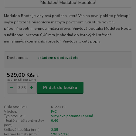
Moduleo Roots je vinylová podlaha, která Vás na první pohled překvapí
svým přirozeně působícím matným povrchem. Struktura povrchu
připomíná velmi jemnou imitaci dřeva. Vinylová podlaha Moduleo Roots
s nášlapnou vrstvou 0,40 mm je vhodná do bytových i středně
namáhaných komerčních prostor. Vinylová ...
celý popis
Dostupnost
skladem u dodavatele
529,00 Kč
/
m2
437,19 Kč
bez DPH
Přidat do košíku
Číslo produktu:
R-22110
Výrobce:
IVC
Typ produktu:
Vinylová podlaha lepená
Tloušťka nášlapné vrstvy
0,40
(mm):
Celková tloušťka (mm):
2,35
Rozměr lamely (mm):
196 x 1320