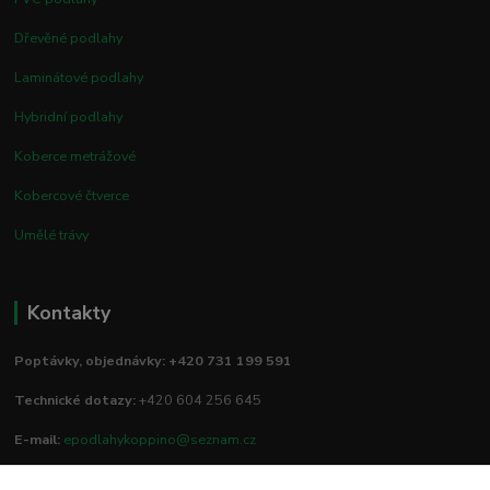
Dřevěné podlahy
Laminátové podlahy
Hybridní podlahy
Koberce metrážové
Kobercové čtverce
Umělé trávy
Kontakty
Poptávky, objednávky: +420 731 199 591
Technické dotazy:
+420 604 256 645
E-mail:
epodlahykoppino@seznam.cz