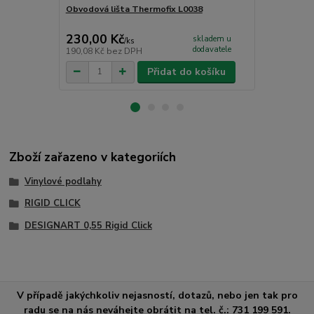
Obvodová lišta Thermofix L0038
Čistící příp
CC - PU čist
230,00 Kč
265,00 K
skladem u
/
ks
dodavatele
190,08 Kč
bez DPH
219,01 Kč
be
Přidat do košíku
Zboží zařazeno v kategoriích
Vinylové podlahy
RIGID CLICK
DESIGNART 0,55 Rigid Click
V případě jakýchkoliv nejasností, dotazů, nebo jen tak pro
radu se na nás neváhejte obrátit na tel. č.: 731 199 591.