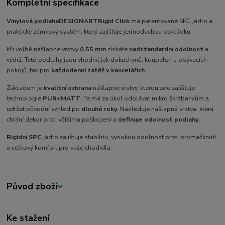
Kompletní specifikace
Vinylová podlaha
DESIGNART
Rigid Click
má patentované SPC jádro a
praktický zámkový systém, který zajišťuje jednoduchou pokládku.
Při volbě nášlapné vrstvy
0,55 mm
získáte
nadstandardní odolnost
a
výdrž. Tyto podlahy jsou vhodné jak dokuchyně, koupelen a obývacích
pokojů, tak pro
každodenní zátěž v kancelářích.
Základem je
kvalitní ochrana
nášlapné vrstvy, kterou zde zajišťuje
technologie
PUR+MATT
. Ta má za úkol odolávat mikro škrábancům a
udržet původní vzhled po
dlouhé roky.
Následuje nášlapná vrstva, která
chrání dekor proti většímu poškození a
definuje odolnost podlahy.
Rigidní SPC
jádro zajištuje stabilitu, vysokou odolnost proti promáčknutí
a celkový komfort pro vaše chodidla.
Původ zboží
Ke stažení