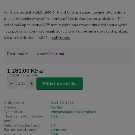
Vinylová podlaha DESIGNART Rigid Click má patentované SPC jádro a
praktický zámkový systém, který zajišťuje jednoduchou pokládku. Při
volbě nášlapné vrstvy 0,55 mm získáte nadstandardní odolnost a výdrž.
Tyto podlahy jsou vhodné jak dokuchyně, koupelen a obývacích pokojů,
tak pro každodenní zátěž ...
celý popis
Dostupnost
dodání á 21 dní
1 281,00 Kč
/
m2
1 058,68 Kč
bez DPH
Přidat do košíku
Číslo produktu:
DAR-55-1023
Výrobce:
Gerflor
Typ produktu:
Vinylová podlaha zámková
Tloušťka nášlapné vrstvy
0,55
(mm):
Celková tloušťka (mm):
5,7
Rozměr lamely (mm):
229x1492
m² v jednom balení:
2,39