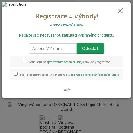
0
ks
+420 731 199 591
za
0,00 Kč
Registrace = výhody!
- množstevní slevy
Menu
Napište si o nezávaznou kalkulaci vybraného produktu.
Hledat
Odeslat
Úvod
Vinylové podlahy
Vinylová podlaha DESIGNART 0,55 Rigid Click -
Souhlasím se
zpracováním osobních údajů
pro účely registrace.
Baita Blond
Přeji si odebírat novinky e-mailem dle
podmínek zpracování osobních údajů
.
Vinylová podlaha DESIGNART
0,55 Rigid Click - Baita Blond
Zavřít