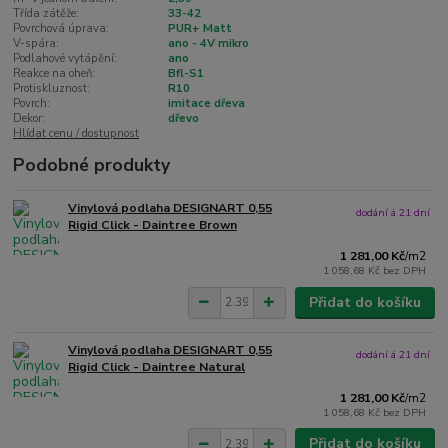
Třída zátěže:
33-42
Povrchová úprava:
PUR+ Matt
V-spára:
ano - 4V mikro
Podlahové vytápění:
ano
Reakce na oheň:
Bfl-S1
Protiskluznost:
R10
Povrch:
imitace dřeva
Dekor:
dřevo
Hlídat cenu / dostupnost
Podobné produkty
Vinylová podlaha DESIGNART 0,55
dodání á 21 dní
Rigid Click - Daintree Brown
1 281,00 Kč
/
m2
1 058,68 Kč
bez DPH
Přidat do košíku
Vinylová podlaha DESIGNART 0,55
dodání á 21 dní
Rigid Click - Daintree Natural
1 281,00 Kč
/
m2
1 058,68 Kč
bez DPH
Přidat do košíku