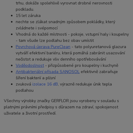
trhu, dokáže spolehlivě vyrovnat drobné nerovnosti
podkladu.
15 let záruka
nechte se zlákat snadným způsobem pokládky, který
zvládnete i svépomocí
Vhodná do každé místnosti - pokoje, vstupní haly i koupelny
- tam všude lze podlahu bez obav umístit
Povrchová úprava PureClean
- tato p
olyuretanová glazura
vytváří efektivní bariéru, která pomáhá zabránit usazování
nečistot a redukuje vliv denního opotřebovávání
Voděodoslnost
- přizpůsobené pro koupelny i kuchyně
Antibakteriální přísada SANOSO
L
efektivně zabraňuje
šíření bakterií a plísní
zvuková
izolace 16 dB
, výrazně redukuje únik tepla
podlahou
Všechny výrobky značky GERFLOR jsou vyrobeny v souladu s
platnými právními předpisy s důrazem na zdraví, spokojenost
uživatele a životní prostředí.