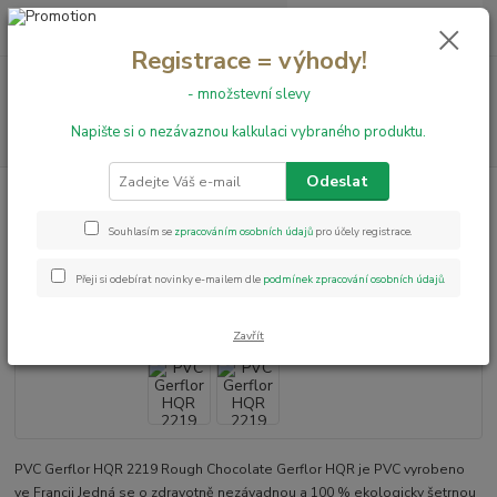
0
ks
+420 731 199 591
za
0,00 Kč
Registrace = výhody!
Menu
- množstevní slevy
Napište si o nezávaznou kalkulaci vybraného produktu.
Hledat
Odeslat
Úvod
PVC podlahy
HQR
PVC Gerflor HQR 2219 Rough Chocolate
PVC Gerflor HQR 2219 Rough
Souhlasím se
zpracováním osobních údajů
pro účely registrace.
Chocolate
Přeji si odebírat novinky e-mailem dle
podmínek zpracování osobních údajů
.
Zavřít
PVC Gerflor HQR 2219 Rough Chocolate Gerflor HQR je PVC vyrobeno
ve Francii Jedná se o zdravotně nezávadnou a 100 % ekologicky šetrnou