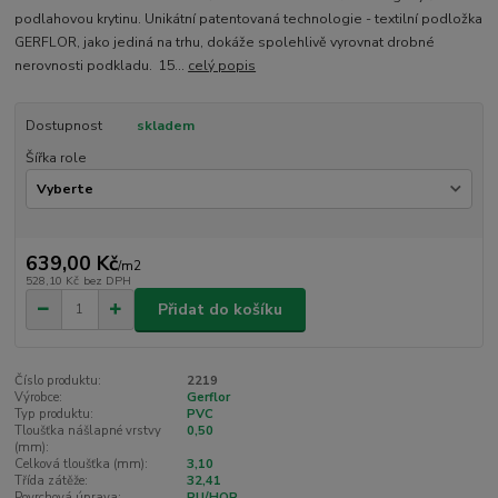
podlahovou krytinu. Unikátní patentovaná technologie - textilní podložka
GERFLOR, jako jediná na trhu, dokáže spolehlivě vyrovnat drobné
nerovnosti podkladu. 15...
celý popis
Dostupnost
skladem
Šířka role
639,00 Kč
/
m2
528,10 Kč
bez DPH
Přidat do košíku
Číslo produktu:
2219
Výrobce:
Gerflor
Typ produktu:
PVC
Tloušťka nášlapné vrstvy
0,50
(mm):
Celková tloušťka (mm):
3,10
Třída zátěže:
32,41
Povrchová úprava:
PU/HQR