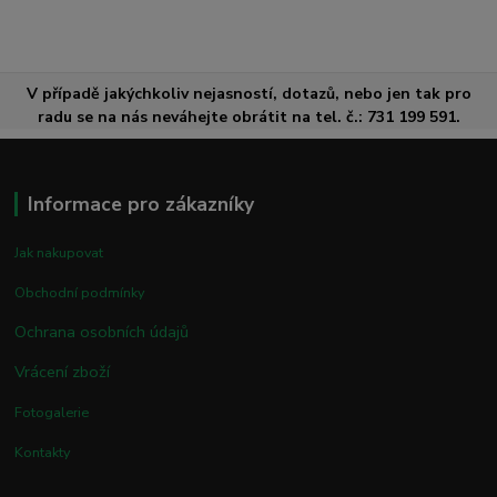
V případě jakýchkoliv nejasností, dotazů, nebo jen tak pro
radu se na nás neváhejte obrátit na tel. č.: 731 199 591.
Informace pro zákazníky
Jak nakupovat
Obchodní podmínky
Ochrana osobních údajů
Vrácení zboží
Fotogalerie
Kontakty