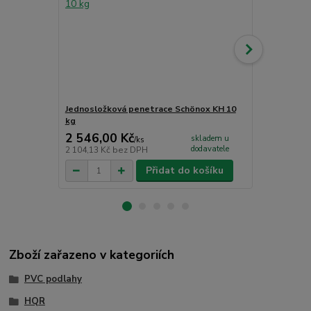
Jednosložková penetrace Schönox KH 10
Jednosložko
kg
2 546,00 Kč
1 726,00
skladem u
/
ks
dodavatele
2 104,13 Kč
bez DPH
1 426,45 Kč
Přidat do košíku
Zboží zařazeno v kategoriích
PVC podlahy
HQR