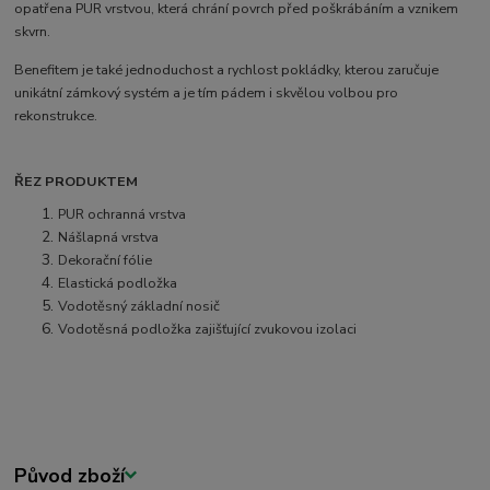
opatřena PUR vrstvou, která chrání povrch před poškrábáním a vznikem
skvrn.
Benefitem je také jednoduchost a rychlost pokládky, kterou zaručuje
unikátní zámkový systém a je tím pádem i skvělou volbou pro
rekonstrukce.
ŘEZ PRODUKTEM
PUR ochranná vrstva
Nášlapná vrstva
Dekorační fólie
Elastická podložka
Vodotěsný základní nosič
Vodotěsná podložka zajišťující zvukovou izolaci
Původ zboží