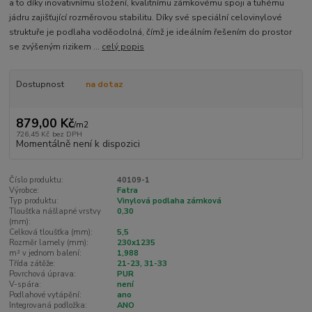
a to díky inovativnímu složení, kvalitnímu zámkovému spoji a tuhému
jádru zajišťující rozměrovou stabilitu. Díky své speciální celovinylové
struktuře je podlaha voděodolná, čímž je ideálním řešením do prostor
se zvýšeným rizikem ...
celý popis
Dostupnost
na dotaz
879,00 Kč
/
m2
726,45 Kč
bez DPH
Momentálně není k dispozici
Číslo produktu:
40109-1
Výrobce:
Fatra
Typ produktu:
Vinylová podlaha zámková
Tloušťka nášlapné vrstvy
0,30
(mm):
Celková tloušťka (mm):
5,5
Rozměr lamely (mm):
230x1235
m² v jednom balení:
1,988
Třída zátěže:
21-23, 31-33
Povrchová úprava:
PUR
V-spára:
není
Podlahové vytápění:
ano
Integrovaná podložka:
ANO