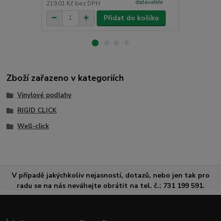
dodavatele
219,01 Kč
bez DPH
1 426,45 Kč
Přidat do košíku
Zboží zařazeno v kategoriích
Vinylové podlahy
RIGID CLICK
Well-click
V případě jakýchkoliv nejasností, dotazů, nebo jen tak pro
radu se na nás neváhejte obrátit na tel. č.: 731 199 591.