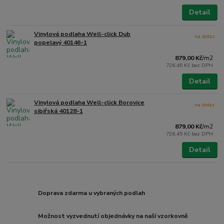
Detail
Vinylová podlaha Well-click Dub
na dotaz
popelavý 40146-1
879,00 Kč
/
m2
726,45 Kč
bez DPH
Detail
Vinylová podlaha Well-click Borovice
na dotaz
sibiřská 40128-1
879,00 Kč
/
m2
726,45 Kč
bez DPH
Detail
Doprava zdarma u vybraných podlah
Možnost vyzvednutí objednávky na naší vzorkovně