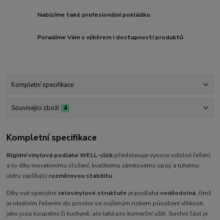
Nabízíme také profesionální pokládku
Poradíme Vám s výběrem i dostupností produktů
Kompletní specifikace
Související zboží
4
Kompletní specifikace
Rigidní vinylová podlaha WELL-click
představuje vysoce odolné řešení,
a to díky inovativnímu složení, kvalitnímu zámkovému spoji a tuhému
jádru zajišťující
rozměrovou stabilitu
.
Díky své speciální
celovinylové struktuře
je podlaha
voděodolná
, čímž
je ideálním řešením do prostor se zvýšeným rizikem působení vlhkosti
jako jsou koupelny či kuchyně, ale také pro komerční užití. Svrchní část je