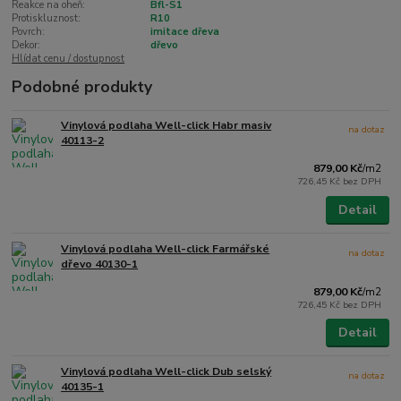
Reakce na oheň:
Bfl-S1
Protiskluznost:
R10
Povrch:
imitace dřeva
Dekor:
dřevo
Hlídat cenu / dostupnost
Podobné produkty
Vinylová podlaha Well-click Habr masiv
na dotaz
40113-2
879,00 Kč
/
m2
726,45 Kč
bez DPH
Detail
Vinylová podlaha Well-click Farmářské
na dotaz
dřevo 40130-1
879,00 Kč
/
m2
726,45 Kč
bez DPH
Detail
Vinylová podlaha Well-click Dub selský
na dotaz
40135-1