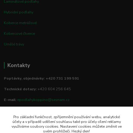
Laminátové podlahy
Hybridní podlahy
Koberce metrážové
Kobercové čtverce
Umělé trávy
Kontakty
Poptávky, objednávky: +420 731 199 591
Technické dotazy:
+420 604 256 645
E-mail:
epodlahykoppino@seznam.cz
Pro základní funkčnost, zpříjemnění používání webu, analytické
Prodejna/vzorkovna:
účely a v případě udělení souhlasu také pro účely cílení reklamy
využíváme soubory cookies. Nastavení cookies můžete změnit ve
Studio Podlah
svém prohlížeči. Hezký den!