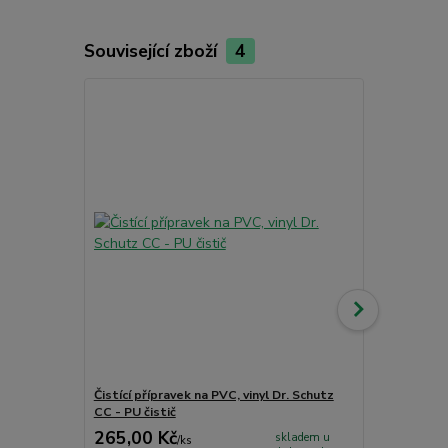
Související zboží
4
Akce
Čistící přípravek na PVC, vinyl Dr. Schutz
Jednosložko
CC - PU čistič
265,00 Kč
1 726,00
skladem u
/
ks