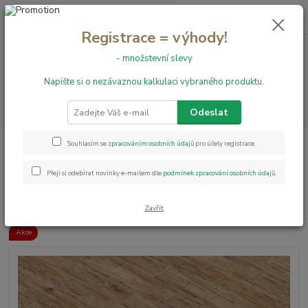
0
ks
+420 731 199 591
za
0,00 Kč
Registrace = výhody!
- množstevní slevy
Menu
Napište si o nezávaznou kalkulaci vybraného produktu.
Hledat
Odeslat
Úvod
Vinylové podlahy
Vinylová podlaha Well-click Buk rustikal
Souhlasím se
zpracováním osobních údajů
pro účely registrace.
40109-1
Přeji si odebírat novinky e-mailem dle
podmínek zpracování osobních údajů
.
Vinylová podlaha Well-click Buk
rustikal 40109-1
Zavřít
Akce