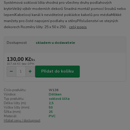
Systémová soklová lišta vhodná pro všechny druhy podlahových
krytinVelký výběr moderních dekorů Snadná montáž pomocí šroubů nebo
lepeníKabelový kanál k neviditelné pokládce kabelů pro médiaMěkké
manžety pro čisté napojení podlahy a stěnyPříslušenství ve stejných
dekorech Rozměry lišty: 25 x 50 x 250...
celý popis
Dostupnost
skladem u dodavatele
130,00 Kč
/
ks
107,44 Kč
bez DPH
Přidat do košíku
Číslo produktu:
W136
Výrobce:
Döllken
Typ produktu:
soklová lišta
Délka lišty (m):
2,5
Výška lišty (mm):
50
Šířka (mm):
25
Materiál:
PVC
Hlídat cenu / dostupnost