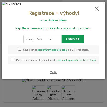
0
ks
+420 731 199 591
za
0,00 Kč
Registrace = výhody!
- množstevní slevy
Menu
Napište si o nezávaznou kalkulaci vybraného produktu.
Hledat
Odeslat
Úvod
Obvodové lišty
Obvodová lišta Döllken SLK 50 - W136
Souhlasím se
zpracováním osobních údajů
pro účely registrace.
Obvodová lišta Döllken SLK 50 -
Přeji si odebírat novinky e-mailem dle
podmínek zpracování osobních údajů
.
W136
Zavřít