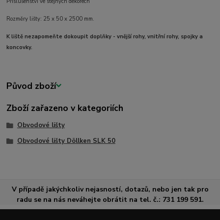
Příslušenství ve stejných dekorech
Rozměry lišty: 25 x 50 x 2500 mm.
K liště nezapomeňte dokoupit doplňky - vnější rohy, vnitřní rohy, spojky a
koncovky.
Původ zboží
Zboží zařazeno v kategoriích
Obvodové lišty
Obvodové lišty Döllken SLK 50
V případě jakýchkoliv nejasností, dotazů, nebo jen tak pro
radu se na nás neváhejte obrátit na tel. č.: 731 199 591.