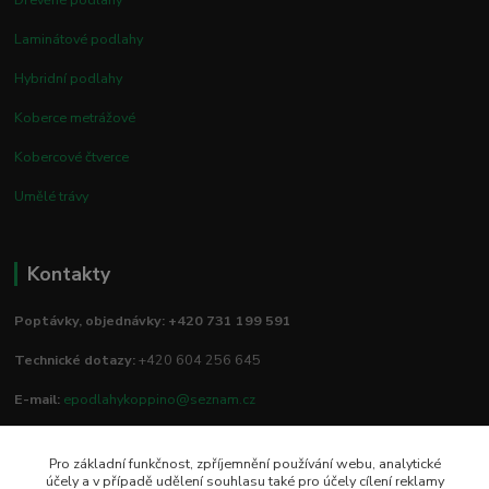
Laminátové podlahy
Hybridní podlahy
Koberce metrážové
Kobercové čtverce
Umělé trávy
Kontakty
Poptávky, objednávky: +420 731 199 591
Technické dotazy:
+420 604 256 645
E-mail:
epodlahykoppino@seznam.cz
Pro základní funkčnost, zpříjemnění používání webu, analytické
Prodejna/vzorkovna:
účely a v případě udělení souhlasu také pro účely cílení reklamy