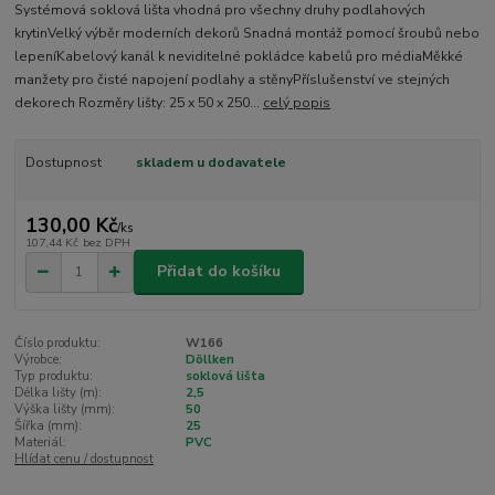
Systémová soklová lišta vhodná pro všechny druhy podlahových
krytinVelký výběr moderních dekorů Snadná montáž pomocí šroubů nebo
lepeníKabelový kanál k neviditelné pokládce kabelů pro médiaMěkké
manžety pro čisté napojení podlahy a stěnyPříslušenství ve stejných
dekorech Rozměry lišty: 25 x 50 x 250...
celý popis
Dostupnost
skladem u dodavatele
130,00 Kč
/
ks
107,44 Kč
bez DPH
Přidat do košíku
Číslo produktu:
W166
Výrobce:
Döllken
Typ produktu:
soklová lišta
Délka lišty (m):
2,5
Výška lišty (mm):
50
Šířka (mm):
25
Materiál:
PVC
Hlídat cenu / dostupnost