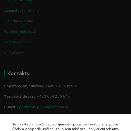
Laminátové podlahy
Hybridní podlahy
Koberce metrážové
Kobercové čtverce
Umělé trávy
Kontakty
Poptávky, objednávky: +420 731 199 591
Technické dotazy:
+420 604 256 645
E-mail:
epodlahykoppino@seznam.cz
Pro základní funkčnost, zpříjemnění používání webu, analytické
Prodejna/vzorkovna:
účely a v případě udělení souhlasu také pro účely cílení reklamy