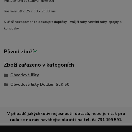
Příslušenství ve stejných dekorech
Rozměry lišty: 25 x 50 x 2500 mm.
K liště nezapomeňte dokoupit doplňky - vnější rohy, vnitřní rohy, spojky a
koncovky.
Původ zboží
Zboží zařazeno v kategoriích
Obvodové lišty
Obvodové lišty Döllken SLK 50
V případě jakýchkoliv nejasností, dotazů, nebo jen tak pro
radu se na nás neváhejte obrátit na tel. č.: 731 199 591.