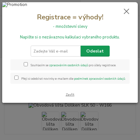
0
ks
+420 731 199 591
za
0,00 Kč
Registrace = výhody!
- množstevní slevy
Menu
Napište si o nezávaznou kalkulaci vybraného produktu.
Hledat
Odeslat
Úvod
Obvodové lišty
Obvodová lišta Döllken SLK 50 - W166
Souhlasím se
zpracováním osobních údajů
pro účely registrace.
Obvodová lišta Döllken SLK 50 -
Přeji si odebírat novinky e-mailem dle
podmínek zpracování osobních údajů
.
W166
Zavřít