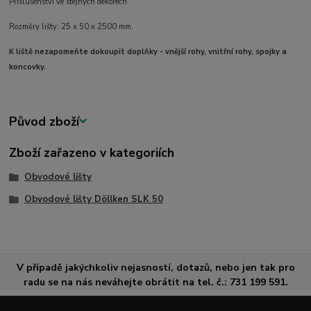
Příslušenství ve stejných dekorech
Rozměry lišty: 25 x 50 x 2500 mm.
K liště nezapomeňte dokoupit doplňky - vnější rohy, vnitřní rohy, spojky a
koncovky.
Původ zboží
Zboží zařazeno v kategoriích
Obvodové lišty
Obvodové lišty Döllken SLK 50
V případě jakýchkoliv nejasností, dotazů, nebo jen tak pro
radu se na nás neváhejte obrátit na tel. č.: 731 199 591.