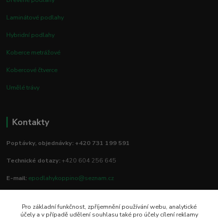
Laminátové podlahy
Hybridní podlahy
Koberce metrážové
Kobercové čtverce
Umělé trávy
Kontakty
Poptávky, objednávky: +420 731 199 591
Technické dotazy:
+420 604 256 645
E-mail:
epodlahykoppino@seznam.cz
Pro základní funkčnost, zpříjemnění používání webu, analytické
Prodejna/vzorkovna:
účely a v případě udělení souhlasu také pro účely cílení reklamy