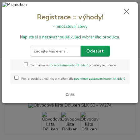
0
ks
+420 731 199 591
za
0,00 Kč
Registrace = výhody!
- množstevní slevy
Menu
Napište si o nezávaznou kalkulaci vybraného produktu.
Hledat
Odeslat
Úvod
Obvodové lišty
Obvodová lišta Döllken SLK 50 - W274
Souhlasím se
zpracováním osobních údajů
pro účely registrace.
Obvodová lišta Döllken SLK 50 -
Přeji si odebírat novinky e-mailem dle
podmínek zpracování osobních údajů
.
W274
Zavřít