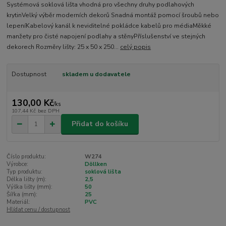
Systémová soklová lišta vhodná pro všechny druhy podlahových
krytinVelký výběr moderních dekorů Snadná montáž pomocí šroubů nebo
lepeníKabelový kanál k neviditelné pokládce kabelů pro médiaMěkké
manžety pro čisté napojení podlahy a stěnyPříslušenství ve stejných
dekorech Rozměry lišty: 25 x 50 x 250...
celý popis
Dostupnost
skladem u dodavatele
130,00 Kč
/
ks
107,44 Kč
bez DPH
Přidat do košíku
Číslo produktu:
W274
Výrobce:
Döllken
Typ produktu:
soklová lišta
Délka lišty (m):
2,5
Výška lišty (mm):
50
Šířka (mm):
25
Materiál:
PVC
Hlídat cenu / dostupnost