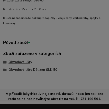
Příslušenství ve stejných dekorech
Rozměry lišty: 25 x 50 x 2500 mm.
K liště nezapomeňte dokoupit doplňky - vnější rohy, vnitřní rohy, spojky a
koncovky.
Původ zboží
Zboží zařazeno v kategoriích
Obvodové lišty
Obvodové lišty Döllken SLK 50
V případě jakýchkoliv nejasností, dotazů, nebo jen tak pro
radu se na nás neváhejte obrátit na tel. č.: 731 199 591.