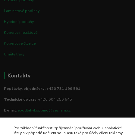
Laminátové podlahy
Hybridní podlahy
Koberce metrážové
Kobercové čtverce
Umělé trávy
Kontakty
Poptávky, objednávky: +420 731 199 591
Technické dotazy:
+420 604 256 645
E-mail:
epodlahykoppino@seznam.cz
Pro základní funkčnost, zpříjemnění používání webu, analytické
Prodejna/vzorkovna:
účely a v případě udělení souhlasu také pro účely cílení reklamy