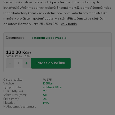
Systémová soklová lišta vhodná pro všechny druhy podlahových
krytinVelký výběr moderních dekorů Snadná montáž pomocí šroubů nebo
lepeníKabelový kanál k neviditelné pokládce kabelů pro médiaMěkké
manžety pro čisté napojení podlahy a stěnyPříslušenství ve stejných
dekorech Rozměry lišty: 25 x 50 x 250...
celý popis
Dostupnost
skladem u dodavatele
130,00 Kč
/
ks
107,44 Kč
bez DPH
Přidat do košíku
Číslo produktu:
W275
Výrobce:
Döllken
Typ produktu:
soklová lišta
Délka lišty (m):
2,5
Výška lišty (mm):
50
Šířka (mm):
25
Materiál:
PVC
Hlídat cenu / dostupnost