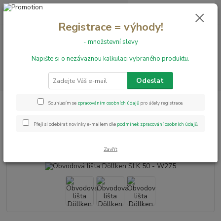
0
ks
+420 731 199 591
za
0,00 Kč
Registrace = výhody!
- množstevní slevy
Menu
Napište si o nezávaznou kalkulaci vybraného produktu.
Hledat
Odeslat
Úvod
Obvodové lišty
Obvodová lišta Döllken SLK 50 - W275
Souhlasím se
zpracováním osobních údajů
pro účely registrace.
Obvodová lišta Döllken SLK 50 -
Přeji si odebírat novinky e-mailem dle
podmínek zpracování osobních údajů
.
W275
Zavřít