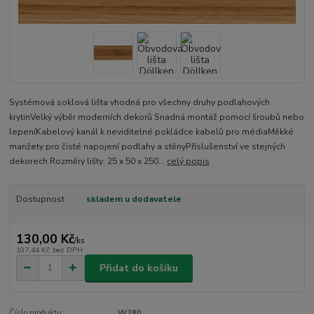
Systémová soklová lišta vhodná pro všechny druhy podlahových
krytinVelký výběr moderních dekorů Snadná montáž pomocí šroubů nebo
lepeníKabelový kanál k neviditelné pokládce kabelů pro médiaMěkké
manžety pro čisté napojení podlahy a stěnyPříslušenství ve stejných
dekorech Rozměry lišty: 25 x 50 x 250...
celý popis
Dostupnost
skladem u dodavatele
130,00 Kč
/
ks
107,44 Kč
bez DPH
Přidat do košíku
Číslo produktu:
W280