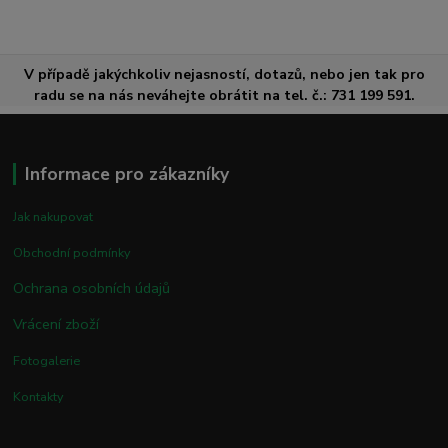
V případě jakýchkoliv nejasností, dotazů, nebo jen tak pro
radu se na nás neváhejte obrátit na tel. č.: 731 199 591.
Informace pro zákazníky
Jak nakupovat
Obchodní podmínky
Ochrana osobních údajů
Vrácení zboží
Fotogalerie
Kontakty