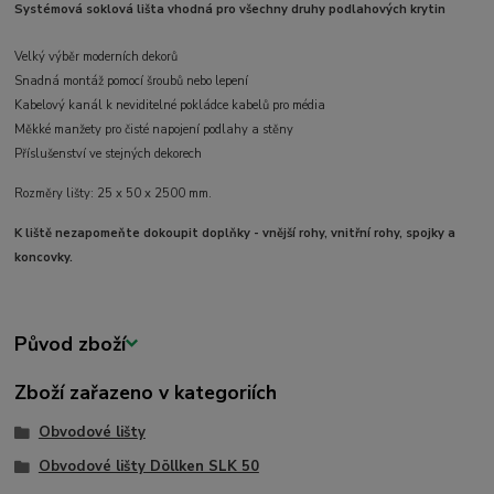
Systémová soklová lišta vhodná pro všechny druhy podlahových krytin
Velký výběr moderních dekorů
Snadná montáž pomocí šroubů nebo lepení
Kabelový kanál k neviditelné pokládce kabelů pro média
Měkké manžety pro čisté napojení podlahy a stěny
Příslušenství ve stejných dekorech
Rozměry lišty: 25 x 50 x 2500 mm.
K liště nezapomeňte dokoupit doplňky - vnější rohy, vnitřní rohy, spojky a
koncovky.
Původ zboží
Zboží zařazeno v kategoriích
Obvodové lišty
Obvodové lišty Döllken SLK 50