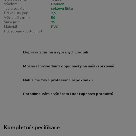
Výrobce:
Döllken
Typ produktu:
soklová lišta
Délka lišty (m):
2,5
Výška lišty (mm):
50
Šířka (mm):
25
Materiál:
PVC
Hlídat cenu / dostupnost
Doprava zdarma u vybraných podlah
Možnost vyzvednutí objednávky na naší vzorkovně
Nabízíme také profesionální pokládku
Poradíme Vám s výběrem i dostupností produktů
Kompletní specifikace