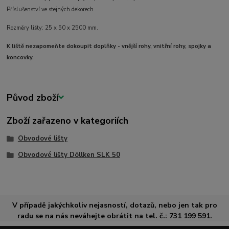
Příslušenství ve stejných dekorech
Rozměry lišty: 25 x 50 x 2500 mm.
K liště nezapomeňte dokoupit doplňky - vnější rohy, vnitřní rohy, spojky a
koncovky.
Původ zboží
Zboží zařazeno v kategoriích
Obvodové lišty
Obvodové lišty Döllken SLK 50
V případě jakýchkoliv nejasností, dotazů, nebo jen tak pro
radu se na nás neváhejte obrátit na tel. č.: 731 199 591.