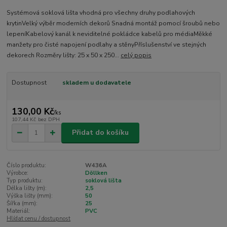
Systémová soklová lišta vhodná pro všechny druhy podlahových
krytinVelký výběr moderních dekorů Snadná montáž pomocí šroubů nebo
lepeníKabelový kanál k neviditelné pokládce kabelů pro médiaMěkké
manžety pro čisté napojení podlahy a stěnyPříslušenství ve stejných
dekorech Rozměry lišty: 25 x 50 x 250...
celý popis
Dostupnost
skladem u dodavatele
130,00 Kč
/
ks
107,44 Kč
bez DPH
Přidat do košíku
Číslo produktu:
W436A
Výrobce:
Döllken
Typ produktu:
soklová lišta
Délka lišty (m):
2,5
Výška lišty (mm):
50
Šířka (mm):
25
Materiál:
PVC
Hlídat cenu / dostupnost