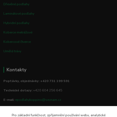
Dřevěné podlahy
Laminátové podlahy
Hybridní podlahy
Koberce metrážové
Kobercové čtverce
Umělé trávy
Kontakty
Poptávky, objednávky: +420 731 199 591
Technické dotazy:
+420 604 256 645
E-mail:
epodlahykoppino@seznam.cz
Pro základní funkčnost, zpříjemnění používání webu, analytické