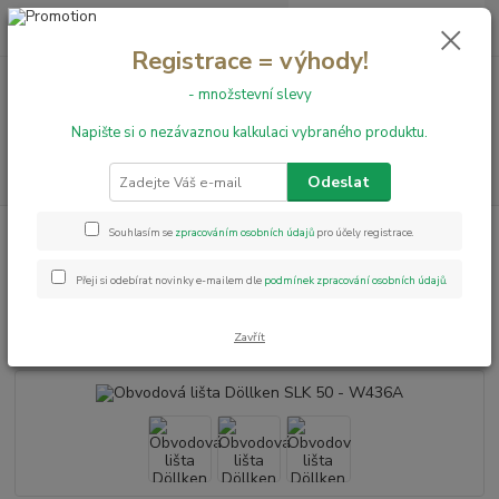
0
ks
+420 731 199 591
za
0,00 Kč
Registrace = výhody!
- množstevní slevy
Menu
Napište si o nezávaznou kalkulaci vybraného produktu.
Hledat
Odeslat
Úvod
Obvodové lišty
Obvodové lišty Döllken SLK 50
Obvodová lišta
Souhlasím se
zpracováním osobních údajů
pro účely registrace.
Döllken SLK 50 - W436A
Přeji si odebírat novinky e-mailem dle
podmínek zpracování osobních údajů
.
Obvodová lišta Döllken SLK 50 -
W436A
Zavřít