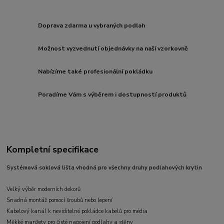
Doprava zdarma u vybraných podlah
Možnost vyzvednutí objednávky na naší vzorkovně
Nabízíme také profesionální pokládku
Poradíme Vám s výběrem i dostupností produktů
Kompletní specifikace
Systémová soklová lišta vhodná pro všechny druhy podlahových krytin
Velký výběr moderních dekorů
Snadná montáž pomocí šroubů nebo lepení
Kabelový kanál k neviditelné pokládce kabelů pro média
Měkké manžety pro čisté napojení podlahy a stěny