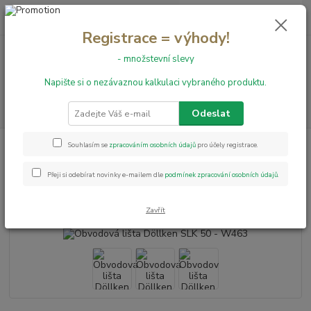
0
ks
+420 731 199 591
za
0,00 Kč
Registrace = výhody!
- množstevní slevy
Menu
Napište si o nezávaznou kalkulaci vybraného produktu.
Hledat
Odeslat
Úvod
Obvodové lišty
Obvodová lišta Döllken SLK 50 - W463
Souhlasím se
zpracováním osobních údajů
pro účely registrace.
Obvodová lišta Döllken SLK 50 -
Přeji si odebírat novinky e-mailem dle
podmínek zpracování osobních údajů
.
W463
Zavřít