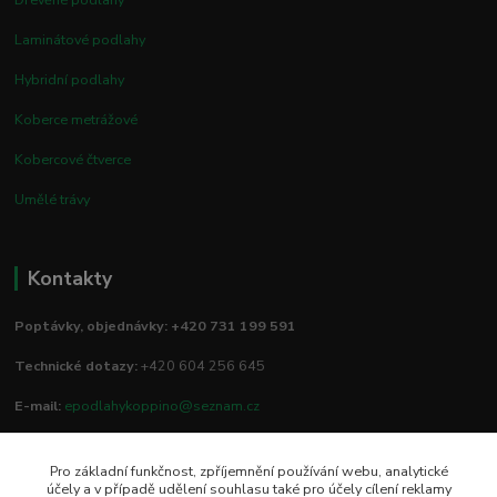
Laminátové podlahy
Hybridní podlahy
Koberce metrážové
Kobercové čtverce
Umělé trávy
Kontakty
Poptávky, objednávky: +420 731 199 591
Technické dotazy:
+420 604 256 645
E-mail:
epodlahykoppino@seznam.cz
Pro základní funkčnost, zpříjemnění používání webu, analytické
Prodejna/vzorkovna:
účely a v případě udělení souhlasu také pro účely cílení reklamy