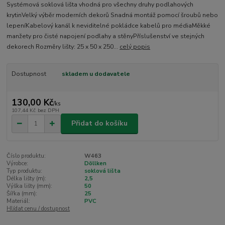
Systémová soklová lišta vhodná pro všechny druhy podlahových
krytinVelký výběr moderních dekorů Snadná montáž pomocí šroubů nebo
lepeníKabelový kanál k neviditelné pokládce kabelů pro médiaMěkké
manžety pro čisté napojení podlahy a stěnyPříslušenství ve stejných
dekorech Rozměry lišty: 25 x 50 x 250...
celý popis
Dostupnost
skladem u dodavatele
130,00 Kč
/
ks
107,44 Kč
bez DPH
Přidat do košíku
Číslo produktu:
W463
Výrobce:
Döllken
Typ produktu:
soklová lišta
Délka lišty (m):
2,5
Výška lišty (mm):
50
Šířka (mm):
25
Materiál:
PVC
Hlídat cenu / dostupnost