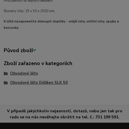
Příslušenství ve stejných dekorech
Rozměry lišty: 25 x 50 x 2500 mm.
K liště nezapomeňte dokoupit doplňky - vnější rohy, vnitřní rohy, spojky a
koncovky.
Původ zboží
Zboží zařazeno v kategoriích
Obvodové lišty
Obvodové lišty Döllken SLK 50
V případě jakýchkoliv nejasností, dotazů, nebo jen tak pro
radu se na nás neváhejte obrátit na tel. č.: 731 199 591.