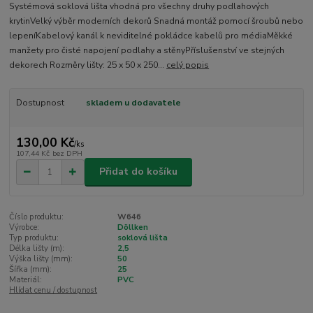
Systémová soklová lišta vhodná pro všechny druhy podlahových
krytinVelký výběr moderních dekorů Snadná montáž pomocí šroubů nebo
lepeníKabelový kanál k neviditelné pokládce kabelů pro médiaMěkké
manžety pro čisté napojení podlahy a stěnyPříslušenství ve stejných
dekorech Rozměry lišty: 25 x 50 x 250...
celý popis
Dostupnost
skladem u dodavatele
130,00 Kč
/
ks
107,44 Kč
bez DPH
Přidat do košíku
Číslo produktu:
W646
Výrobce:
Döllken
Typ produktu:
soklová lišta
Délka lišty (m):
2,5
Výška lišty (mm):
50
Šířka (mm):
25
Materiál:
PVC
Hlídat cenu / dostupnost