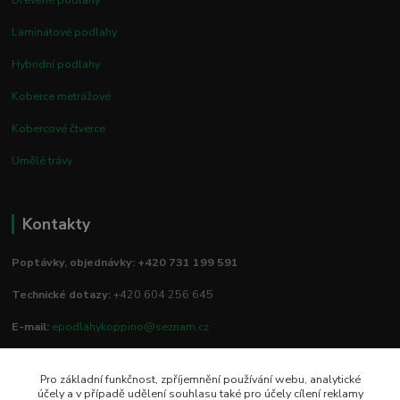
Laminátové podlahy
Hybridní podlahy
Koberce metrážové
Kobercové čtverce
Umělé trávy
Kontakty
Poptávky, objednávky: +420 731 199 591
Technické dotazy:
+420 604 256 645
E-mail:
epodlahykoppino@seznam.cz
Pro základní funkčnost, zpříjemnění používání webu, analytické
Prodejna/vzorkovna:
účely a v případě udělení souhlasu také pro účely cílení reklamy