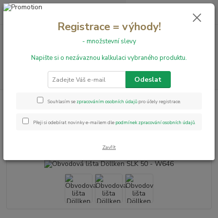
0
ks
+420 731 199 591
za
0,00 Kč
Registrace = výhody!
- množstevní slevy
Menu
Napište si o nezávaznou kalkulaci vybraného produktu.
Hledat
Odeslat
Úvod
Obvodové lišty
Obvodová lišta Döllken SLK 50 - W646
Souhlasím se
zpracováním osobních údajů
pro účely registrace.
Obvodová lišta Döllken SLK 50 -
Přeji si odebírat novinky e-mailem dle
podmínek zpracování osobních údajů
.
W646
Zavřít