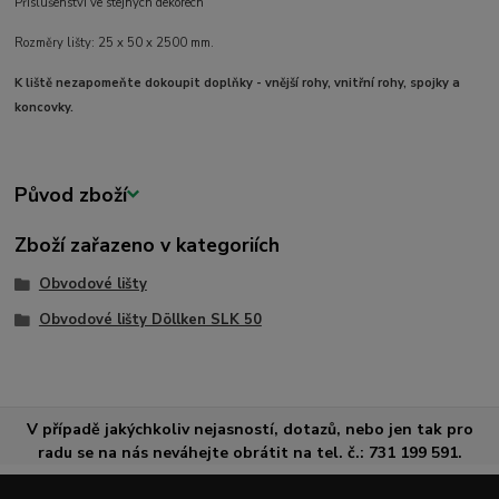
Příslušenství ve stejných dekorech
Rozměry lišty: 25 x 50 x 2500 mm.
K liště nezapomeňte dokoupit doplňky - vnější rohy, vnitřní rohy, spojky a
koncovky.
Původ zboží
Zboží zařazeno v kategoriích
Obvodové lišty
Obvodové lišty Döllken SLK 50
V případě jakýchkoliv nejasností, dotazů, nebo jen tak pro
radu se na nás neváhejte obrátit na tel. č.: 731 199 591.