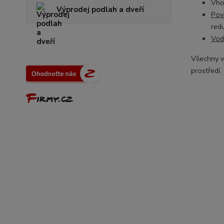
Vho
Výprodej podlah a dveří
Pov
red
Vod
Všechny v
prostředí.