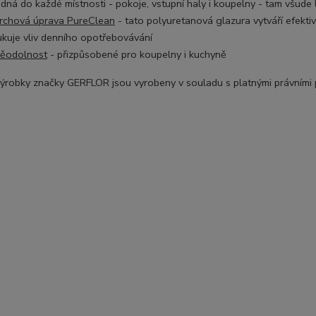
dná do každé místnosti - pokoje, vstupní haly i koupelny - tam všude 
rchová úprava PureClean
- tato p
olyuretanová glazura vytváří efekti
ukuje vliv denního opotřebovávání
ěodolnost
- přizpůsobené pro koupelny i kuchyně
ýrobky značky GERFLOR jsou vyrobeny v souladu s platnými právními př