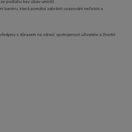
lze podlahu bez obav umístit
vní bariéru, která pomáhá zabránit usazování nečistot a
edpisy s důrazem na zdraví, spokojenost uživatele a životní