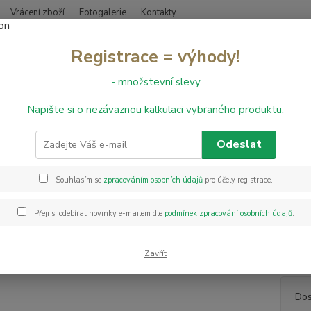
Vrácení zboží
Fotogalerie
Kontakty
Nevíte
Registrace = výhody!
Hledat
+420
- množstevní slevy
Napište si o nezávaznou kalkulaci vybraného produktu.
PVC podlahy
Texline
PVC Gerflor Texline 1887 - Hudson Blond
Gerflor Texline 1887 - Hudson 
Odeslat
Souhlasím se
zpracováním osobních údajů
pro účely registrace.
PVC Ge
vyrobe
Přeji si odebírat novinky e-mailem dle
podmínek zpracování osobních údajů
.
ekolog
techno
spoleh
Zavřít
Dos