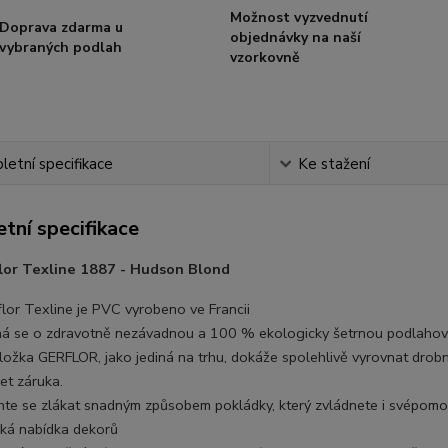
Možnost vyzvednutí
Doprava zdarma u
objednávky na naší
vybraných podlah
vzorkovně
etní specifikace
Ke stažení
tní specifikace
lor Texline 1887 - Hudson Blond
flor Texline je PVC vyrobeno ve Francii
ná se o zdravotně nezávadnou a 100 % ekologicky šetrnou podlahovou 
ložka GERFLOR, jako jediná na trhu, dokáže spolehlivě vyrovnat drob
et záruka.
hte se zlákat snadným způsobem pokládky, který zvládnete i svépomo
oká nabídka dekorů