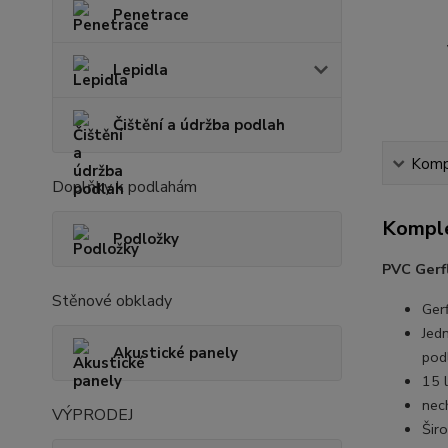
Penetrace
Lepidla
Čištění a údržba podlah
Kompl
Doplňky k podlahám
Komple
Podložky
PVC Gerf
Stěnové obklady
Ger
Jed
Akustické panely
pod
15 l
nec
VÝPRODEJ
Šir