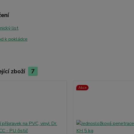
žení
ický list
d k pokládce
jící zboží
7
Akce