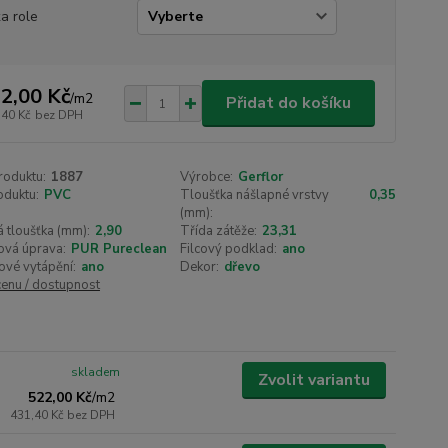
ka role
2,00 Kč
/
m2
Přidat do košíku
,40 Kč
bez DPH
roduktu:
1887
Výrobce:
Gerflor
oduktu:
PVC
Tloušťka nášlapné vrstvy
0,35
(mm):
 tloušťka (mm):
2,90
Třída zátěže:
23,31
ová úprava:
PUR Pureclean
Filcový podklad:
ano
ové vytápění:
ano
Dekor:
dřevo
cenu / dostupnost
skladem
Zvolit variantu
522,00 Kč
/
m2
431,40 Kč
bez DPH