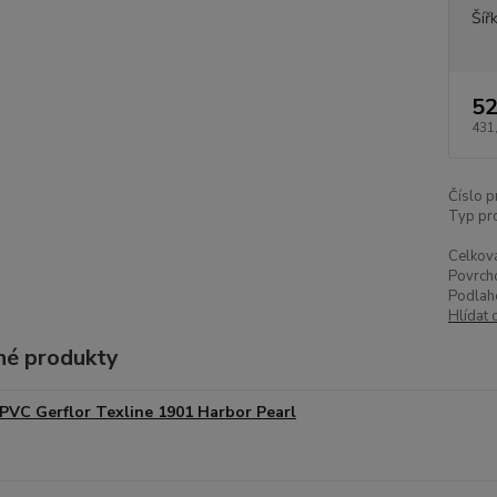
Šíř
52
431
Číslo p
Typ pr
Celková
Povrch
Podlah
Hlídat 
é produkty
PVC Gerflor Texline 1901 Harbor Pearl