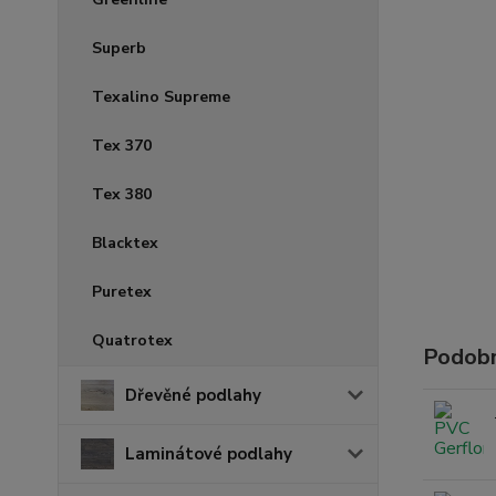
Superb
Texalino Supreme
Tex 370
Tex 380
Blacktex
Puretex
Quatrotex
Podobn
Dřevěné podlahy
Laminátové podlahy