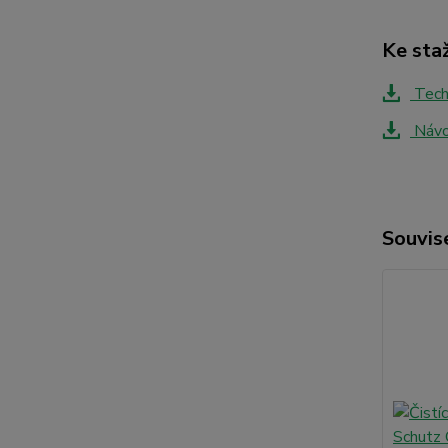
Ke sta
Techn
Návo
Souvise