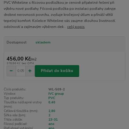
PVC Whiteline s filcovou podložkou je cenově přijatelné řešení při
výběru nové podlahy. Filcová podložka po instalaci podlahy zakryje
drobné nerovnosti povrchu, zvyšuje kročejový útlum a přináší větší
tepelný komfort. Kolekce Whiteline vás zaujme dlouhou životností,
odolností a zajímavým výběrem dek...
celý popis
Dostupnost
skladem
456,00 Kč
/
m2
376,86 Kč
bez DPH
Přidat do košíku
Číslo produktu:
WL-509-2
Výrobce:
IVC group
Typ produktu:
PVC
Tloušťka nášlapné vrstvy
0,40
(mm):
Celková tloušťka (mm):
2,80
Šířka role (bm):
2
Třída zátěže:
23-31
Filcový podklad:
ano
Podlahové vytápění:
ano