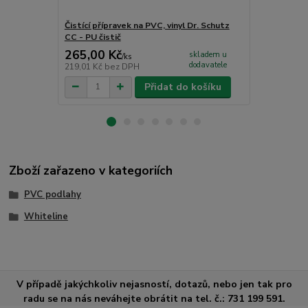
Čistící přípravek na PVC, vinyl Dr. Schutz
Jednosložko
CC - PU čistič
265,00 Kč
1 726,00
skladem u
/
ks
dodavatele
219,01 Kč
bez DPH
1 426,45 Kč
Přidat do košíku
Zboží zařazeno v kategoriích
PVC podlahy
Whiteline
V případě jakýchkoliv nejasností, dotazů, nebo jen tak pro
radu se na nás neváhejte obrátit na tel. č.: 731 199 591.