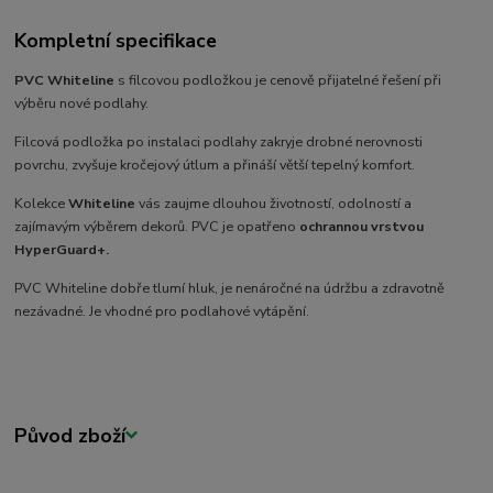
Kompletní specifikace
PVC
Whiteline
s filcovou podložkou je cenově přijatelné řešení při
výběru nové podlahy.
Filcová podložka po instalaci podlahy zakryje drobné nerovnosti
povrchu, zvyšuje kročejový útlum a přináší větší tepelný komfort.
Kolekce
Whiteline
vás zaujme dlouhou životností, odolností a
zajímavým výběrem dekorů. PVC je opatřeno
ochrannou vrstvou
HyperGuard+.
PVC Whiteline dobře tlumí hluk, je nenáročné na údržbu a zdravotně
nezávadné. Je vhodné pro podlahové vytápění.
Původ zboží