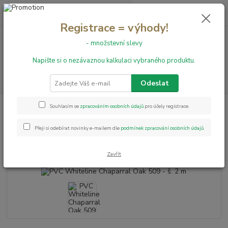
0
ks
+420 731 199 591
za
0,00 Kč
Registrace = výhody!
- množstevní slevy
Menu
Napište si o nezávaznou kalkulaci vybraného produktu.
Hledat
Odeslat
Úvod
PVC podlahy
PVC Whiteline Chaparral Oak 509 - š. 2 m
Souhlasím se
zpracováním osobních údajů
pro účely registrace.
PVC Whiteline Chaparral Oak
Přeji si odebírat novinky e-mailem dle
podmínek zpracování osobních údajů
.
509 - š. 2 m
Zavřít