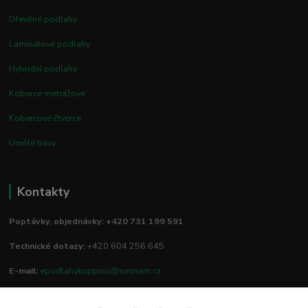
Dřevěné podlahy
Laminátové podlahy
Hybridní podlahy
Koberce metrážové
Kobercové čtverce
Umělé trávy
Kontakty
Poptávky, objednávky: +420 731 199 591
Technické dotazy:
+420 604 256 645
E-mail:
epodlahykoppino@seznam.cz