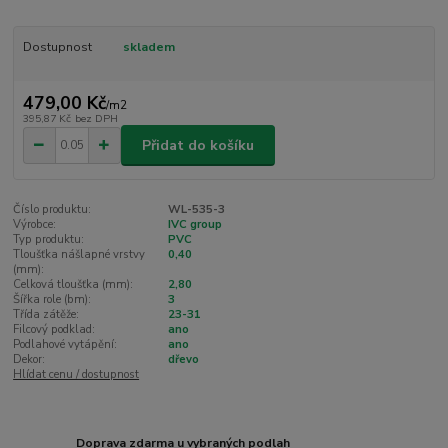
Dostupnost
skladem
479,00 Kč
/
m2
395,87 Kč
bez DPH
Přidat do košíku
Číslo produktu:
WL-535-3
Výrobce:
IVC group
Typ produktu:
PVC
Tloušťka nášlapné vrstvy
0,40
(mm):
Celková tloušťka (mm):
2,80
Šířka role (bm):
3
Třída zátěže:
23-31
Filcový podklad:
ano
Podlahové vytápění:
ano
Dekor:
dřevo
Hlídat cenu / dostupnost
Doprava zdarma u vybraných podlah