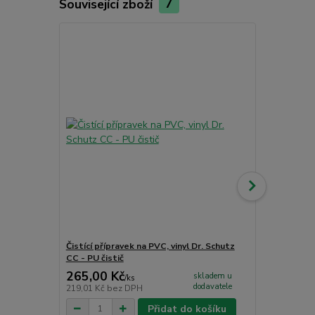
Související zboží
7
Akce
Čistící přípravek na PVC, vinyl Dr. Schutz
Jednosložko
CC - PU čistič
265,00 Kč
1 726,00
skladem u
/
ks
dodavatele
219,01 Kč
bez DPH
1 426,45 Kč
Přidat do košíku