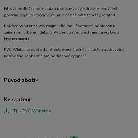
Filcová podložka po instalaci podlahy zakryje drobné nerovnosti
povrchu, zvyšuje kročejový útlum a přináší větší tepelný komfort.
Kolekce
Whiteline
vás zaujme dlouhou životností, odolností a
zajímavým výběrem dekorů. PVC je opatřeno
ochrannou vrstvou
HyperGuard+.
PVC Whiteline dobře tlumí hluk, je nenáročné na údržbu a zdravotně
nezávadné. Je vhodné pro podlahové vytápění.
Původ zboží
Ke stažení
TL - PVC Whiteline