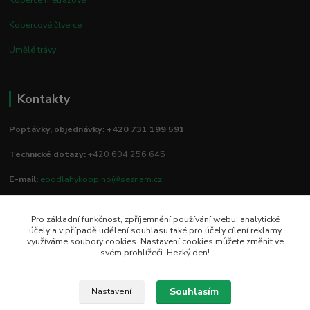
Kobercové čtverce
Umělé trávy
Kontakty
Poptávky, objednávky: +420 731 199 591
Technické dotazy:
+420 604 256 645
E-mail:
epodlahykoppino@seznam.cz
Pro základní funkčnost, zpříjemnění používání webu, analytické
Prodejna/vzorkovna:
účely a v případě udělení souhlasu také pro účely cílení reklamy
využíváme soubory cookies. Nastavení cookies můžete změnit ve
Studio Podlah
svém prohlížeči. Hezký den!
Mírové náměstí 16/15
74801 Hlučín
Souhlasím
Nastavení