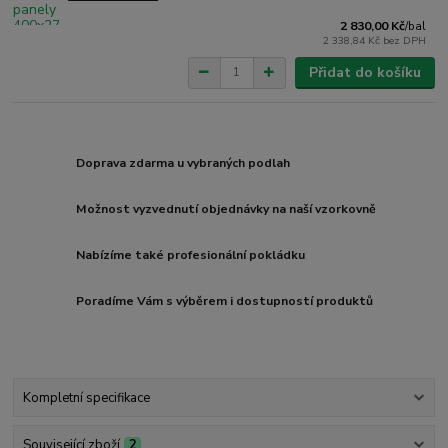
2 830,00 Kč
/
bal
2 338,84 Kč
bez DPH
Přidat do košíku
Doprava zdarma u vybraných podlah
Možnost vyzvednutí objednávky na naší vzorkovně
Nabízíme také profesionální pokládku
Poradíme Vám s výběrem i dostupností produktů
Kompletní specifikace
Související zboží
2