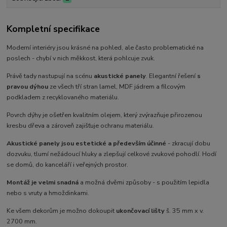
Kompletní specifikace
Moderní interiéry jsou krásné na pohled, ale často problematické na
poslech - chybí v nich měkkost, která pohlcuje zvuk.
Právě tady nastupují na scénu
akustické panely
. Elegantní řešení
s
pravou dýhou
ze všech tří stran lamel, MDF jádrem a filcovým
podkladem z recyklovaného materiálu.
Povrch dýhy je ošetřen kvalitním olejem, který zvýrazňuje přirozenou
kresbu dřeva a zároveň zajišťuje ochranu materiálu.
Akustické panely jsou estetické a především účinné
- zkracují dobu
dozvuku, tlumí nežádoucí hluky a zlepšují celkové zvukové pohodlí. Hodí
se domů, do kanceláří i veřejných prostor.
Montáž je velmi snadná
a možná dvěmi způsoby - s použitím lepidla
nebo s vruty a hmoždinkami.
Ke všem dekorům je možno dokoupit
ukončovací lišty
š. 35 mm x v.
2700 mm.