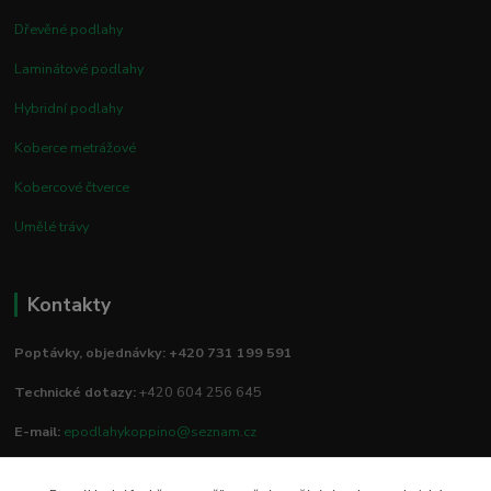
Dřevěné podlahy
Laminátové podlahy
Hybridní podlahy
Koberce metrážové
Kobercové čtverce
Umělé trávy
Kontakty
Poptávky, objednávky: +420 731 199 591
Technické dotazy:
+420 604 256 645
E-mail:
epodlahykoppino@seznam.cz