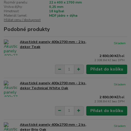
Rozměr panelu:
22 x 400 x 2700 mm
Vrstva dýhy:
0,25 mm
Hmotnost:
18 kg/bal
Materiál lamel:
MDF jádro + dýha
Hlídat cenu / dostupnost
Podobné produkty
Akustické panely 400x2700 mm - 2 ks,
Skladem
dekor Teak
2 830,00 Kč
/
bal
2 338,84 Kč
bez DPH
Přidat do košíku
Akustické panely 400x2700 mm - 2 ks,
Skladem
dekor Technical White Oak
2 830,00 Kč
/
bal
2 338,84 Kč
bez DPH
Přidat do košíku
Akustické panely 400x2700 mm - 2 ks,
Skladem
dekor Brio Oak