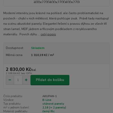
Moderní interiéry jsou krásné na pohled, ale často problematické na
poslech - chybí v nich měkkost, která pohlcuje zvuk. Právě tady nastupují
na scénu akustické panely. Elegantní řešení s pravou dýhou ze všech tří
stran lamel, MDF jádrem a filcovým podkladem z recyklovaného
materiálu. Povrch dýhy ...
celý popis
Dostupnost
Skladem
Měrná cena
1 310,19 Kč / m²
2 830,00 Kč
/
bal
2 338,84 Kč
bez DPH
Přidat do košíku
Číslo produktu:
AKUPAN-1
Výrobce:
B-Line
Typ produktu:
stěnové panely
m² v jednom balení:
2,16 (= 2 panely)
Materiál podkladu:
černý filc