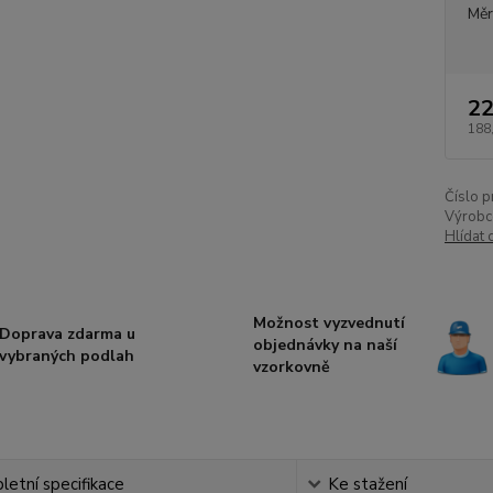
Měr
22
188
Číslo p
Výrobc
Hlídat 
Možnost vyzvednutí
Doprava zdarma u
objednávky na naší
vybraných podlah
vzorkovně
etní specifikace
Ke stažení