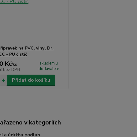
přípravek na PVC, vinyl Dr.
C - PU čistič
0 Kč
skladem u
/
ks
dodavatele
Kč
bez DPH
Přidat do košíku
zařazeno v kategoriích
ní a údržba podlah