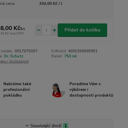
ná cena
304,00 Kč / l
8,00 Kč
/
ks
Přidat do košíku
,43 Kč
bez DPH
roduktu:
0017075007
EAN kód:
4001936095951
e:
Dr. Schutz
Balení:
750 ml
cenu / dostupnost
Nabízíme také
Poradíme Vám s
profesionální
výběrem i
pokládku
dostupností produktů
Související zboží
1