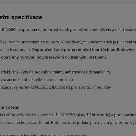
tní specifikace
z R 1000
je speciální čistící prostředek pro běžné denní čištění a ošetřován
etřuje jedním pracovním postupem. V používaných koncentracích je pH-neutrá
čistících automatů.
Doporučen také pro první ošetření těch podlahových
 opatřeny tvrdými polymerovými ochrannými vrstvami.
otiskluzně, vytváří hedvábně matný, antistatický ochranný film.
í vázání nečistot a zbytků s obsahem tuku.
požadavky normy DIN 18032 (kluznost) pro sportovní povrchy
í čištění:
ící přípravek zřeďte v poměru 1 : 200 (50 ml na 10 litrů vody) a podlahu tí
vlhkost nechejte zaschnout. Podlaha bude jedním pracovním pochodem vyči
í naleznete v technickém listě produktu v záložce Ke stažení.