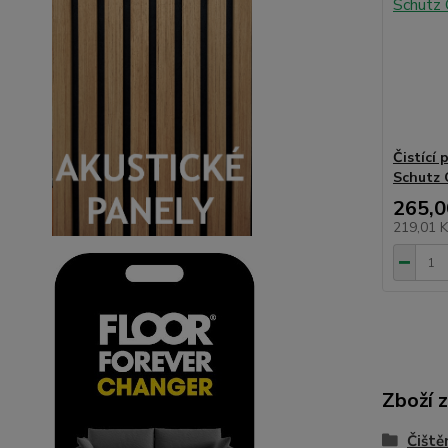
Čistící 
Schutz C
265,0
219,01 
Zboží 
Čiště