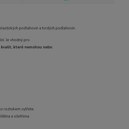
í elastických podlahovin a tvrdých podlahovin.
lní. Je vhodný pro
 kvalit, které nemohou nebo
mto roztokem vytřete.
štěna a ošetřena.