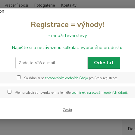
Vrácení zboží
Fotogalerie
Kontakty
Nevíte
Registrace = výhody!
Hledat
+420
- množstevní slevy
Napište si o nezávaznou kalkulaci vybraného produktu.
ištění a údržba podlah
Čistící přípravek na PVC, vinyl - Dr. Schutz R 10
ící přípravek na PVC, vinyl - Dr.
Odeslat
Souhlasím se
zpracováním osobních údajů
pro účely registrace.
Dr. Sch
čištěn
Přeji si odebírat novinky e-mailem dle
podmínek zpracování osobních údajů
.
Čistí 
koncent
automa
Zavřít
Dos