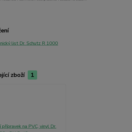
žení
ický list Dr. Schutz R 1000
jící zboží
1