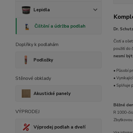
Lepidla
Komple
Čištění a údržba podlah
Dr. Schut
Čistí a oš
Doplňky k podlahám
použití do 
nesmí být
Podložky
• Působí pr
Stěnové obklady
• Vynikajíc
• Splňuje 
Akustické panely
Běžné denn
VÝPRODEJ
R 1000-čist
Zbytkovou 
Výprodej podlah a dveří
Více informac