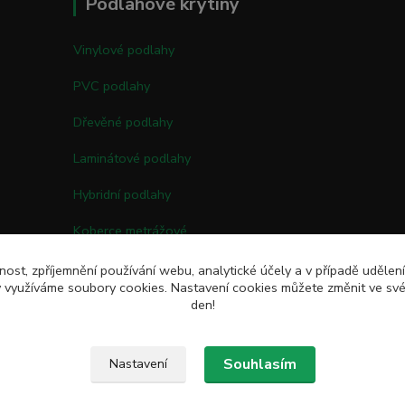
Podlahové krytiny
Vinylové podlahy
PVC podlahy
Dřevěné podlahy
Laminátové podlahy
Hybridní podlahy
Koberce metrážové
Kobercové čtverce
nost, zpříjemnění používání webu, analytické účely a v případě udělen
my využíváme soubory cookies. Nastavení cookies můžete změnit ve své
Umělé trávy
den!
Souhlasím
Nastavení