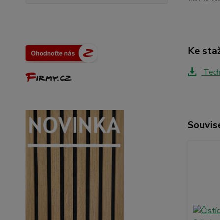
Ke sta
Techn
Souvise