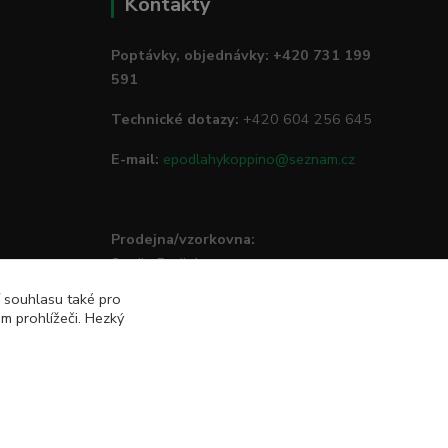
Kontakty
Poptávky, objednávky: +420 731 199
591
Technické dotazy:
+420 604 256 645
E-mail:
epodlahykoppino@seznam.cz
Prodejna/vzorkovna:
Studio Podlah
Mírové náměstí 16/15
í souhlasu také pro
74801 Hlučín
m prohlížeči. Hezký