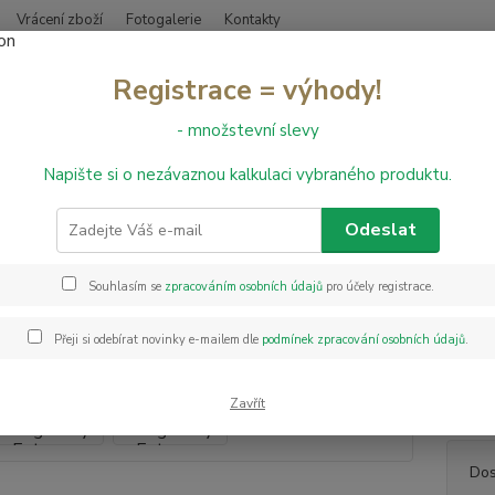
Vrácení zboží
Fotogalerie
Kontakty
Nevíte
Registrace = výhody!
Hledat
+420
- množstevní slevy
Napište si o nezávaznou kalkulaci vybraného produktu.
inylové podlahy
Vinylová podlaha Design Vinyl Extreme 5009
lová podlaha Design Vinyl Ext
Odeslat
Souhlasím se
zpracováním osobních údajů
pro účely registrace.
Floor 
Extrem
Přeji si odebírat novinky e-mailem dle
podmínek zpracování osobních údajů
.
pro ex
lze oč
vytápěn
Zavřít
Dos