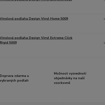
Vinylová podlaha Design Vinyl Home 5009
Vinylová podlaha Design Vinyl Extreme Click
Rigid 5009
Možnost vyzvednutí
Doprava zdarma u
objednávky na naší
vybraných podlah
vzorkovně