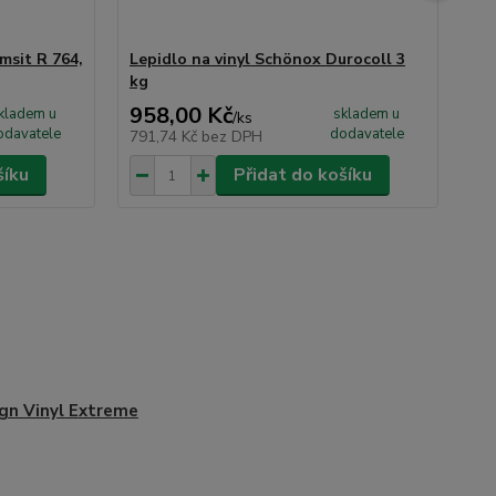
msit R 764,
Lepidlo na vinyl Schönox Durocoll 3
Sa
kg
11
958,00 Kč
58
kladem u
skladem u
/
ks
odavatele
dodavatele
791,74 Kč
bez DPH
48
šíku
Přidat do košíku
gn Vinyl Extreme