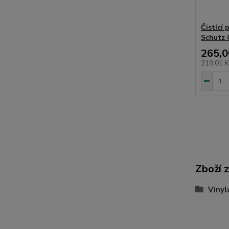
Čistící 
Schutz C
265,0
219,01 
Zboží 
Vinyl