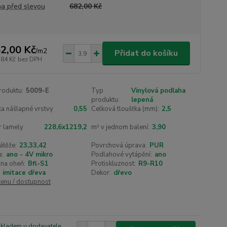
a před slevou
682,00 Kč
2,00 Kč
/
m2
Přidat do košíku
,84 Kč
bez DPH
roduktu:
5009-E
Typ
Vinylová podlaha
produktu:
lepená
a nášlapné vrstvy
0,55
Celková tloušťka (mm):
2,5
 lamely
228,6x1219,2
m² v jednom balení:
3,90
átěže:
23,33,42
Povrchová úprava:
PUR
a:
ano - 4V mikro
Podlahové vytápění:
ano
na oheň:
Bfl-S1
Protiskluznost:
R9-R10
imitace dřeva
Dekor:
dřevo
cenu / dostupnost
skladem u dodavatele