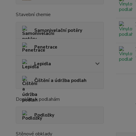
Stavební chemie
Samonivelační potěry
Penetrace
Lepidla
Čištění a údržba podlah
Doplňky k podlahám
Podložky
Stěnové obklady