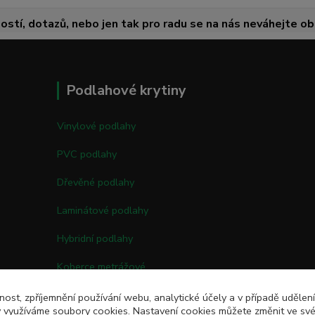
ostí, dotazů, nebo jen tak pro radu se na nás neváhejte obr
Podlahové krytiny
Vinylové podlahy
PVC podlahy
Dřevěné podlahy
Laminátové podlahy
Hybridní podlahy
Koberce metrážové
Kobercové čtverce
nost, zpříjemnění používání webu, analytické účely a v případě udělen
my využíváme soubory cookies. Nastavení cookies můžete změnit ve své