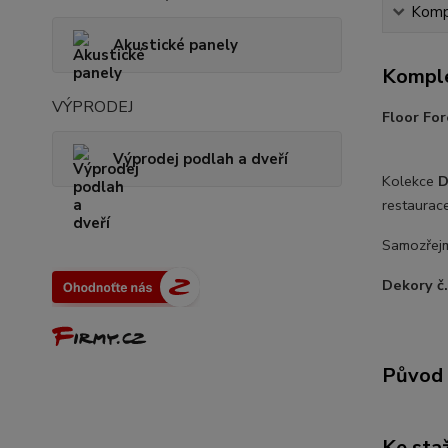
Kompl
Akustické panely
Komple
VÝPRODEJ
Floor Fo
Výprodej podlah a dveří
Kolekce
D
restaurace
Samozřejm
Dekory č
Původ 
Ke sta