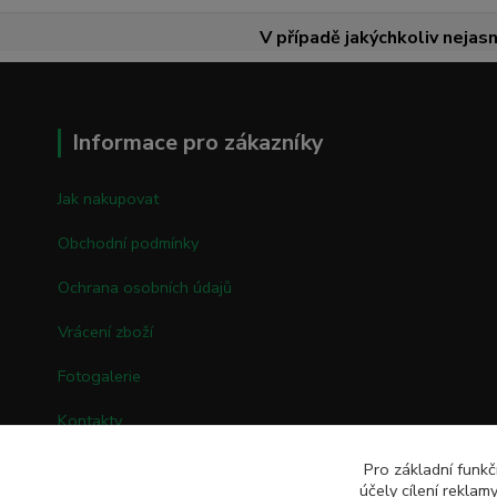
V případě jakýchkoliv nejasn
Informace pro zákazníky
Jak nakupovat
Obchodní podmínky
Ochrana osobních údajů
Vrácení zboží
Fotogalerie
Kontakty
Pro základní funkč
účely cílení rekla