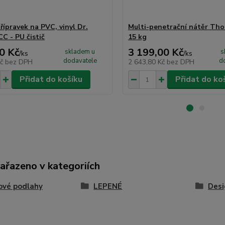
přípravek na PVC, vinyl Dr.
Multi-penetrační nátěr Tho
C - PU čistič
15 kg
0 Kč
3 199,00 Kč
skladem u
s
/
ks
/
ks
dodavatele
d
Kč
bez DPH
2 643,80 Kč
bez DPH
Přidat do košíku
Přidat do ko
zařazeno v kategoriích
ové podlahy
LEPENÉ
Desi