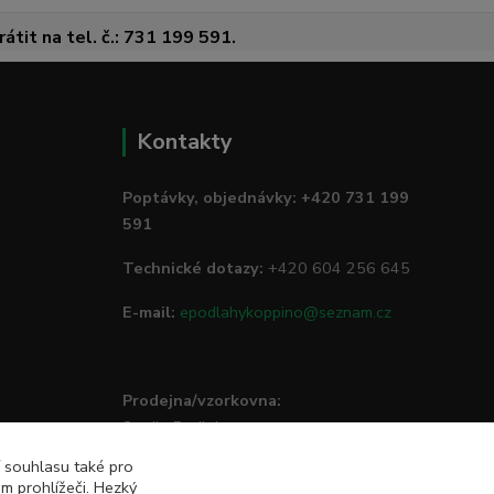
átit na tel. č.: 731 199 591.
Kontakty
Poptávky, objednávky: +420 731 199
591
Technické dotazy:
+420 604 256 645
E-mail:
epodlahykoppino@seznam.cz
Prodejna/vzorkovna:
Studio Podlah
Mírové náměstí 16/15
í souhlasu také pro
74801 Hlučín
m prohlížeči. Hezký