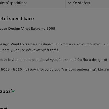
etní specifikace
Ke stažení
tní specifikace
rever Design Vinyl Extreme 5009
esign Vinyl Extreme
s nášlapem 0,55 mm a celkovou tloušťkou 2,5 
, hotely, kde lze očekávat vyšší zátěž.
ostí je vhodnost na podlahové vytápění, snadná údržba a design, dí
. 5005 - 5010
mají povrchovou úpravu
"random embossing"
, která 
zboží
žení