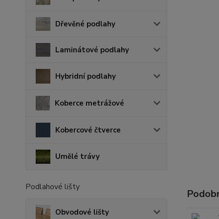
Dřevěné podlahy
Laminátové podlahy
Hybridní podlahy
Koberce metrážové
Kobercové čtverce
Umělé trávy
Podlahové lišty
Podobn
Obvodové lišty