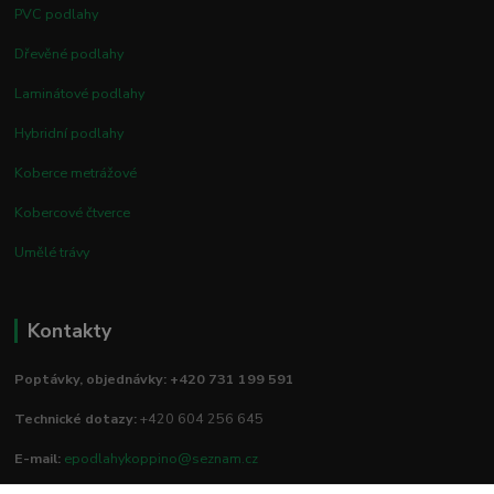
PVC podlahy
Dřevěné podlahy
Laminátové podlahy
Hybridní podlahy
Koberce metrážové
Kobercové čtverce
Umělé trávy
Kontakty
Poptávky, objednávky: +420 731 199 591
Technické dotazy:
+420 604 256 645
E-mail:
epodlahykoppino@seznam.cz