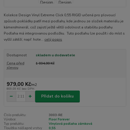
Kolekce Design Vinyl Extreme Click 0,55 RIGID určená pro plovoucí
způsob pokládky patří mezi podlahy, kde jednou ze složek materiálu je
kámen/minerál, což zajistí ještě větší odolnost a stabilitu podlahy.
Podlaha má integrovanou podložku. Tuto podlahu lze použít i do míst s
vyšší zátěží, např. hote...
celý popis
Dostupnost
skladem u dodavatele
Cena před
1 034,00 Kč
slevou
979,00 Kč
/
m2
809,09 Kč
bez DPH
Přidat do košíku
Číslo produktu:
3003-RE
Výrobce:
Floor Forever
Typ produktu:
Vinylová podlaha zámková
Tloušťka nášlapné vrstvy
0,55