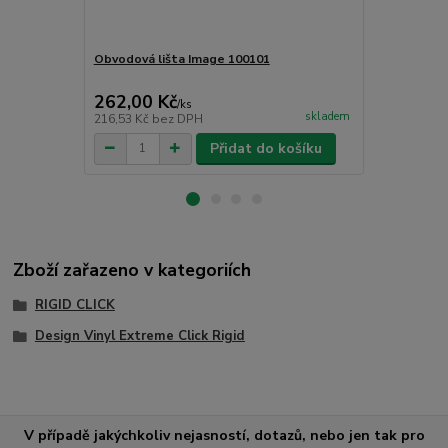
Obvodová lišta Image 100101
Čistící příp
CC - PU čist
262,00 Kč
265,00 K
/
ks
skladem
216,53 Kč
bez DPH
219,01 Kč
be
Přidat do košíku
Zboží zařazeno v kategoriích
RIGID CLICK
Design Vinyl Extreme Click Rigid
V případě jakýchkoliv nejasností, dotazů, nebo jen tak pro