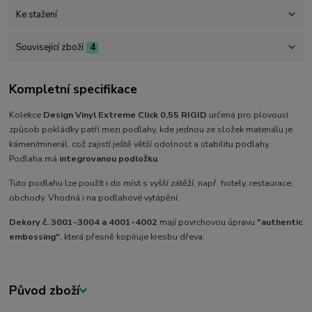
Ke stažení
Související zboží
4
Kompletní specifikace
Kolekce
Design Vinyl Extreme Click 0,55 RIGID
určená pro plovoucí
způsob pokládky patří mezi podlahy, kde jednou ze složek materiálu je
kámen/minerál, což zajistí ještě větší odolnost a stabilitu podlahy.
Podlaha má
integrovanou podložku
.
Tuto podlahu lze použít i do míst s vyšší zátěží, např. hotely, restaurace,
obchody. Vhodná i na podlahové vytápění.
Dekory č. 3001-3004 a 4001-4002
mají povrchovou úpravu
"authentic
embossing"
, která přesně kopíruje kresbu dřeva.
Původ zboží