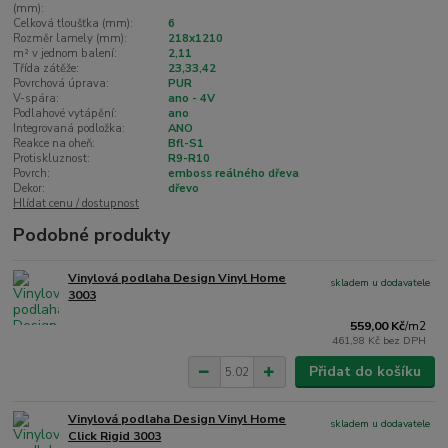
(mm):
Celková tloušťka (mm):
6
Rozměr lamely (mm):
218x1210
m² v jednom balení:
2,11
Třída zátěže:
23,33,42
Povrchová úprava:
PUR
V-spára:
ano - 4V
Podlahové vytápění:
ano
Integrovaná podložka:
ANO
Reakce na oheň:
Bfl-S1
Protiskluznost:
R9-R10
Povrch:
emboss reálného dřeva
Dekor:
dřevo
Hlídat cenu / dostupnost
Podobné produkty
Vinylová podlaha Design Vinyl Home
skladem u dodavatele
3003
559,00 Kč
/
m2
461,98 Kč
bez DPH
Přidat do košíku
Vinylová podlaha Design Vinyl Home
skladem u dodavatele
Click Rigid 3003