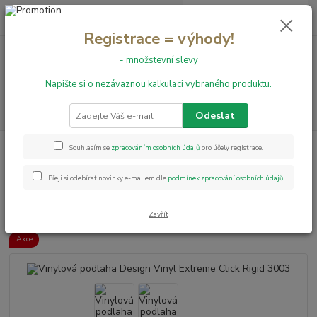
0
ks
+420 731 199 591
za
0,00 Kč
Registrace = výhody!
- množstevní slevy
Menu
Napište si o nezávaznou kalkulaci vybraného produktu.
Hledat
Odeslat
Úvod
Vinylové podlahy
RIGID CLICK
Design Vinyl Extreme Click
Souhlasím se
zpracováním osobních údajů
pro účely registrace.
Rigid
Vinylová podlaha Design Vinyl Extreme Click Rigid 3003
Přeji si odebírat novinky e-mailem dle
podmínek zpracování osobních údajů
.
Vinylová podlaha Design Vinyl
Extreme Click Rigid 3003
Zavřít
Akce