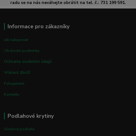
radu se na nás neváhejte obrátit na tel. č.: 731 199 591.
Informace pro zákazníky
Jak nakupovat
Obchodní podmínky
Ochrana osobních údajů
Vrácení zboží
Fotogalerie
Kontakty
Podlahové krytiny
Vinylové podlahy