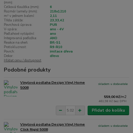
(mm):
Celková tloušťka (mm):
6
Rozměr lamely (mm):
218x1210
m² v jednom balení:
2,11
Třída zátěže:
23,33,42
Povrchová úprava:
PUR
V-spára:
ano - 4V
Podlahové vytápění:
ano
Integrovaná podložka:
ANO
Reakce na oheň:
Bfl-S1
Protiskluznost:
R9-R10
Povrch:
imitace dřeva
Dekor:
dřevo
Hlídat cenu / dostupnost
Podobné produkty
Vinylová podlaha Design Vinyl Home
skladem u dodavatele
5008
559,00 Kč
/
m2
461,98 Kč
bez DPH
Přidat do košíku
Vinylová podlaha Design Vinyl Home
skladem u dodavatele
Click Rigid 5008