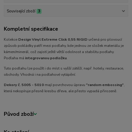
Související zboží
3
Kompletní specifikace
Kolekce
Design Vinyl Extreme Click 0,55 RIGID
určená pro plovoucí
způsob pokládky patří mezi podlahy, kde jednou ze složek materiálu je
kámen/minerál, což zajistí ještě větší odolnost a stabilitu podlahy.
Podlaha má
integrovanou podložku
.
Tuto podlahu lze použít i do míst s vyšší zátěží, např. hotely, restaurace,
obchody. Vhodná i na podlahové vytápění.
Dekory č. 5005 - 5010
mají povrchovou úpravu
"random embossing"
,
která nekopíruje přesně kresbu dřeva, ale přesto vypadá přirozeně.
Původ zboží