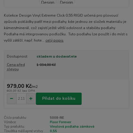
Kolekce Design Vinyl Extreme Click 0,55 RIGID určená pro plovoucí
způsob pokládky patří mezi podlahy, kde jednou ze složek materiálu je
kámen/minerál, což zajistí ještě větší odolnost a stabilitu podlahy.
Podlaha má integrovanou podložku. Tuto podlahu lze použít i do míst s
vyšší zátěží, např. hote...
celý popis
Dostupnost
skladem u dodavatele
Cena před
1 034,00 Kč
slevou
979,00 Kč
/
m2
809,09 Kč
bez DPH
Přidat do košíku
Číslo produktu:
5008-RE
Výrobce:
Floor Forever
Typ produktu:
Vinylová podlaha zámková
Tloušťka nášlapné vrstvy
0,55