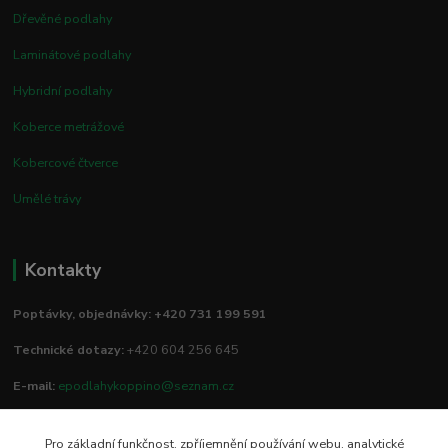
Dřevěné podlahy
Laminátové podlahy
Hybridní podlahy
Koberce metrážové
Kobercové čtverce
Umělé trávy
Kontakty
Poptávky, objednávky: +420 731 199 591
Technické dotazy:
+420 604 256 645
E-mail:
epodlahykoppino@seznam.cz
Pro základní funkčnost, zpříjemnění používání webu, analytické