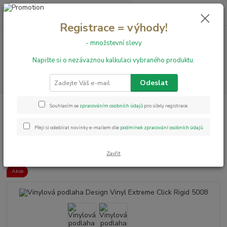
0
ks
+420 731 199 591
za
0,00 Kč
Registrace = výhody!
- množstevní slevy
Menu
Napište si o nezávaznou kalkulaci vybraného produktu.
Hledat
Odeslat
Úvod
Vinylové podlahy
RIGID CLICK
Design Vinyl Extreme Click
Souhlasím se
zpracováním osobních údajů
pro účely registrace.
Rigid
Vinylová podlaha Design Vinyl Extreme Click Rigid 5008
Přeji si odebírat novinky e-mailem dle
podmínek zpracování osobních údajů
.
Vinylová podlaha Design Vinyl
Extreme Click Rigid 5008
Zavřít
Akce