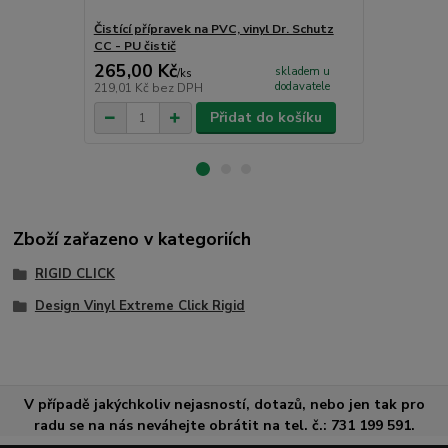
Čistící přípravek na PVC, vinyl Dr. Schutz
Samonivelač
CC - PU čistič
level 25kg
265,00 Kč
588,00 K
skladem u
/
ks
dodavatele
219,01 Kč
bez DPH
485,95 Kč
be
Přidat do košíku
Zboží zařazeno v kategoriích
RIGID CLICK
Design Vinyl Extreme Click Rigid
V případě jakýchkoliv nejasností, dotazů, nebo jen tak pro
radu se na nás neváhejte obrátit na tel. č.: 731 199 591.