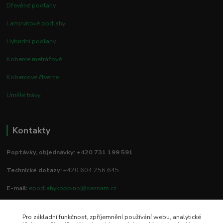
Dřevěné podlahy
Laminátové podlahy
Hybridní podlahy
Koberce metrážové
Kobercové čtverce
Umělé trávy
Kontakty
Poptávky, objednávky: +420 731 199 591
Technické dotazy:
+420 604 256 645
E-mail:
epodlahykoppino@seznam.cz
Pro základní funkčnost, zpříjemnění používání webu, analytické