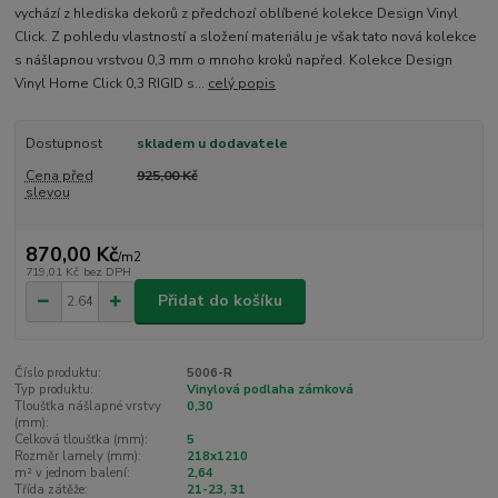
vychází z hlediska dekorů z předchozí oblíbené kolekce Design Vinyl
Click. Z pohledu vlastností a složení materiálu je však tato nová kolekce
s nášlapnou vrstvou 0,3 mm o mnoho kroků napřed. Kolekce Design
Vinyl Home Click 0,3 RIGID s...
celý popis
Dostupnost
skladem u dodavatele
Cena před
925,00 Kč
slevou
870,00 Kč
/
m2
719,01 Kč
bez DPH
Přidat do košíku
Číslo produktu:
5006-R
Typ produktu:
Vinylová podlaha zámková
Tloušťka nášlapné vrstvy
0,30
(mm):
Celková tloušťka (mm):
5
Rozměr lamely (mm):
218x1210
m² v jednom balení:
2,64
Třída zátěže:
21-23, 31