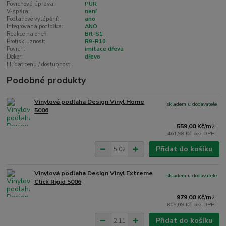
Povrchová úprava:
PUR
V-spára:
není
Podlahové vytápění:
ano
Integrovaná podložka:
ANO
Reakce na oheň:
Bfl-S1
Protiskluznost:
R9-R10
Povrch:
imitace dřeva
Dekor:
dřevo
Hlídat cenu / dostupnost
Podobné produkty
Vinylová podlaha Design Vinyl Home
skladem u dodavatele
5006
559,00 Kč
/
m2
461,98 Kč
bez DPH
Přidat do košíku
Vinylová podlaha Design Vinyl Extreme
skladem u dodavatele
Click Rigid 5006
979,00 Kč
/
m2
809,09 Kč
bez DPH
Přidat do košíku