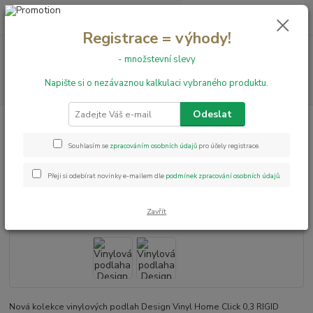
0
ks
+420 731 199 591
za
0,00 Kč
Registrace = výhody!
Menu
- množstevní slevy
Napište si o nezávaznou kalkulaci vybraného produktu.
Hledat
Odeslat
Úvod
Vinylové podlahy
RIGID CLICK
Vinylová podlaha Design Vinyl
Home Click Rigid 5006
Souhlasím se
zpracováním osobních údajů
pro účely registrace.
Vinylová podlaha Design Vinyl
Přeji si odebírat novinky e-mailem dle
podmínek zpracování osobních údajů
.
Home Click Rigid 5006
Zavřít
Nová kolekce vinylových podlah Design Vinyl Home Click 0,3 RIGID