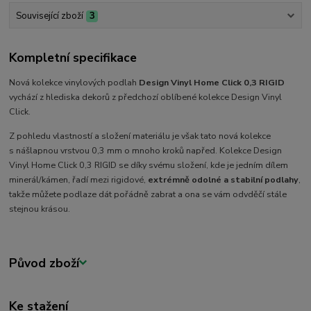
Související zboží
3
Kompletní specifikace
Nová kolekce vinylových podlah
Design Vinyl Home Click 0,3 RIGID
vychází z hlediska dekorů z předchozí oblíbené kolekce Design Vinyl
Click.
Z pohledu vlastností a složení materiálu je však tato nová kolekce
s nášlapnou vrstvou 0,3 mm o mnoho kroků napřed. Kolekce Design
Vinyl Home Click 0,3 RIGID se díky svému složení, kde je jedním dílem
minerál/kámen, řadí mezi rigidové,
extrémně odolné a stabilní podlahy
,
takže můžete podlaze dát pořádně zabrat a ona se vám odvděčí stále
stejnou krásou.
Původ zboží
Ke stažení