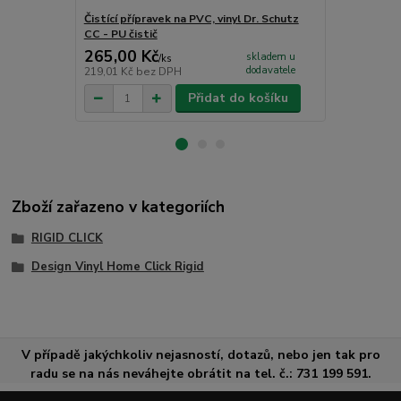
Čistící přípravek na PVC, vinyl Dr. Schutz
Samonivelač
CC - PU čistič
level 25kg
265,00 Kč
588,00 K
skladem u
/
ks
dodavatele
219,01 Kč
bez DPH
485,95 Kč
be
Přidat do košíku
Zboží zařazeno v kategoriích
RIGID CLICK
Design Vinyl Home Click Rigid
V případě jakýchkoliv nejasností, dotazů, nebo jen tak pro
radu se na nás neváhejte obrátit na tel. č.: 731 199 591.