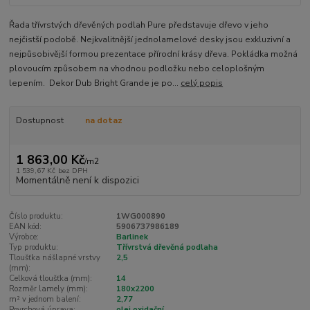
Řada třívrstvých dřevěných podlah Pure představuje dřevo v jeho
nejčistší podobě. Nejkvalitnější jednolamelové desky jsou exkluzivní a
nejpůsobivější formou prezentace přírodní krásy dřeva. Pokládka možná
plovoucím způsobem na vhodnou podložku nebo celoplošným
lepením. Dekor Dub Bright Grande je po...
celý popis
Dostupnost
na dotaz
1 863,00 Kč
/
m2
1 539,67 Kč
bez DPH
Momentálně není k dispozici
Číslo produktu:
1WG000890
EAN kód:
5906737986189
Výrobce:
Barlinek
Typ produktu:
Třívrstvá dřevěná podlaha
Tloušťka nášlapné vrstvy
2,5
(mm):
Celková tloušťka (mm):
14
Rozměr lamely (mm):
180x2200
m² v jednom balení:
2,77
Povrchová úprava:
olej oxidační