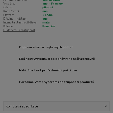
V-spára:
ano - 4V mikro
Odstín:
přírodní
Kartáčování:
ano
Provedení:
1 prkno
Dřevina - nášlap:
dub
Intenzita vlastností dřeva:
malá
Kolekce:
Pure Line
Hlídat cenu / dostupnost
Doprava zdarma u vybraných podlah
Možnost vyzvednutí objednávky na naší vzorkovně
Nabízíme také profesionální pokládku
Poradíme Vám s výběrem i dostupností produktů
Kompletní specifikace