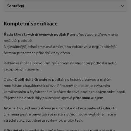
Ke stažení
Kompletní specifikace
Řada třívrstvých dřevěných podlah Pure
představuje dřevo v jeho
nejčistší podobě.
Nejkvalitnější jednolamelové desky jsou exkluzivní a nejpůsobivější
formou prezentace přírodní krásy dřeva.
Pokládka možná plovoucím způsobem na vhodnou podložku nebo
celoplošným lepením.
Dekor
Dub
Bright Grande
je podlaha s krásnou barvou a malým
množstvím charakteristik dřeva. Přirozený charakter je zvýrazněn
kartáčováním a čtyřstranná mikrofáze dodává podlaze dojem subtilnosti.
Příjemná na dotek díky povrchové úpravě
přírodním olejem
.
Intenzita vlastností dřeva je u tohoto dekoru malá-střední
- to
znamená pestré barvy, zdravé malé a střední suky, vyplněné malé a
střední suky, vyplněné praskliny, okraj bílý, lesk.
Přírodní olej
proniká do pórů dřeva, impregnuje jej proti vlhkosti a