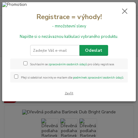
0
ks
+420 731 199 591
za
0,00 Kč
Registrace = výhody!
- množstevní slevy
Menu
Napište si o nezávaznou kalkulaci vybraného produktu.
Hledat
Odeslat
Úvod
Dřevěné podlahy
Dřevěná podlaha Barlinek Dub Bright Grande
Souhlasím se
zpracováním osobních údajů
pro účely registrace.
Dřevěná podlaha Barlinek Dub
Přeji si odebírat novinky e-mailem dle
podmínek zpracování osobních údajů
.
Bright Grande
Zavřít
Akce