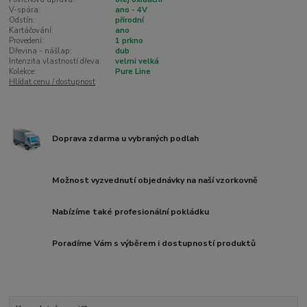
V-spára:
ano - 4V
Odstín:
přírodní
Kartáčování:
ano
Provedení:
1 prkno
Dřevina - nášlap:
dub
Intenzita vlastností dřeva:
velmi velká
Kolekce:
Pure Line
Hlídat cenu / dostupnost
Doprava zdarma u vybraných podlah
Možnost vyzvednutí objednávky na naší vzorkovně
Nabízíme také profesionální pokládku
Poradíme Vám s výběrem i dostupností produktů