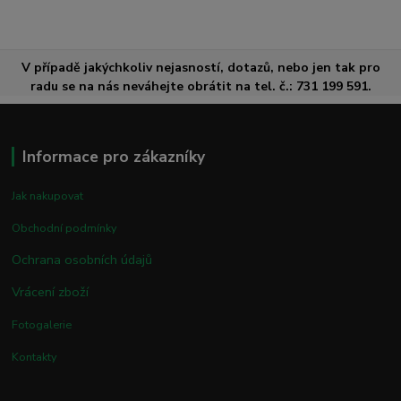
V případě jakýchkoliv nejasností, dotazů, nebo jen tak pro
radu se na nás neváhejte obrátit na tel. č.: 731 199 591.
Informace pro zákazníky
Jak nakupovat
Obchodní podmínky
Ochrana osobních údajů
Vrácení zboží
Fotogalerie
Kontakty