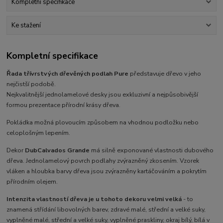
Kompletní specifikace
Ke stažení
Kompletní specifikace
Řada třívrstvých dřevěných podlah Pure
představuje dřevo v jeho
nejčistší podobě.
Nejkvalitnější jednolamelové desky jsou exkluzivní a nejpůsobivější
formou prezentace přírodní krásy dřeva.
Pokládka možná plovoucím způsobem na vhodnou podložku nebo
celoplošným lepením.
Dekor
Dub
Calvados Grande
má silně exponované vlastnosti dubového
dřeva. Jednolamelový povrch podlahy zvýrazněný zkosením. Vzorek
vláken a hloubka barvy dřeva jsou zvýrazněny kartáčováním a pokrytím
přírodním olejem.
Intenzita vlastností dřeva je u tohoto dekoru velmi velká
- to
znamená střídání libovolných barev, zdravé malé, střední a velké suky,
vyplněné malé, střední a velké suky, vyplněné praskliny, okraj bílý, bílá v