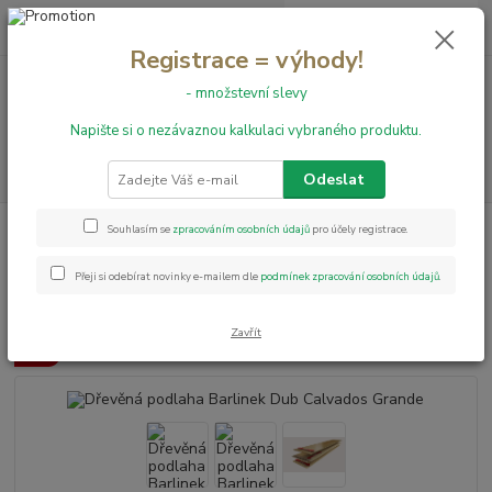
0
ks
+420 731 199 591
za
0,00 Kč
Registrace = výhody!
- množstevní slevy
Menu
Napište si o nezávaznou kalkulaci vybraného produktu.
Hledat
Odeslat
Úvod
Dřevěné podlahy
Dřevěná podlaha Barlinek Dub Calvados Grande
Souhlasím se
zpracováním osobních údajů
pro účely registrace.
Dřevěná podlaha Barlinek Dub
Přeji si odebírat novinky e-mailem dle
podmínek zpracování osobních údajů
.
Calvados Grande
Zavřít
Akce