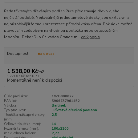
Řada třívrstvých dřevěných podlah Pure představuje dřevo v jeho
nejčistší podobě. Nejkvalitnější jednolamelové desky jsou exkluzivní a
nejpůsobivější formou prezentace přírodní krásy dřeva. Pokládka možná
plovoucím způsobem na vhodnou podložku nebo celoplošným
lepením. Dekor Dub Calvados Grande m...
celý popis
Dostupnost
na dotaz
1 538,00 Kč
/
m2
1 271,07 Kč
bez DPH
Momentálně není k dispozici
Číslo produktu:
1WG000622
EAN kód:
5906737961452
Výrobce:
Barlinek
Typ produktu:
Třívrstvá dřevěná podlaha
Tloušťka nášlapné vrstvy
2,5
(mm):
Celková tloušťka (mm):
14
Rozměr lamely (mm):
180x2200
m² v jednom balení:
2,77
Povrchová úprava:
olej oxidační