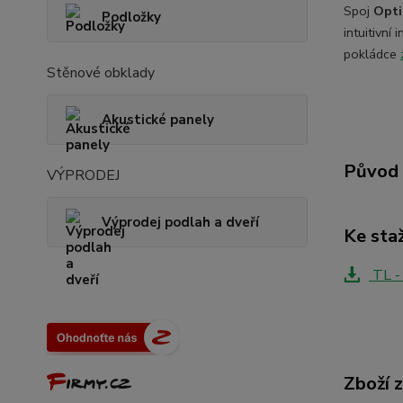
Spoj
Opti
Podložky
intuitivní
pokládce
Stěnové obklady
Akustické panely
Původ 
VÝPRODEJ
Výprodej podlah a dveří
Ke sta
TL -
Zboží 