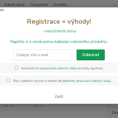
Vrácení zboží
Fotogalerie
Kontakty
Nevíte
Registrace = výhody!
Hledat
+420
- množstevní slevy
Napište si o nezávaznou kalkulaci vybraného produktu.
řevěné podlahy
Dřevěná podlaha Barlinek Dub Toffee Herringbone 13
ěná podlaha Barlinek Dub Toff
Odeslat
Souhlasím se
zpracováním osobních údajů
pro účely registrace.
Řada t
klasick
Přeji si odebírat novinky e-mailem dle
podmínek zpracování osobních údajů
.
zaměřu
nadčas
interié
Zavřít
Dos