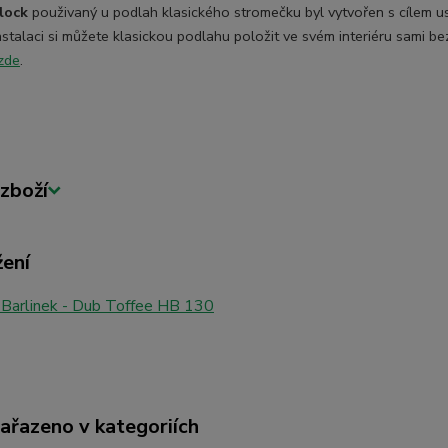
lock
použivaný u podlah klasického stromečku byl vytvořen s cílem 
 instalaci si můžete klasickou podlahu položit ve svém interiéru sami be
zde
.
zboží
žení
 Barlinek - Dub Toffee HB 130
zařazeno v kategoriích