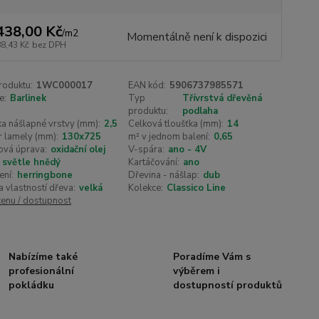
438,00 Kč
/
m2
Momentálně není k dispozici
88,43 Kč
bez DPH
roduktu:
1WC000017
EAN kód:
5906737985571
e:
Barlinek
Typ
Třívrstvá dřevěná
produktu:
podlaha
a nášlapné vrstvy (mm):
2,5
Celková tloušťka (mm):
14
 lamely (mm):
130x725
m² v jednom balení:
0,65
ová úprava:
oxidační olej
V-spára:
ano - 4V
světle hnědý
Kartáčování:
ano
ení:
herringbone
Dřevina - nášlap:
dub
ta vlastností dřeva:
velká
Kolekce:
Classico Line
cenu / dostupnost
Nabízíme také
Poradíme Vám s
profesionální
výběrem i
pokládku
dostupností produktů