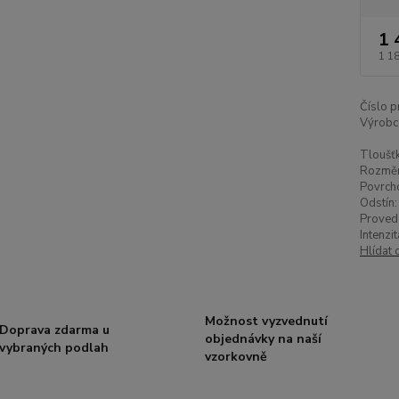
1 
1 1
Číslo p
Výrobc
Tloušťk
Rozměr
Povrch
Odstín:
Proved
Intenzi
Hlídat 
Možnost vyzvednutí
Doprava zdarma u
objednávky na naší
vybraných podlah
vzorkovně