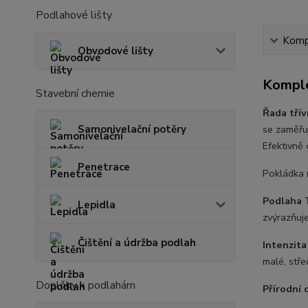
Podlahové lišty
Kompl
Obvodové lišty
Komple
Stavební chemie
Řada třív
Samonivelační potěry
se zaměřu
Efektivně
Penetrace
Pokládka 
Podlaha 
Lepidla
zvýrazňuje
Čištění a údržba podlah
Intenzita
malé, stře
Doplňky k podlahám
Přírodní 