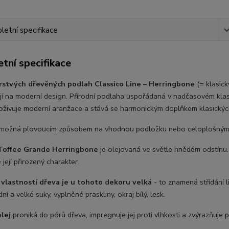
etní specifikace
tní specifikace
rstvých dřevěných podlah Classico Line – Herringbone
(= klasick
jí na moderní design. Přírodní podlaha uspořádaná v nadčasovém klasi
 oživuje moderní aranžace a stává se harmonickým doplňkem klasickýc
možná plovoucím způsobem na vhodnou podložku nebo celoplošným
Toffee Grande Herringbone
je olejovaná ve světle hnědém odstínu.
 její přirozený charakter.
 vlastností dřeva je u tohoto dekoru velká
- to znamená střídání l
dní a velké suky, vyplněné praskliny, okraj bílý, lesk.
olej
proniká do pórů dřeva, impregnuje jej proti vlhkosti a zvýrazňuje 