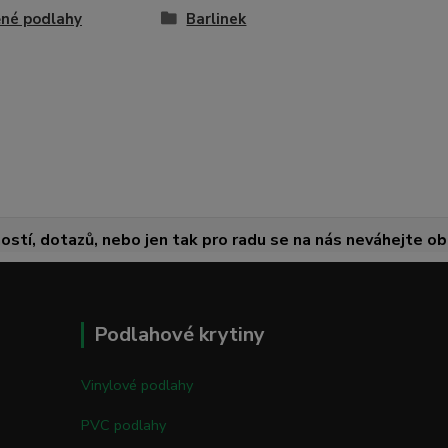
né podlahy
Barlinek
ostí, dotazů, nebo jen tak pro radu se na nás neváhejte obr
Podlahové krytiny
Vinylové podlahy
PVC podlahy