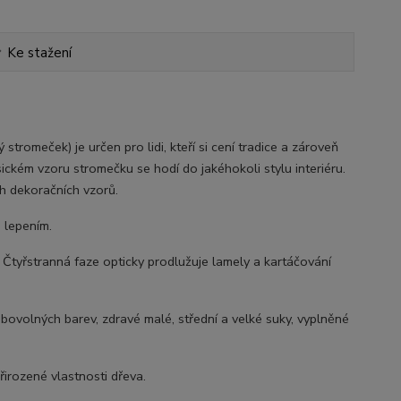
Ke stažení
ý stromeček) je určen pro lidi, kteří si cení tradice a zároveň
ckém vzoru stromečku se hodí do jakéhokoli stylu interiéru.
h dekoračních vzorů.
 lepením.
 Čtyřstranná faze opticky prodlužuje lamely a kartáčování
ibovolných barev, zdravé malé, střední a velké suky, vyplněné
přirozené vlastnosti dřeva.