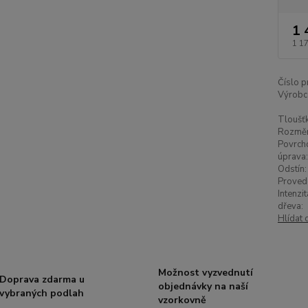
1 
1 1
Číslo p
Výrobc
Tloušťk
Rozměr
Povrch
úprava:
Odstín:
Proved
Intenzit
dřeva:
Hlídat 
Možnost vyzvednutí
Doprava zdarma u
objednávky na naší
vybraných podlah
vzorkovně