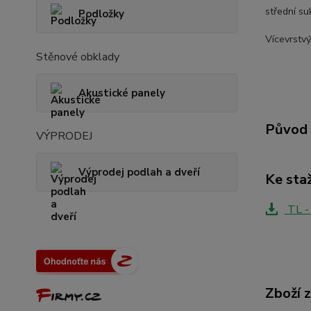
střední suk
Podložky
Vícevrstv
Stěnové obklady
Akustické panely
Původ 
VÝPRODEJ
Výprodej podlah a dveří
Ke sta
TL - 
Zboží 