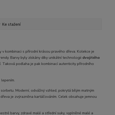
Ke stažení
 v kombinaci s přírodní krásou pravého dřeva. Kolekce je
rendy. Barvy byly získány díky unikátní technologii
dvojitého
. Taková podlaha je pak kombinací autenticity přírodního
 lepením.
 sorbetu. Moderní, odvážný vzhled, pokrytá bílým matným
ra dřeva je zvýrazněna kartáčováním. Celek obsahuje jemnou
estré barvy, zdravé malé a střední suky, vyplněné malé a