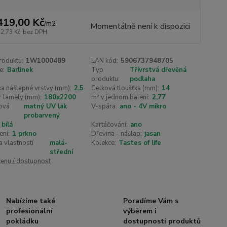
419,00 Kč
/
m2
Momentálně není k dispozici
72,73 Kč
bez DPH
roduktu:
1W1000489
EAN kód:
5906737948705
e:
Barlinek
Typ
Třívrstvá dřevěná
produktu:
podlaha
a nášlapné vrstvy (mm):
2,5
Celková tloušťka (mm):
14
 lamely (mm):
180x2200
m² v jednom balení:
2,77
ová
matný UV lak
V-spára:
ano - 4V mikro
probarvený
bílá
Kartáčování:
ano
ení:
1 prkno
Dřevina - nášlap:
jasan
a vlastností
malá-
Kolekce:
Tastes of life
střední
cenu / dostupnost
Nabízíme také
Poradíme Vám s
profesionální
výběrem i
pokládku
dostupností produktů