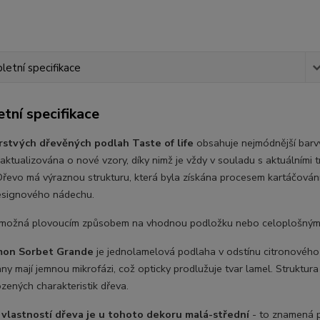
etní specifikace
tní specifikace
rstvých dřevěných podlah Taste of life
obsahuje nejmódnější barvy
aktualizována o nové vzory, díky nimž je vždy v souladu s aktuálními t
 Dřevo má výraznou strukturu, která byla získána procesem kartáčování
esignového nádechu.
možná plovoucím způsobem na vhodnou podložku nebo celoplošným
mon Sorbet Grande
je jednolamelová podlaha v odstínu citronového
ny mají jemnou mikrofázi, což opticky prodlužuje tvar lamel. Struktu
ozených charakteristik dřeva.
 vlastností dřeva je u tohoto dekoru malá-střední
- to znamená p