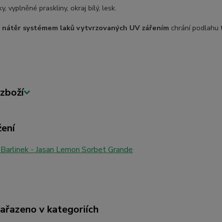
y, vyplněné praskliny, okraj bílý, lesk.
ý
nátěr systémem laků vytvrzovaných UV zářením
chrání podlahu t
zboží
žení
Barlinek - Jasan Lemon Sorbet Grande
zařazeno v kategoriích