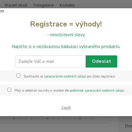
Vrácení zboží
Fotogalerie
Kontakty
Nevíte
Registrace = výhody!
Hledat
+420
- množstevní slevy
Napište si o nezávaznou kalkulaci vybraného produktu.
řevěné podlahy
Dřevěná podlaha Barlinek Jasan Lemon Sorbet Grande
ěná podlaha Barlinek Jasan Le
Odeslat
Souhlasím se
zpracováním osobních údajů
pro účely registrace.
Řada t
nejmód
Přeji si odebírat novinky e-mailem dle
podmínek zpracování osobních údajů
.
Kolekc
souladu
techno
Zavřít
Dos