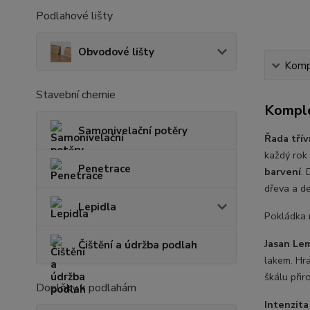
Podlahové lišty
Obvodové lišty
Kompl
Stavební chemie
Komple
Samonivelační potěry
Řada třív
každý rok 
Penetrace
barvení
.
dřeva a d
Lepidla
Pokládka 
Jasan Le
Čištění a údržba podlah
lakem. Hra
škálu přir
Doplňky k podlahám
Intenzita