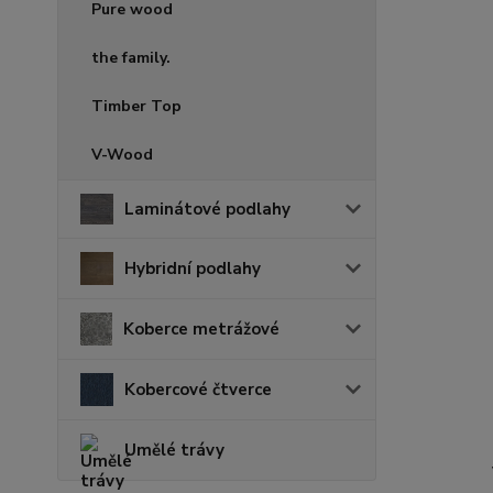
Pure wood
the family.
Timber Top
V-Wood
Laminátové podlahy
Hybridní podlahy
Koberce metrážové
Kobercové čtverce
Umělé trávy