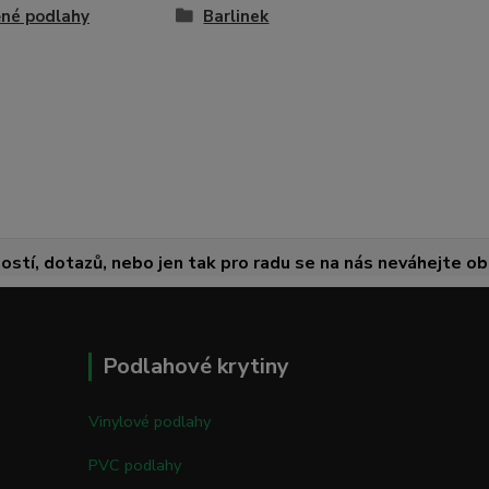
né podlahy
Barlinek
ostí, dotazů, nebo jen tak pro radu se na nás neváhejte obr
Podlahové krytiny
Vinylové podlahy
PVC podlahy