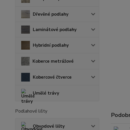
Dřevěné podlahy
Laminátové podlahy
Hybridní podlahy
Koberce metrážové
Kobercové čtverce
Umělé trávy
Podlahové lišty
Podobn
Obvodové lišty