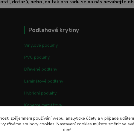
ostí, dotazů, nebo jen tak pro radu se na nás neváhejte obr
Podlahové krytiny
Vinylové podlahy
PVC podlahy
Dřevěné podlahy
Laminátové podlahy
Hybridní podlahy
Koberce metrážové
Kobercové čtverce
nost, zpříjemnění používání webu, analytické účely a v případě udělen
my využíváme soubory cookies. Nastavení cookies můžete změnit ve své
Umělé trávy
den!