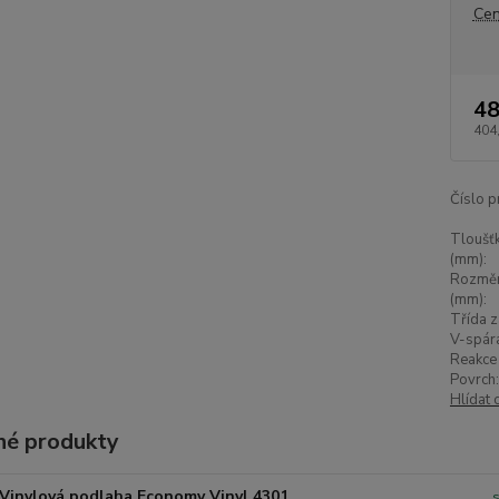
Cen
48
404
Číslo p
Tloušťk
(mm):
Rozměr
(mm):
Třída z
V-spár
Reakce 
Povrch:
Hlídat 
é produkty
Vinylová podlaha Economy Vinyl 4301