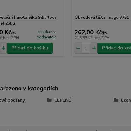
elační hmota Sika Sikafloor
Obvodová lišta Image 3751
vel 25kg
0 Kč
262,00 Kč
skladem u
/
ks
/
ks
dodavatele
Kč
bez DPH
216,53 Kč
bez DPH
Přidat do košíku
Přidat do ko
zařazeno v kategoriích
ové podlahy
LEPENÉ
Econ