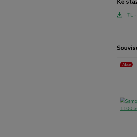
Ke sta
TL -
Souvise
Akce