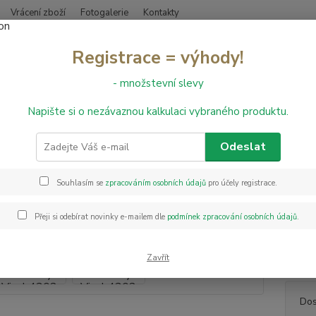
Vrácení zboží
Fotogalerie
Kontakty
Nevíte
Registrace = výhody!
Hledat
+420
- množstevní slevy
Napište si o nezávaznou kalkulaci vybraného produktu.
inylové podlahy
Vinylová podlaha Economy Vinyl 4302
lová podlaha Economy Vinyl 43
Odeslat
Souhlasím se
zpracováním osobních údajů
pro účely registrace.
Za mál
vinylo
Přeji si odebírat novinky e-mailem dle
podmínek zpracování osobních údajů
.
s lame
Registe
dřevěn
Zavřít
Dos