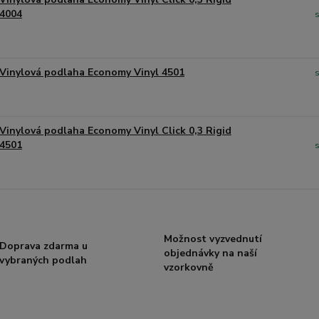
4004
Vinylová podlaha Economy Vinyl 4501
Vinylová podlaha Economy Vinyl Click 0,3 Rigid
4501
Možnost vyzvednutí
Doprava zdarma u
objednávky na naší
vybraných podlah
vzorkovně