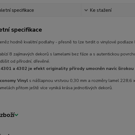
etní specifikace
Ke stažení
tní specifikace
něz hodně kvalitní podlahy - přesně to lze tvrdit o vinylové podlaze
abízí 8 zajímavých dekorů s lamelami bez fáze a s autentickou povr
dlišit od přírodní, dřevěné.
4301 a 4302 je efekt originality přírody umocněn navíc širokou
conomy Vinyl
s nášlapnou vrstvou 0,30 mm a rozměry lamel 228,6 x
amelách přitom ještě více vyniká krása jednotlivých dekorů.
zboží