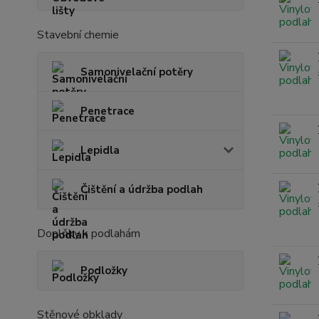
Stavební chemie
Samonivelační potěry
Penetrace
Lepidla
Čištění a údržba podlah
Doplňky k podlahám
Podložky
Stěnové obklady