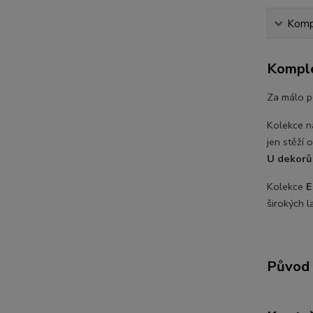
Kompl
Komple
Za málo pe
Kolekce n
jen stěží o
U dekorů 
Kolekce
E
širokých l
Původ 