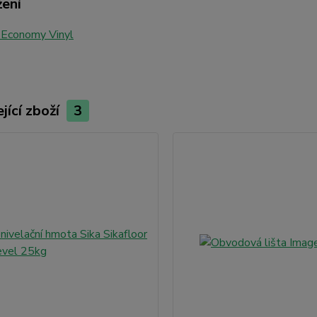
žení
 Economy Vinyl
jící zboží
3