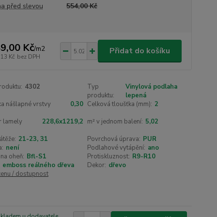
a před slevou
554,00 Kč
9,00 Kč
/
m2
Přidat do košíku
,13 Kč
bez DPH
roduktu:
4302
Typ
Vinylová podlaha
produktu:
lepená
a nášlapné vrstvy
0,30
Celková tloušťka (mm):
2
 lamely
228,6x1219,2
m² v jednom balení:
5,02
átěže:
21-23, 31
Povrchová úprava:
PUR
a:
není
Podlahové vytápění:
ano
na oheň:
Bfl-S1
Protiskluznost:
R9-R10
emboss reálného dřeva
Dekor:
dřevo
cenu / dostupnost
skladem u dodavatele