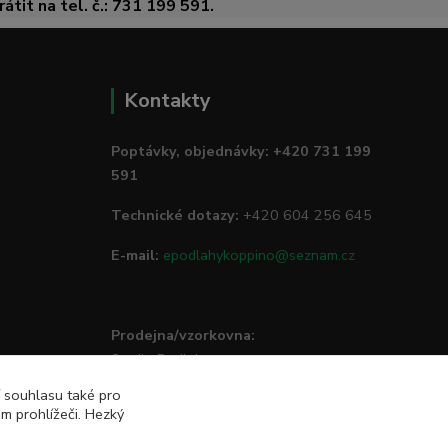
átit na tel. č.: 731 199 591.
Kontakty
Poptávky, objednávky: +420 731 199
591
Technické dotazy:
+420 604 256 645
E-mail:
epodlahykoppino@seznam.cz
Prodejna/vzorkovna:
Studio Podlah
Mírové náměstí 16/15
í souhlasu také pro
74801 Hlučín
m prohlížeči. Hezký