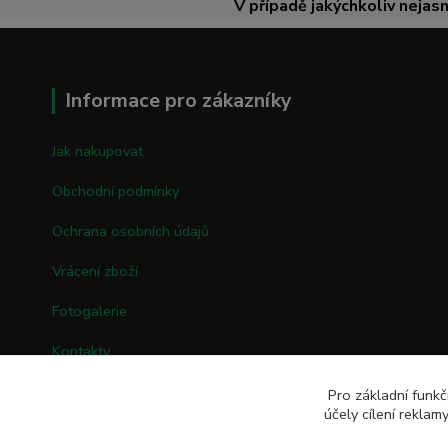
V případě jakýchkoliv nejasn
Informace pro zákazníky
Jak nakupovat
Obchodní podmínky
Ochrana osobních údajů
Vrácení zboží
Fotogalerie
Kontakty
Pro základní funkč
účely cílení rekla