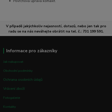
Povrchová úprava komaxit.
V případě jakýchkoliv nejasností, dotazů, nebo jen tak pro
radu se na nás neváhejte obrátit na tel. č.: 731 199 591.
Informace pro zákazníky
Jak nakupovat
Obchodní podmínky
Ochrana osobních údajů
Vrácení zboží
Fotogalerie
Kontakty