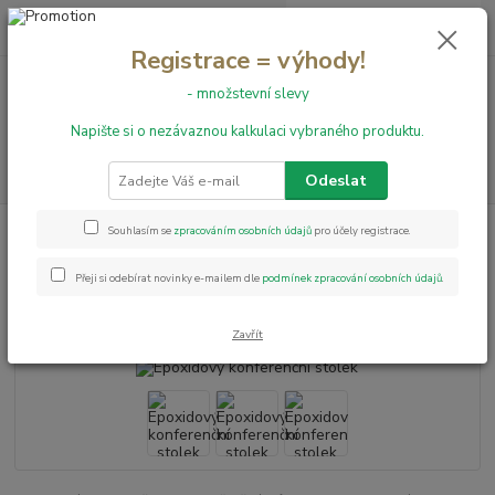
0
ks
+420 731 199 591
za
0,00 Kč
Registrace = výhody!
- množstevní slevy
Menu
Napište si o nezávaznou kalkulaci vybraného produktu.
Hledat
Odeslat
Úvod
Epoxidový konferenční stolek
Souhlasím se
zpracováním osobních údajů
pro účely registrace.
Epoxidový konferenční stolek
Přeji si odebírat novinky e-mailem dle
podmínek zpracování osobních údajů
.
Novinka
Zavřít