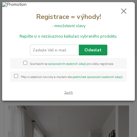
0
ks
+420 731 199 591
za
0,00 Kč
Registrace = výhody!
- množstevní slevy
Menu
Napište si o nezávaznou kalkulaci vybraného produktu.
Hledat
Odeslat
Úvod
Vinylové podlahy
LEPENÉ
Vinylová podlaha Design Vinyl
Souhlasím se
zpracováním osobních údajů
pro účely registrace.
Home 5010
Přeji si odebírat novinky e-mailem dle
podmínek zpracování osobních údajů
.
Vinylová podlaha Design Vinyl
Home 5010
Zavřít