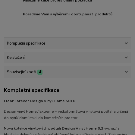
Nabízíme také profesionální pokládku
Poradíme Vám s výběrem i dostupností produktů
Kompletní specifikace
Ke stažení
Související zboží
4
Kompletní specifikace
Floor Forever Design Vinyl Home 5010
Design vinyl Home / Extreme = velkoformátová vinylová podlaha určená
do bytů/ domů tak i do komerčních prostor.
Nová kolekce
vinylových podlah Design Vinyl Home 0,3
vychází z
hlediska dekorů z předchozí oblíbené kolekce Design Vinyl. Zachována