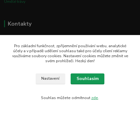
Umělé trávy
Kontakty
Poptávky, objednávky: +420 731 199 591
Pro základní funkčnost, zpříjemnění používání webu, analytické
Technické dotazy:
+420 604 256 645
účely a v případě udělení souhlasu také pro účely cílení reklamy
využíváme soubory cookies. Nastavení cookies můžete změnit ve
E-mail:
epodlahykoppino@seznam.cz
svém prohlížeči. Hezký den!
Souhlasím
Nastavení
Prodejna/vzorkovna:
Studio Podlah
Mírové náměstí 16/15
Souhlas můžete odmítnout
zde
.
74801 Hlučín
Vytvořeno na
Eshop-rychle.cz