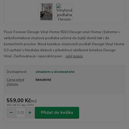
Floor Forever Design Vinyl Home 5010 Design vinyl Home / Extreme =
velkoformátová vinylová podlaha určená do bytů/ domů tak i do
komerčních prostor. Nová kolekce vinylových podlah Design Vinyl Home
0,3 vychází z hlediska dekorů z předchozí oblíbené kolekce Design
Vinyl. Zachována je i speciální povr...
celý popis
Dostupnost
skladem u dodavatele
Cena před
564,00 Kč
slevou
559,00 Kč
/
m2
461,98 Kč
bez DPH
Přidat do košíku