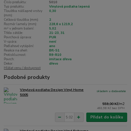
Číslo produktu:
5010
Typ produktu:
Vinylová podlaha lepená
Tloušťka nášlapné vrstvy
0,30
(mm):
Celková tloušťka (mm):
2
Rozměr lamely (mm):
228,6 x 1219,2
m² v jednom balení:
5,02
Třída zátěže:
21-23, 31
Povrchová úprava:
PUR
V-spára:
není
Podlahové vytápění:
ano
Reakce na oheň:
Bfl-S1
Protiskluznost:
R9-R10
Povrch:
imitace dřeva
Dekor:
dřevo
Hlídat cenu / dostupnost
Podobné produkty
Vinylová podlaha Design Vinyl Home
skladem u dodavatele
5005
559,00 Kč
/
m2
461,98 Kč
bez DPH
Přidat do košíku