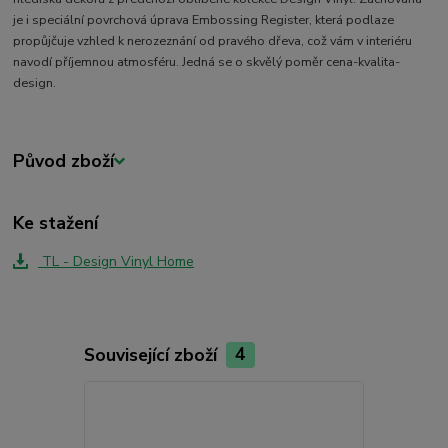
je i speciální povrchová úprava Embossing Register, která podlaze
propůjčuje vzhled k nerozeznání od pravého dřeva, což vám v interiéru
navodí příjemnou atmosféru. Jedná se o skvělý poměr cena-kvalita-
design.
Původ zboží
Ke stažení
TL - Design Vinyl Home
Související zboží
4
TOP produkt
Akce