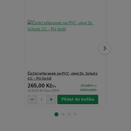
Čistící přípravek na PVC, vinyl Dr. Schutz
Multi-penet
CC - PU čistič
kg
265,00 Kč
3 199,00
skladem u
/
ks
dodavatele
219,01 Kč
bez DPH
2 643,80 Kč
Přidat do košíku