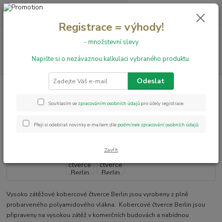
0
ks
+420 731 199 591
za
0,00 Kč
Registrace = výhody!
Menu
- množstevní slevy
Napište si o nezávaznou kalkulaci vybraného produktu.
Hledat
Odeslat
Úvod
Kobercové čtverce
Kobercové čtverce Berlin 310
Kobercové čtverce Berlin 310
Souhlasím se
zpracováním osobních údajů
pro účely registrace.
Přeji si odebírat novinky e-mailem dle
podmínek zpracování osobních údajů
.
Zavřít
Vysoko zátěžové kobercové čtverce Berlin jsou vyrobeny z plně
probarveného polyamidového vlákna. Kobercové čtverce Berlin jsou
připraveny na vysokou zátěž v komerčních budovách a nabídnou