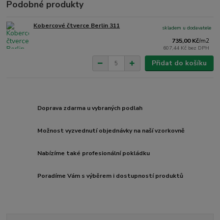
Podobné produkty
Kobercové čtverce Berlin 311
skladem u dodavatele
735,00 Kč
/
m2
607,44 Kč
bez DPH
Přidat do košíku
Doprava zdarma u vybraných podlah
Možnost vyzvednutí objednávky na naší vzorkovně
Nabízíme také profesionální pokládku
Poradíme Vám s výběrem i dostupností produktů