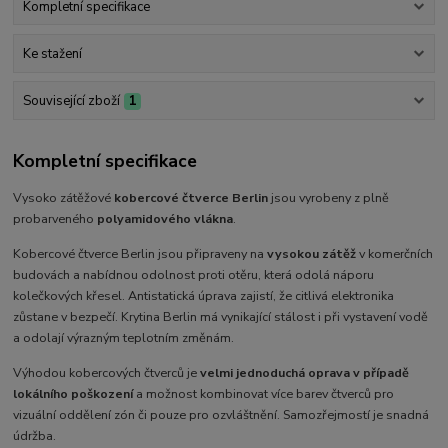
Kompletní specifikace
Ke stažení
Související zboží
1
Kompletní specifikace
Vysoko zátěžové
kobercové čtverce Berlin
jsou vyrobeny z plně
probarveného
polyamidového vlákna
.
Kobercové čtverce Berlin jsou připraveny na
vysokou zátěž
v komerčních
budovách a nabídnou odolnost proti otěru, která odolá náporu
kolečkových křesel. Antistatická úprava zajistí, že citlivá elektronika
zůstane v bezpečí. Krytina Berlin má vynikající stálost i při vystavení vodě
a odolají výrazným teplotním změnám.
Výhodou kobercových čtverců je
velmi jednoduchá oprava v případě
lokálního poškození
a možnost kombinovat více barev čtverců pro
vizuální oddělení zón či pouze pro ozvláštnění. Samozřejmostí je snadná
údržba.