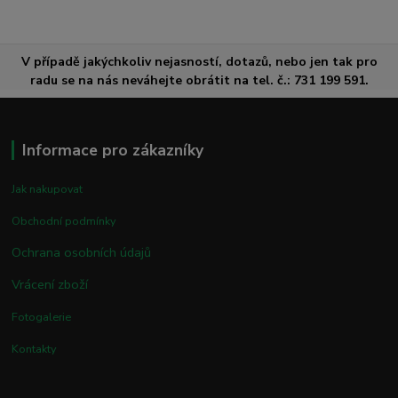
V případě jakýchkoliv nejasností, dotazů, nebo jen tak pro
radu se na nás neváhejte obrátit na tel. č.: 731 199 591.
Informace pro zákazníky
Jak nakupovat
Obchodní podmínky
Ochrana osobních údajů
Vrácení zboží
Fotogalerie
Kontakty