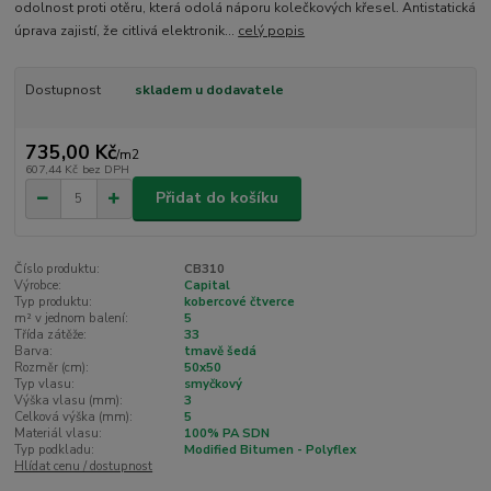
odolnost proti otěru, která odolá náporu kolečkových křesel. Antistatická
úprava zajistí, že citlivá elektronik...
celý popis
Dostupnost
skladem u dodavatele
735,00 Kč
/
m2
607,44 Kč
bez DPH
Přidat do košíku
Číslo produktu:
CB310
Výrobce:
Capital
Typ produktu:
kobercové čtverce
m² v jednom balení:
5
Třída zátěže:
33
Barva:
tmavě šedá
Rozměr (cm):
50x50
Typ vlasu:
smyčkový
Výška vlasu (mm):
3
Celková výška (mm):
5
Materiál vlasu:
100% PA SDN
Typ podkladu:
Modified Bitumen - Polyflex
Hlídat cenu / dostupnost