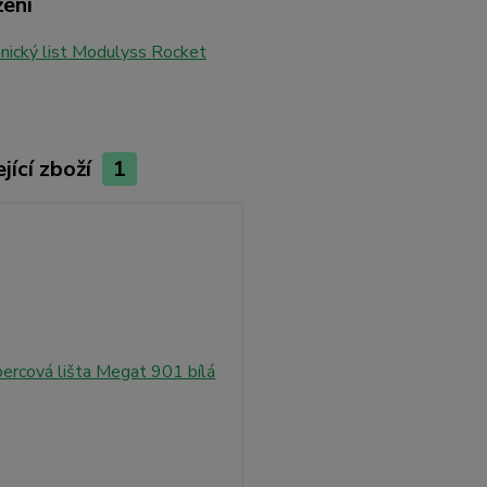
žení
ický list Modulyss Rocket
jící zboží
1