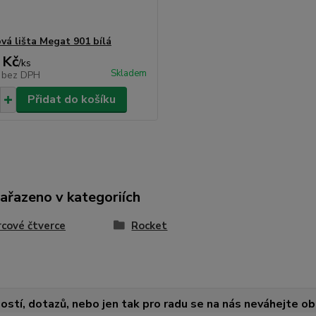
vá lišta Megat 901 bílá
 Kč
/
ks
Skladem
č
bez DPH
Přidat do košíku
zařazeno v kategoriích
cové čtverce
Rocket
ostí, dotazů, nebo jen tak pro radu se na nás neváhejte obr