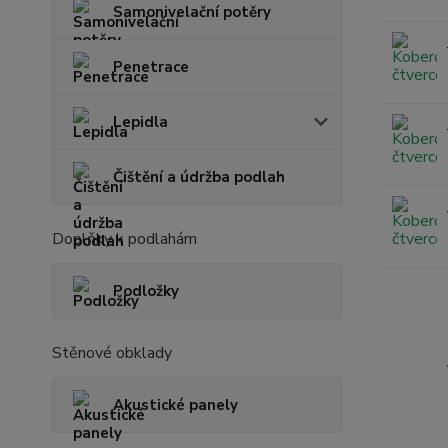
Samonivelační potěry
Penetrace
Lepidla
Čištění a údržba podlah
Doplňky k podlahám
Podložky
Stěnové obklady
Akustické panely