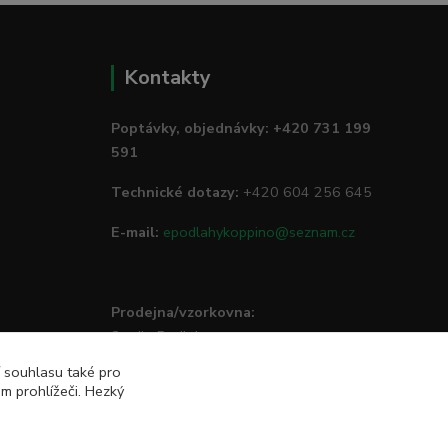
Kontakty
Poptávky, objednávky: +420 731 199
591
Technické dotazy:
+420 604 256 645
E-mail:
epodlahykoppino@seznam.cz
Prodejna/vzorkovna:
Studio Podlah
Mírové náměstí 16/15
í souhlasu také pro
74801 Hlučín
m prohlížeči. Hezký