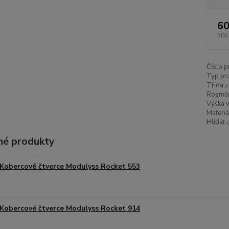
60
502
Číslo p
Typ pr
Třída z
Rozměr
Výška v
Materiá
Hlídat 
é produkty
Kobercové čtverce Modulyss Rocket 553
Kobercové čtverce Modulyss Rocket 914