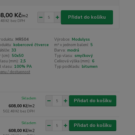
8,00 Kč
/
m2
Přidat do košíku
,48 Kč
bez DPH
roduktu:
MR504
Výrobce:
Modulyss
oduktu:
kobercové čtverce
m² v jednom balení:
5
átěže:
33
Barva:
modrá
 (cm):
50x50
Typ vlasu:
smyčkový
lasu (mm):
2,5
Celková výška (mm):
6
l vlasu:
100% PA
Typ podkladu:
bitumen
cenu / dostupnost
Skladem
Přidat do košíku
608,00 Kč
/
m2
502,48 Kč
bez DPH
Skladem
Přidat do košíku
608,00 Kč
/
m2