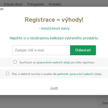
Vrácení zboží
Fotogalerie
Kontakty
Nevíte
Registrace = výhody!
Hledat
+420
- množstevní slevy
Napište si o nezávaznou kalkulaci vybraného produktu.
obercové čtverce
Rocket
Kobercové čtverce Modulyss Rocket 504
rcové čtverce Modulyss Rocket
Odeslat
Souhlasím se
zpracováním osobních údajů
pro účely registrace.
Kobere
na trh
Přeji si odebírat novinky e-mailem dle
podmínek zpracování osobních údajů
.
všechn
techni
Výhodo
Zavřít
Dos