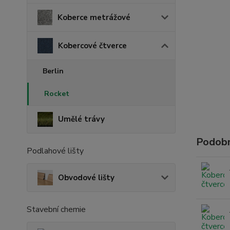
Koberce metrážové
Kobercové čtverce
Berlin
Rocket
Umělé trávy
Podobn
Podlahové lišty
Obvodové lišty
Stavební chemie