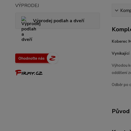
VÝPRODEJ
Kompl
Výprodej podlah a dveří
Komple
Koberec 
Vynikající
Výhodou ko
oddělení z
Odběr po ce
Původ 