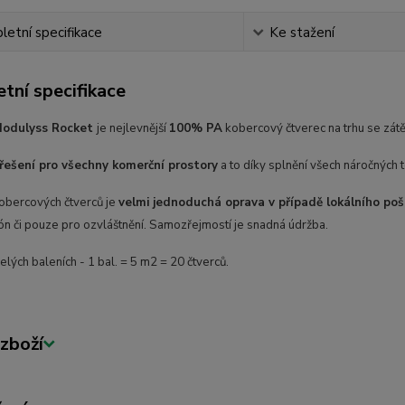
etní specifikace
Ke stažení
tní specifikace
Modulyss Rocket
je nejlevnější
100% PA
kobercový čtverec na trhu se zát
 řešení pro všechny komerční prostory
a to díky splnění všech náročných 
bercových čtverců je
velmi jednoduchá oprava v případě lokálního po
ón či pouze pro ozvláštnění. Samozřejmostí je snadná údržba.
lých baleních - 1 bal. = 5 m2 = 20 čtverců.
zboží