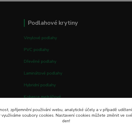
Podlahové krytiny
Vinylové podlahy
PVC podlahy
Dřevěné podlahy
Laminátové podlahy
Hybridní podlahy
Koberce metrážové
Kobercové čtverce
nost, zpříjemnění používání webu, analytické účely a v případě udělen
my využíváme soubory cookies. Nastavení cookies můžete změnit ve své
Umělé trávy
den!