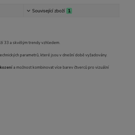
Související zboží
1
ěží 33 a skvělým trendy vzhledem.
technických parametrů, které jsou v dnešní době vyžadovány.
škození
a možnost kombinovat více barev čtverců pro vizuální