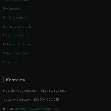
PVC podlahy
Dřevěné podlahy
Laminátové podlahy
Hybridní podlahy
Koberce metrážové
Kobercové čtverce
Umělé trávy
Kontakty
Poptávky, objednávky: +420 731 199 591
Technické dotazy:
+420 604 256 645
E-mail:
epodlahykoppino@seznam.cz