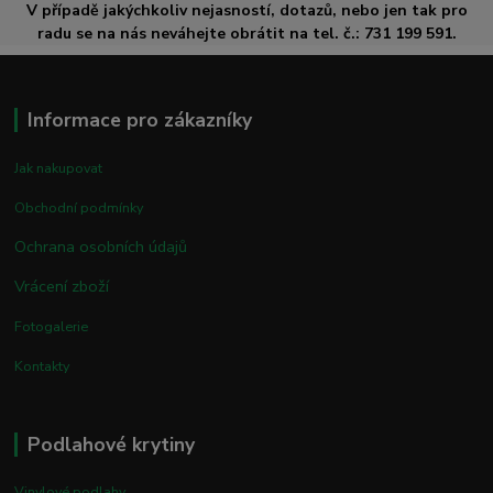
V případě jakýchkoliv nejasností, dotazů, nebo jen tak pro
radu se na nás neváhejte obrátit na tel. č.: 731 199 591.
Informace pro zákazníky
Jak nakupovat
Obchodní podmínky
Ochrana osobních údajů
Vrácení zboží
Fotogalerie
Kontakty
Podlahové krytiny
Vinylové podlahy