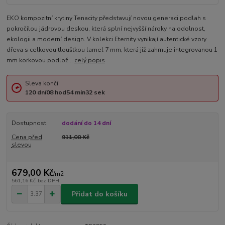
EKO kompozitní krytiny Tenacity představují novou generaci podlah s
pokročilou jádrovou deskou, která splní nejvyšší nároky na odolnost,
ekologii a moderní design. V kolekci Eternity vynikají autentické vzory
dřeva s celkovou tloušťkou lamel 7 mm, která již zahrnuje integrovanou 1
mm korkovou podlož...
celý popis
Sleva končí:
120
dní
08
hod
54
min
31
sek
Dostupnost
dodání do 14 dní
Cena před
911,00 Kč
slevou
679,00 Kč
/
m2
561,16 Kč
bez DPH
Přidat do košíku