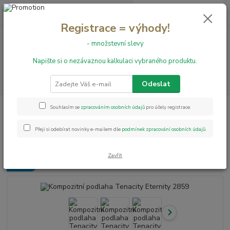
0
ks
+420 731 199 591
za
0,00 Kč
Registrace = výhody!
- množstevní slevy
Menu
Napište si o nezávaznou kalkulaci vybraného produktu.
Hledat
Odeslat
Úvod
Hybridní podlahy
Kompozitní podlaha Tenacity Eternity 2859
Souhlasím se
zpracováním osobních údajů
pro účely registrace.
Kompozitní podlaha Tenacity
Přeji si odebírat novinky e-mailem dle
podmínek zpracování osobních údajů
.
Eternity 2859
Zavřít
Novinka