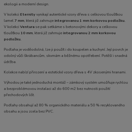
ekologii a moderní design.
V kolekci
Eternity
vynikají autentické vzory dřeva s celkovou tloušťkou
lamel
7 mm
, která již zahrnuje
integrovanou 1 mm korkovou podložku.
V kolekci
Ventura
se pak setkáme s betonovými dekory a celkovou
tloušťkou
10 mm
, která již zahrnuje
integrovanou 2 mm korkovou
podložku.
Podlaha je voděodolná, lze ji použít i do koupelen a kuchyní. Její povrch je
odolný vůči škrábancům, skvrnám a běžnému opotřebení. Potěší i snadná
údržba.
Kolekce nabízí přirození a estetické vzory dřeva s 4V zkosenými hranami.
Výhodou je také jednoduchá montáž – zámkový systém umožňuje rychlou
a bezproblémovou instalaci až do 600 m2 bez nutnosti použití
přechodových lišt.
Podlahy obsahují až 80 % organického materiálu a 50 % recyklovaného
obsahu a jsou zcela bez PVC.