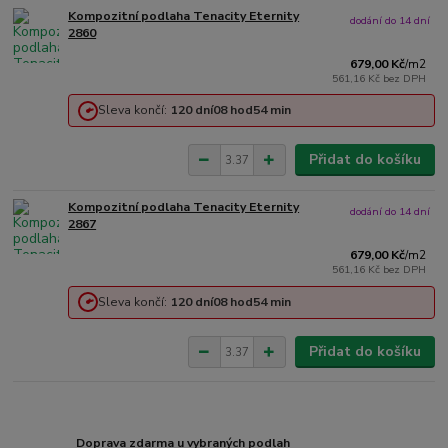
Kompozitní podlaha Tenacity Eternity
dodání do 14 dní
2860
679,00 Kč
/
m2
561,16 Kč
bez DPH
Sleva končí:
120
dní
08
hod
54
min
Přidat do košíku
Kompozitní podlaha Tenacity Eternity
dodání do 14 dní
2867
679,00 Kč
/
m2
561,16 Kč
bez DPH
Sleva končí:
120
dní
08
hod
54
min
Přidat do košíku
Doprava zdarma u vybraných podlah