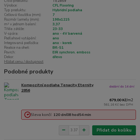
Číslo produktu:
TE2859
Výrobce:
CFL Flooring
Typ produktu:
Hybridní podlaha
Celková tloušťka (mm):
7
Rozměr lamely (mm):
198x1215
m² v jednom balení:
3,37
Třída zátěže:
23-33
V-spára:
ano - 4V barvená
Podlahové vytápění:
ano
Integrovaná podložka:
ano - korek
Reakce na oheň:
Bfl-S1
Povrch:
EIR synchron. emboss
Dekor:
dřevo
Hlídat cenu / dostupnost
Podobné produkty
Kompozitní podlaha Tenacity Eternity
dodání do 14 dní
2856
679,00 Kč
/
m2
561,16 Kč
bez DPH
Sleva končí:
120
dní
08
hod
54
min
Přidat do košíku