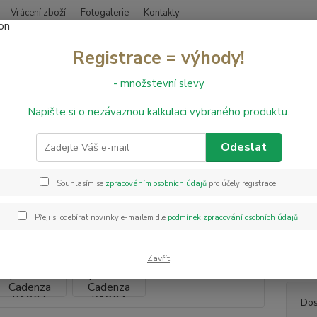
Vrácení zboží
Fotogalerie
Kontakty
Nevíte
Registrace = výhody!
Hledat
+420
- množstevní slevy
Napište si o nezávaznou kalkulaci vybraného produktu.
aminátové podlahy
Laminátová podlaha Cadenza K1804 Allegro Light 
nátová podlaha Cadenza K1804 
Odeslat
Souhlasím se
zpracováním osobních údajů
pro účely registrace.
Kolekc
dřevěn
Přeji si odebírat novinky e-mailem dle
podmínek zpracování osobních údajů
.
(4V fá
vás po
jedno
Zavřít
Dos