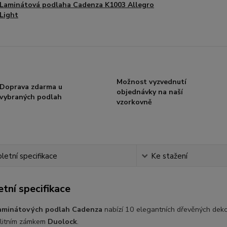
Laminátová podlaha Cadenza K1003 Allegro
Light
Možnost vyzvednutí
Doprava zdarma u
objednávky na naší
vybraných podlah
vzorkovně
etní specifikace
Ke stažení
tní specifikace
aminátových podlah Cadenza
nabízí
10 elegantních dřevěných dek
valitním zámkem
Duolock
.