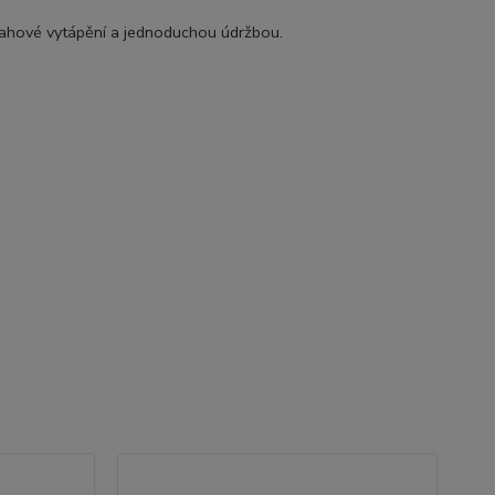
dlahové vytápění a jednoduchou údržbou.
Ak