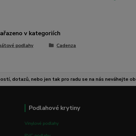
zařazeno v kategoriích
nátové podlahy
Cadenza
ostí, dotazů, nebo jen tak pro radu se na nás neváhejte obr
Podlahové krytiny
Vinylové podlahy
PVC podlahy