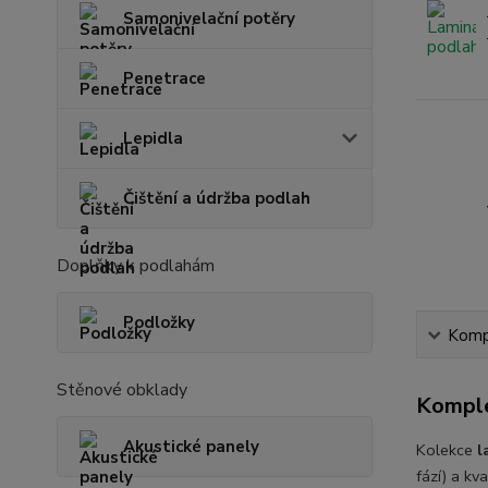
Samonivelační potěry
Penetrace
Lepidla
Čištění a údržba podlah
Doplňky k podlahám
Podložky
Kompl
Stěnové obklady
Komple
Akustické panely
Kolekce
l
fází) a k