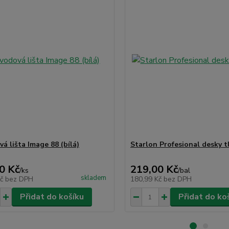
á lišta Image 88 (bílá)
Starlon Profesional desky t
0 Kč
219,00 Kč
/
ks
/
bal
skladem
Kč
bez DPH
180,99 Kč
bez DPH
Přidat do košíku
Přidat do ko