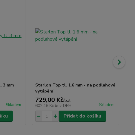
l. 3 mm
Starlon Top tl. 1,6 mm - na podlahové
Ma
vytápění
729,00 Kč
19
/
bal
Skladem
Skladem
602,48 Kč
bez DPH
16
šíku
Přidat do košíku