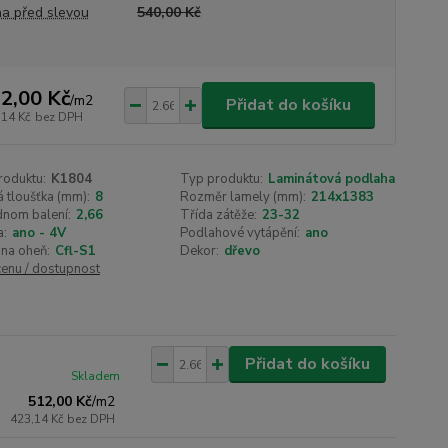
a před slevou
540,00 Kč
2,00 Kč
/
m2
Přidat do košíku
,14 Kč
bez DPH
roduktu:
K1804
Typ produktu:
Laminátová podlaha
 tloušťka (mm):
8
Rozměr lamely (mm):
214x1383
dnom balení:
2,66
Třída zátěže:
23-32
a:
ano - 4V
Podlahové vytápění:
ano
na oheň:
Cfl-S1
Dekor:
dřevo
cenu / dostupnost
Přidat do košíku
Skladem
512,00 Kč
/
m2
423,14 Kč
bez DPH