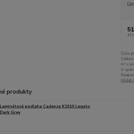
Cen
51
423
Číslo p
Celková
m² v je
V-spár
Reakce 
Hlídat 
é produkty
Laminátová podlaha Cadenza K1910 Legato
Dark Grey