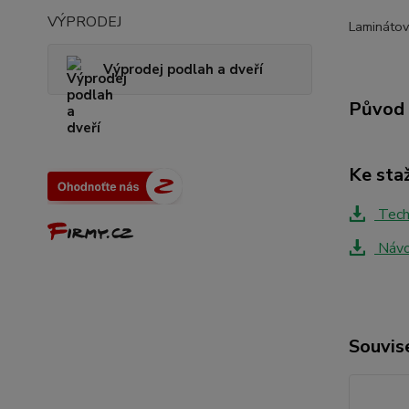
VÝPRODEJ
Laminátov
Výprodej podlah a dveří
Původ 
Ke sta
Techn
Návo
Souvise