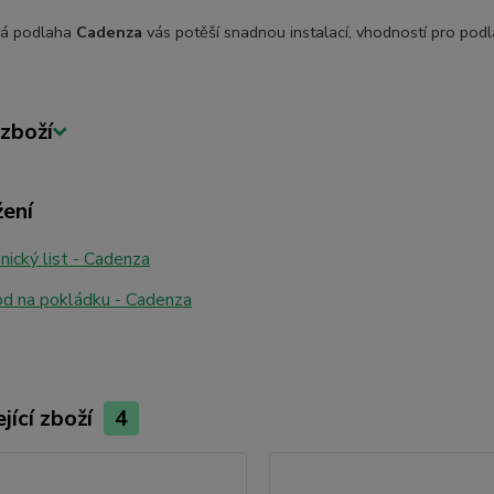
á podlaha
Cadenza
vás potěší snadnou instalací, vhodností pro po
zboží
žení
ický list - Cadenza
d na pokládku - Cadenza
jící zboží
4