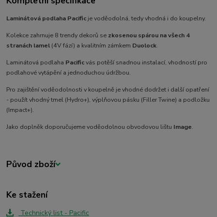
Kompletní specifikace
Laminátová podlaha Pacific
je voděodolná, tedy vhodná i do koupelny.
Kolekce zahrnuje 8 trendy dekorů se
zkosenou spárou na všech 4
stranách lamel
(4V fází) a kvalitním zámkem
Duolock
.
Laminátová podlaha
Pacific
vás potěší snadnou instalací, vhodností pro
podlahové vytápění a jednoduchou údržbou.
Pro zajištění voděodolnosti v koupelně je vhodné dodržet i další opatření
- použít vhodný tmel (Hydro+), výplňovou pásku (Filler Twine) a podložku
(Impact+).
Jako doplněk doporučujeme voděodolnou obvodovou lištu
Image
.
Původ zboží
Ke stažení
Technický list - Pacific