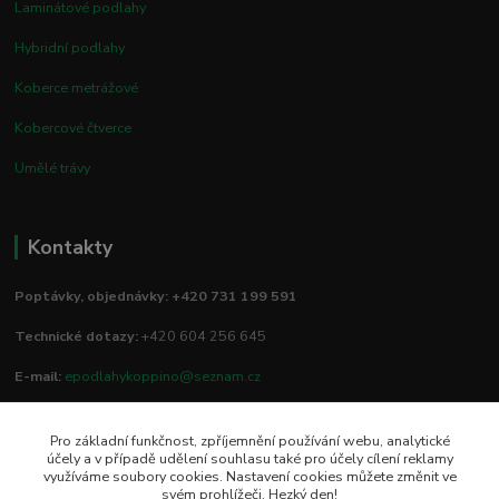
Laminátové podlahy
Hybridní podlahy
Koberce metrážové
Kobercové čtverce
Umělé trávy
Kontakty
Poptávky, objednávky: +420 731 199 591
Technické dotazy:
+420 604 256 645
E-mail:
epodlahykoppino@seznam.cz
Pro základní funkčnost, zpříjemnění používání webu, analytické
Prodejna/vzorkovna:
účely a v případě udělení souhlasu také pro účely cílení reklamy
využíváme soubory cookies. Nastavení cookies můžete změnit ve
Studio Podlah
svém prohlížeči. Hezký den!