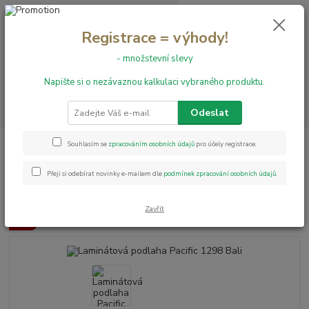
0
ks
+420 731 199 591
za
0,00 Kč
Registrace = výhody!
- množstevní slevy
Menu
Napište si o nezávaznou kalkulaci vybraného produktu.
Hledat
Odeslat
Úvod
Laminátové podlahy
Laminátová podlaha Pacific 1298 Bali
Souhlasím se
zpracováním osobních údajů
pro účely registrace.
Laminátová podlaha Pacific 1298
Přeji si odebírat novinky e-mailem dle
podmínek zpracování osobních údajů
.
Bali
Zavřít
Akce