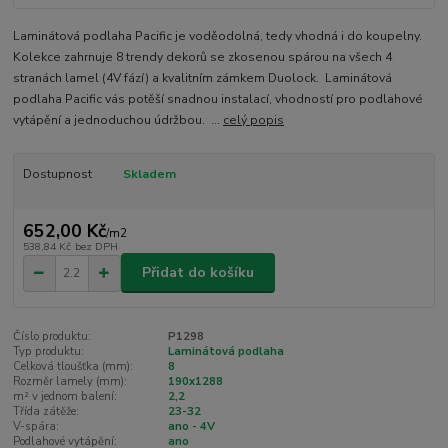
Laminátová podlaha Pacific je voděodolná, tedy vhodná i do koupelny.
Kolekce zahrnuje 8 trendy dekorů se zkosenou spárou na všech 4
stranách lamel (4V fází) a kvalitním zámkem Duolock. Laminátová
podlaha Pacific vás potěší snadnou instalací, vhodností pro podlahové
vytápění a jednoduchou údržbou. ...
celý popis
Dostupnost
Skladem
652,00 Kč
/
m2
538,84 Kč
bez DPH
Přidat do košíku
Číslo produktu:
P1298
Typ produktu:
Laminátová podlaha
Celková tloušťka (mm):
8
Rozměr lamely (mm):
190x1288
m² v jednom balení:
2,2
Třída zátěže:
23-32
V-spára:
ano - 4V
Podlahové vytápění:
ano