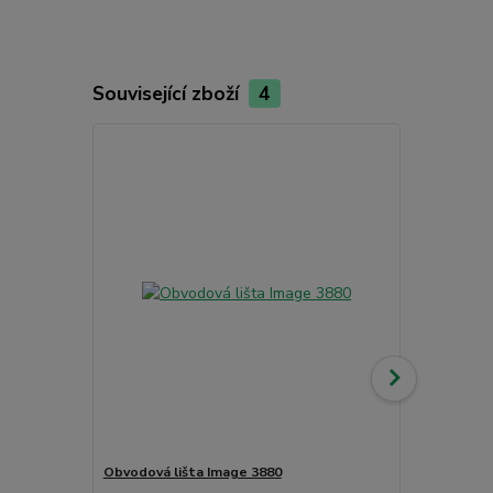
Související zboží
4
Obvodová lišta Image 3880
Starlon Prof