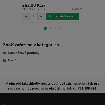
262,00 Kč
219,00 K
/
ks
skladem
216,53 Kč
bez DPH
180,99 Kč
be
Přidat do košíku
Zboží zařazeno v kategoriích
Laminátové podlahy
Pacific
V případě jakýchkoliv nejasností, dotazů, nebo jen tak pro
radu se na nás neváhejte obrátit na tel. č.: 731 199 591.