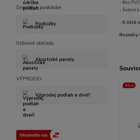
- Bez PVC
Doplňky k podlahám
- Šetrné k
- K liště
Podložky
Rozměry 
Stěnové obklady
Akustické panely
Souvise
VÝPRODEJ
Akce
Výprodej podlah a dveří