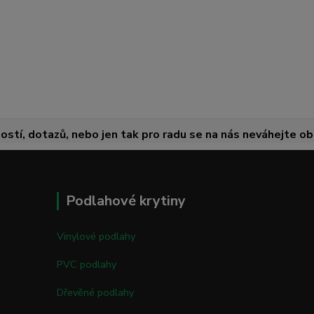
ostí, dotazů, nebo jen tak pro radu se na nás neváhejte obr
Podlahové krytiny
Vinylové podlahy
PVC podlahy
Dřevěné podlahy