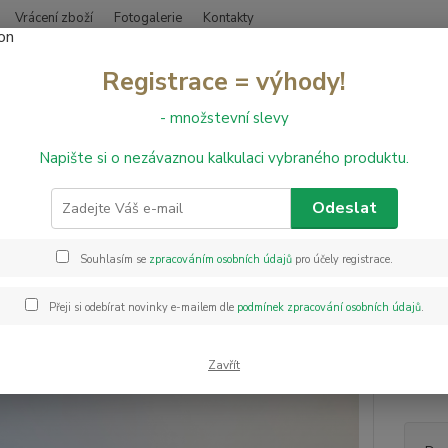
Vrácení zboží
Fotogalerie
Kontakty
Nevíte
Registrace = výhody!
Hledat
+420
- množstevní slevy
Napište si o nezávaznou kalkulaci vybraného produktu.
bvodové lišty
Obvodová lišta CUBU Flex Life 60 - 3865
dová lišta CUBU Flex Life 60 -
Odeslat
Souhlasím se
zpracováním osobních údajů
pro účely registrace.
Cubu D
všechn
Přeji si odebírat novinky e-mailem dle
podmínek zpracování osobních údajů
.
bezchl
měkkým
měkkýc
Zavřít
popis