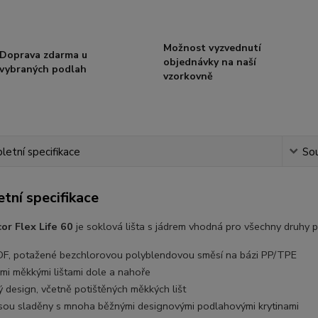
Možnost vyzvednutí
Doprava zdarma u
objednávky na naší
vybraných podlah
vzorkovně
etní specifikace
Sou
tní specifikace
or Flex Life 60
je soklová lišta s jádrem vhodná pro všechny druhy p
DF, potažené bezchlorovou polyblendovou směsí na bázi PP/TPE
ými měkkými lištami dole a nahoře
 design, včetně potištěných měkkých lišt
jsou sladěny s mnoha běžnými designovými podlahovými krytinami