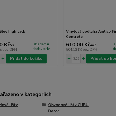
lue high tack
Vinylová podlaha Amtico Fir
Concrete
0 Kč
610,00 Kč
skladem u
s
/
ks
/
m2
dodavatele
d
Kč
bez DPH
504,13 Kč
bez DPH
Přidat do košíku
Přidat do ko
zařazeno v kategoriích
ové lišty
Obvodové lišty CUBU
Decor