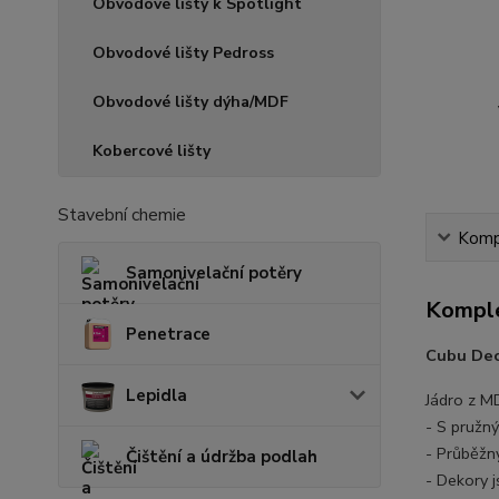
Obvodové lišty k Spotlight
Obvodové lišty Pedross
Obvodové lišty dýha/MDF
Kobercové lišty
Stavební chemie
Kompl
Samonivelační potěry
Komple
Penetrace
Cubu Dec
Lepidla
Jádro z M
- S pružn
- Průběžný
Čištění a údržba podlah
- Dekory 