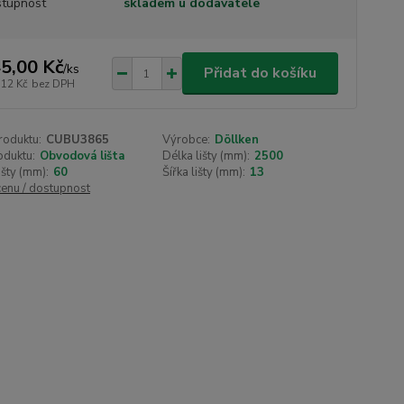
tupnost
skladem u dodavatele
5,00 Kč
/
ks
Přidat do košíku
,12 Kč
bez DPH
roduktu:
CUBU3865
Výrobce:
Döllken
oduktu:
Obvodová lišta
Délka lišty (mm):
2500
išty (mm):
60
Šířka lišty (mm):
13
cenu / dostupnost