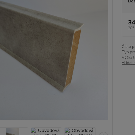
Dos
34
285
Číslo p
Typ pr
Výška l
Hlídat 