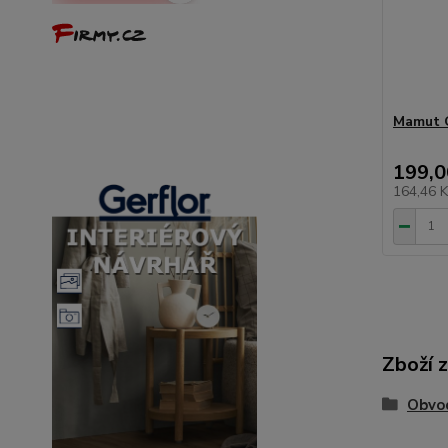
Mamut G
199,0
164,46 
Zboží 
Obvod