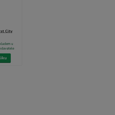
st City
kladem u
odavatele
šíku