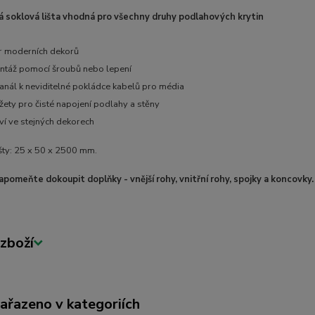
soklová lišta vhodná pro všechny druhy podlahových krytin
r moderních dekorů
táž pomocí šroubů nebo lepení
anál k neviditelné pokládce kabelů pro média
ety pro čisté napojení podlahy a stěny
ví ve stejných dekorech
šty: 25 x 50 x 2500 mm.
zapomeňte dokoupit doplňky - vnější rohy, vnitřní rohy, spojky a koncovky
zboží
zařazeno v kategoriích