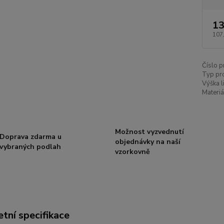
13
107
Číslo p
Typ pr
Výška l
Materiá
Možnost vyzvednutí
Doprava zdarma u
objednávky na naší
vybraných podlah
vzorkovně
tní specifikace