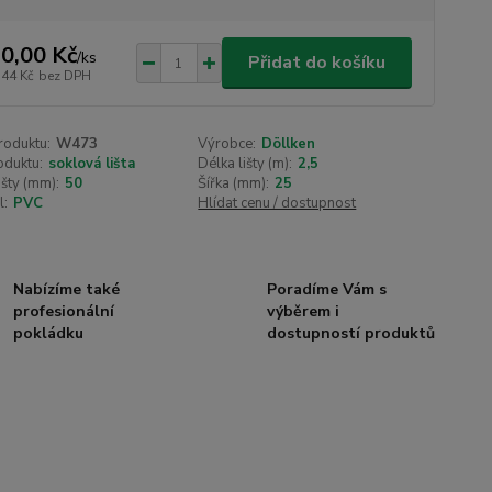
0,00 Kč
/
ks
Přidat do košíku
,44 Kč
bez DPH
roduktu:
W473
Výrobce:
Döllken
oduktu:
soklová lišta
Délka lišty (m):
2,5
išty (mm):
50
Šířka (mm):
25
l:
PVC
Hlídat cenu / dostupnost
Nabízíme také
Poradíme Vám s
profesionální
výběrem i
pokládku
dostupností produktů