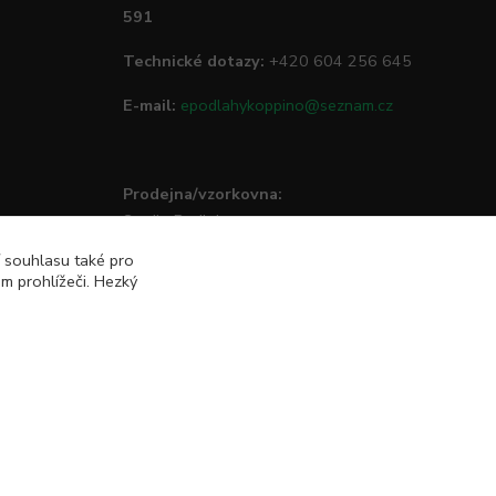
591
Technické dotazy:
+420 604 256 645
E-mail:
epodlahykoppino@seznam.cz
Prodejna/vzorkovna:
Studio Podlah
Mírové náměstí 16/15
í souhlasu také pro
74801 Hlučín
m prohlížeči. Hezký
Vytvořeno na
Eshop-rychle.cz