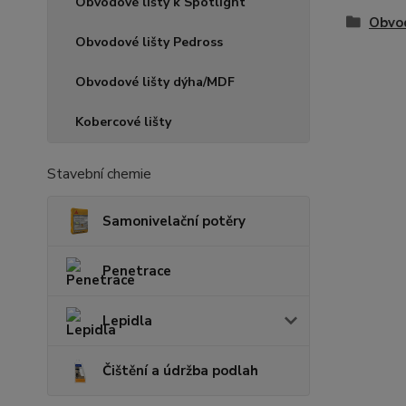
Obvodové lišty k Spotlight
Obvod
Obvodové lišty Pedross
Obvodové lišty dýha/MDF
Kobercové lišty
Stavební chemie
Samonivelační potěry
Penetrace
Lepidla
Čištění a údržba podlah