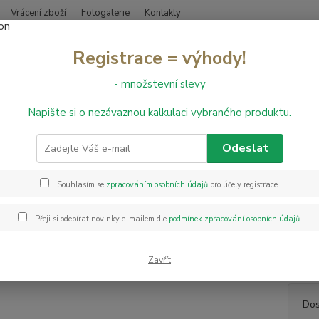
Vrácení zboží
Fotogalerie
Kontakty
Nevíte
Registrace = výhody!
Hledat
+420
- množstevní slevy
Napište si o nezávaznou kalkulaci vybraného produktu.
bvodové lišty
Obvodová lišta Döllken SLK 50 - W473
dová lišta Döllken SLK 50 - W
Odeslat
Souhlasím se
zpracováním osobních údajů
pro účely registrace.
Systém
krytin
Přeji si odebírat novinky e-mailem dle
podmínek zpracování osobních údajů
.
nebo l
médiaM
ve ste
Zavřít
Dos