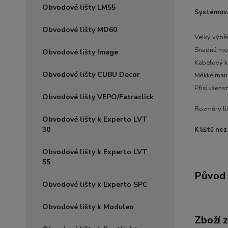
Obvodové lišty LM55
Systémová 
Obvodové lišty MD60
Velký výbě
Snadná mon
Obvodové lišty Image
Kabelový k
Obvodové lišty CUBU Decor
Měkké manž
Příslušenst
Obvodové lišty VEPO/Fatraclick
Rozměry li
Obvodové lišty k Experto LVT
30
K liště ne
Obvodové lišty k Experto LVT
55
Původ 
Obvodové lišty k Experto SPC
Obvodové lišty k Moduleo
Zboží 