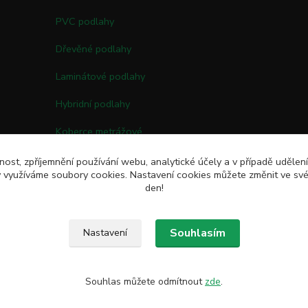
PVC podlahy
Dřevěné podlahy
Laminátové podlahy
Hybridní podlahy
Koberce metrážové
Kobercové čtverce
nost, zpříjemnění používání webu, analytické účely a v případě udělen
my využíváme soubory cookies. Nastavení cookies můžete změnit ve své
Umělé trávy
den!
Souhlasím
Nastavení
Souhlas můžete odmítnout
zde
.