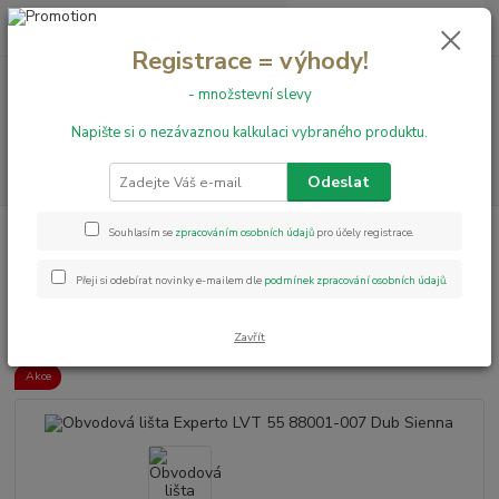
0
ks
+420 731 199 591
za
0,00 Kč
Registrace = výhody!
- množstevní slevy
Menu
Napište si o nezávaznou kalkulaci vybraného produktu.
Hledat
Odeslat
Úvod
Obvodové lišty
Obvodová lišta Experto LVT 55 88001-007 Dub
Souhlasím se
zpracováním osobních údajů
pro účely registrace.
Sienna
Přeji si odebírat novinky e-mailem dle
podmínek zpracování osobních údajů
.
Obvodová lišta Experto LVT 55
88001-007 Dub Sienna
Zavřít
Akce