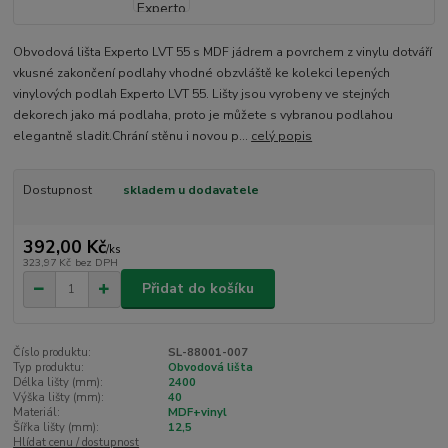
Obvodová lišta Experto LVT 55 s MDF jádrem a povrchem z vinylu dotváří
vkusné zakončení podlahy vhodné obzvláště ke kolekci lepených
vinylových podlah Experto LVT 55. Lišty jsou vyrobeny ve stejných
dekorech jako má podlaha, proto je můžete s vybranou podlahou
elegantně sladit.Chrání stěnu i novou p...
celý popis
Dostupnost
skladem u dodavatele
392,00 Kč
/
ks
323,97 Kč
bez DPH
Přidat do košíku
Číslo produktu:
SL-88001-007
Typ produktu:
Obvodová lišta
Délka lišty (mm):
2400
Výška lišty (mm):
40
Materiál:
MDF+vinyl
Šířka lišty (mm):
12,5
Hlídat cenu / dostupnost