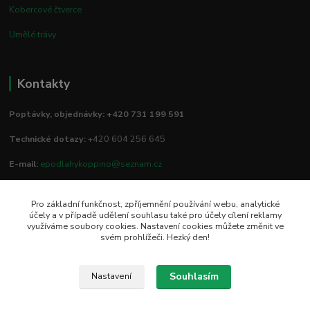
Kobercové čtverce
Umělé trávy
Kontakty
Poptávky, objednávky: +420 731 199 591
Technické dotazy:
+420 604 256 645
E-mail:
epodlahykoppino@seznam.cz
Pro základní funkčnost, zpříjemnění používání webu, analytické
Prodejna/vzorkovna:
účely a v případě udělení souhlasu také pro účely cílení reklamy
využíváme soubory cookies. Nastavení cookies můžete změnit ve
Studio Podlah
svém prohlížeči. Hezký den!
Mírové náměstí 16/15
74801 Hlučín
Souhlasím
Nastavení