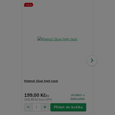
Akce
Akce
Mamut Glue high tack
Vinylová po
88001-007 D
783,00 Kč
199,00 Kč
674,00 K
skladem u
/
ks
dodavatele
164,46 Kč
bez DPH
557,02 Kč
be
Přidat do košíku