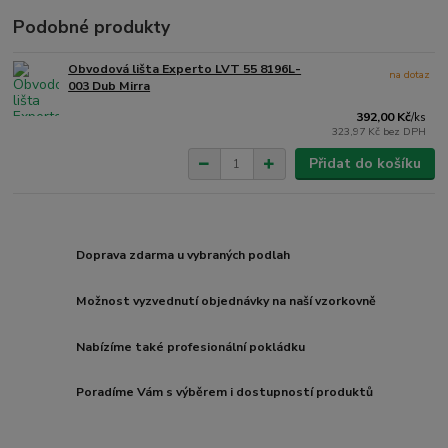
Podobné produkty
Obvodová lišta Experto LVT 55 8196L-
na dotaz
003 Dub Mirra
392,00 Kč
/
ks
323,97 Kč
bez DPH
Přidat do košíku
Doprava zdarma u vybraných podlah
Možnost vyzvednutí objednávky na naší vzorkovně
Nabízíme také profesionální pokládku
Poradíme Vám s výběrem i dostupností produktů