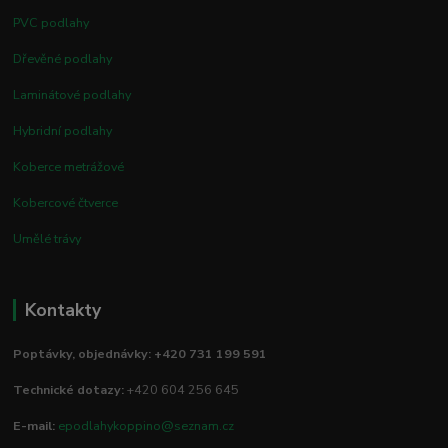
PVC podlahy
Dřevěné podlahy
Laminátové podlahy
Hybridní podlahy
Koberce metrážové
Kobercové čtverce
Umělé trávy
Kontakty
Poptávky, objednávky: +420 731 199 591
Technické dotazy:
+420 604 256 645
E-mail:
epodlahykoppino@seznam.cz