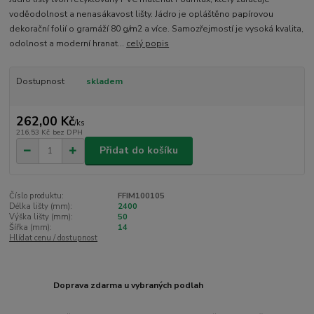
voděodolnost a nenasákavost lišty. Jádro je opláštěno papírovou
dekorační folií o gramáží 80 g/m2 a více. Samozřejmostí je vysoká kvalita,
odolnost a moderní hranat...
celý popis
Dostupnost
skladem
262,00 Kč
/
ks
216,53 Kč
bez DPH
Přidat do košíku
Číslo produktu:
FFIM100105
Délka lišty (mm):
2400
Výška lišty (mm):
50
Šířka (mm):
14
Hlídat cenu / dostupnost
Doprava zdarma u vybraných podlah