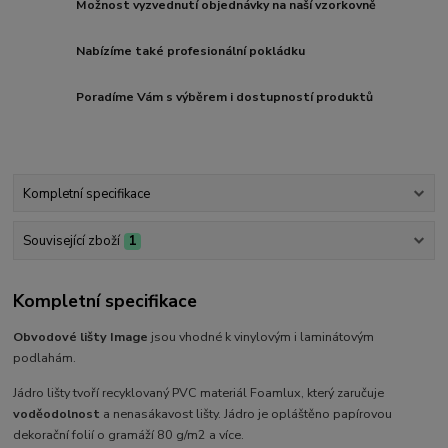
Možnost vyzvednutí objednávky na naší vzorkovně
Nabízíme také profesionální pokládku
Poradíme Vám s výběrem i dostupností produktů
Kompletní specifikace
Související zboží
1
Kompletní specifikace
Obvodové lišty Image
jsou vhodné k vinylovým i laminátovým
podlahám.
Jádro lišty tvoří recyklovaný PVC materiál Foamlux, který zaručuje
voděodolnost
a nenasákavost lišty. Jádro je opláštěno papírovou
dekorační folií o gramáží 80 g/m2 a více.