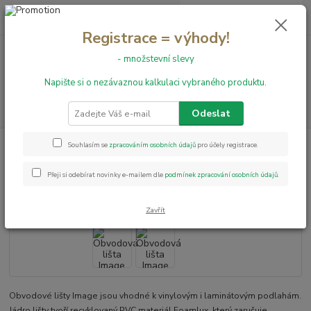
0
ks
+420 731 199 591
za
0,00 Kč
Registrace = výhody!
- množstevní slevy
Menu
Napište si o nezávaznou kalkulaci vybraného produktu.
Hledat
Odeslat
Úvod
Obvodové lišty
Obvodová lišta Image 100105
Souhlasím se
zpracováním osobních údajů
pro účely registrace.
Obvodová lišta Image 100105
Přeji si odebírat novinky e-mailem dle
podmínek zpracování osobních údajů
.
Zavřít
Obvodové lišty Image jsou vhodné k vinylovým i laminátovým podlahám.
Jádro lišty tvoří recyklovaný PVC materiál Foamlux, který zaručuje