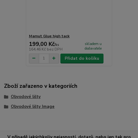
Mamut Glue high tack
199,00 Kč
skladem u
/
ks
dodavatele
164,46 Kč
bez DPH
Přidat do košíku
Zboží zařazeno v kategoriích
Obvodové lišty
Obvodové lišty Image
V případě jakýchkoliv nejasností, dotazů, nebo jen tak pro