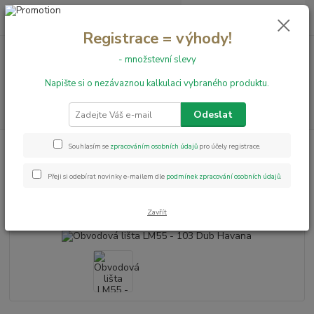
0
ks
+420 731 199 591
za
0,00 Kč
Registrace = výhody!
- množstevní slevy
Menu
Napište si o nezávaznou kalkulaci vybraného produktu.
Hledat
Odeslat
Úvod
Obvodové lišty
Obvodová lišta LM55 - 103 Dub Havana
Souhlasím se
zpracováním osobních údajů
pro účely registrace.
Obvodová lišta LM55 - 103 Dub
Přeji si odebírat novinky e-mailem dle
podmínek zpracování osobních údajů
.
Havana
Zavřít