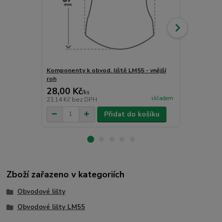
Komponenty k obvod. liště LM55 - vnější
Komponenty k
roh
roh
28,00 Kč
28,00 Kč
/
ks
skladem
23,14 Kč
bez DPH
23,14 Kč
bez
Přidat do košíku
Zboží zařazeno v kategoriích
Obvodové lišty
Obvodové lišty LM55