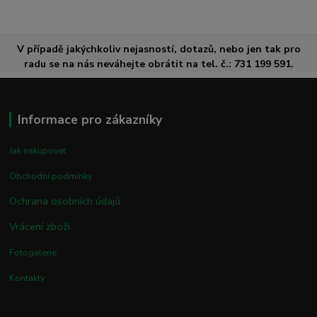
V případě jakýchkoliv nejasností, dotazů, nebo jen tak pro
radu se na nás neváhejte obrátit na tel. č.: 731 199 591.
Informace pro zákazníky
Jak nakupovat
Obchodní podmínky
Ochrana osobních údajů
Vrácení zboží
Fotogalerie
Kontakty