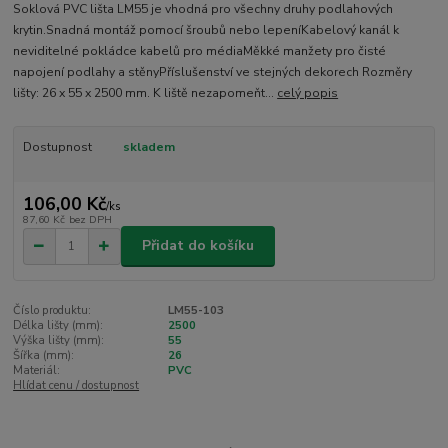
Soklová PVC lišta LM55 je vhodná pro všechny druhy podlahových
krytin.Snadná montáž pomocí šroubů nebo lepeníKabelový kanál k
neviditelné pokládce kabelů pro médiaMěkké manžety pro čisté
napojení podlahy a stěnyPříslušenství ve stejných dekorech Rozměry
lišty: 26 x 55 x 2500 mm. K liště nezapomeňt...
celý popis
Dostupnost
skladem
106,00 Kč
/
ks
87,60 Kč
bez DPH
Přidat do košíku
Číslo produktu:
LM55-103
Délka lišty (mm):
2500
Výška lišty (mm):
55
Šířka (mm):
26
Materiál:
PVC
Hlídat cenu / dostupnost