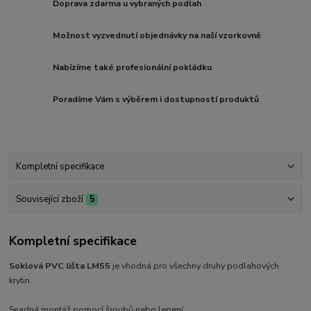
Doprava zdarma u vybraných podlah
Možnost vyzvednutí objednávky na naší vzorkovně
Nabízíme také profesionální pokládku
Poradíme Vám s výběrem i dostupností produktů
Kompletní specifikace
Související zboží
5
Kompletní specifikace
Soklová PVC lišta LM55
je vhodná pro všechny druhy podlahových
krytin.
Snadná montáž pomocí šroubů nebo lepení