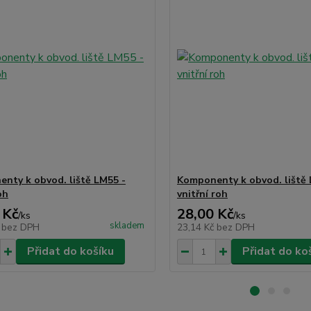
nty k obvod. liště LM55 -
Komponenty k obvod. liště 
oh
vnitřní roh
 Kč
28,00 Kč
/
ks
/
ks
skladem
č
bez DPH
23,14 Kč
bez DPH
Přidat do košíku
Přidat do ko