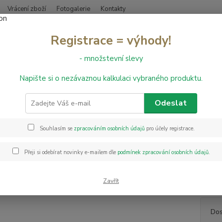
Vrácení zboží
Fotogalerie
Kontakty
Nevíte
Registrace = výhody!
Hledat
+420
- množstevní slevy
Napište si o nezávaznou kalkulaci vybraného produktu.
bvodové lišty
Obvodová lišta LM55 - 48 Dub zlatý
dová lišta LM55 - 48 Dub zlatý
Odeslat
Souhlasím se
zpracováním osobních údajů
pro účely registrace.
Soklov
krytin
Přeji si odebírat novinky e-mailem dle
podmínek zpracování osobních údajů
.
nevidi
napoje
lišty: 
Zavřít
Dos