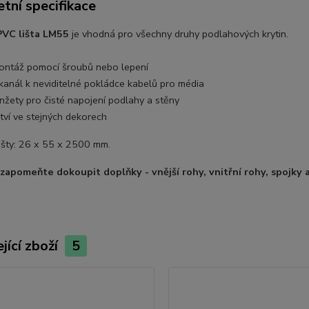
tní specifikace
PVC lišta LM55
je vhodná pro všechny druhy podlahových krytin.
ntáž pomocí šroubů nebo lepení
kanál k neviditelné pokládce kabelů pro média
žety pro čisté napojení podlahy a stěny
tví ve stejných dekorech
išty: 26 x 55 x 2500 mm.
ezapomeňte dokoupit doplňky - vnější rohy, vnitřní rohy, spojky
jící zboží
5