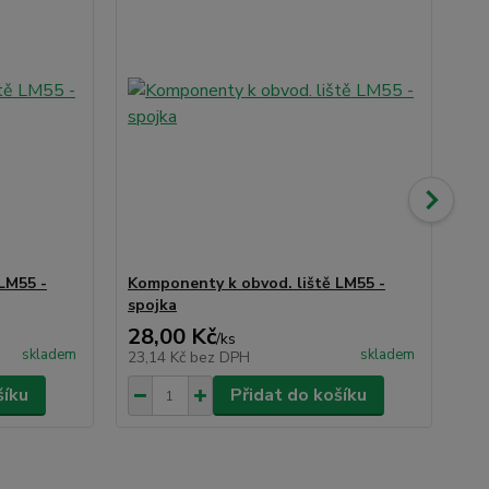
LM55 -
Komponenty k obvod. liště LM55 -
Ko
spojka
ko
28,00 Kč
56
/
ks
skladem
skladem
23,14 Kč
bez DPH
46
šíku
Přidat do košíku