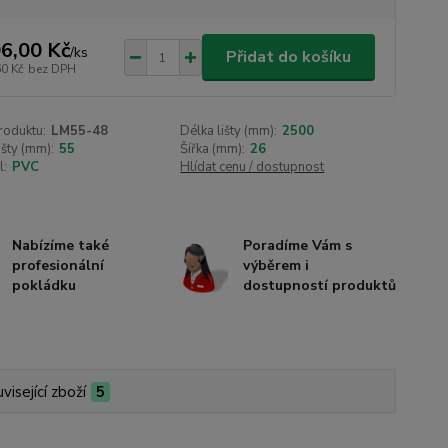
6,00 Kč
/
ks
Přidat do košíku
60 Kč
bez DPH
roduktu:
LM55-48
Délka lišty (mm):
2500
išty (mm):
55
Šířka (mm):
26
l:
PVC
Hlídat cenu / dostupnost
Nabízíme také
Poradíme Vám s
profesionální
výběrem i
pokládku
dostupností produktů
visející zboží
5