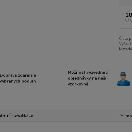
10
87,
Číslo p
Výška l
Materiá
Možnost vyzvednutí
Doprava zdarma u
objednávky na naší
vybraných podlah
vzorkovně
etní specifikace
Sou