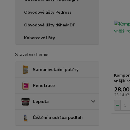
Obvodové lišty Pedross
Obvodové lišty dýha/MDF
Kobercové lišty
Stavební chemie
Samonivelační potěry
Kompone
vnější r
Penetrace
28,00
23,14 K
Lepidla
Čištění a údržba podlah