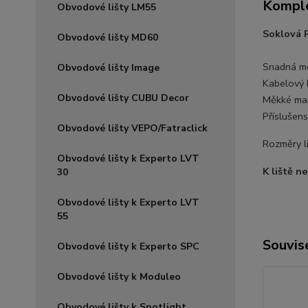
Komple
Obvodové lišty LM55
Soklová 
Obvodové lišty MD60
Snadná mo
Obvodové lišty Image
Kabelový 
Obvodové lišty CUBU Decor
Měkké man
Příslušens
Obvodové lišty VEPO/Fatraclick
Rozměry l
Obvodové lišty k Experto LVT
K liště n
30
Obvodové lišty k Experto LVT
55
Souvise
Obvodové lišty k Experto SPC
Obvodové lišty k Moduleo
Obvodové lišty k Spotlight