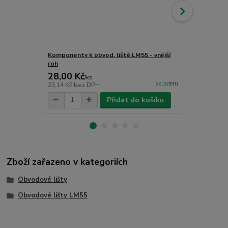
Komponenty k obvod. liště LM55 - vnější
Komponenty k
roh
roh
28,00 Kč
28,00 Kč
/
ks
skladem
23,14 Kč
bez DPH
23,14 Kč
bez
Přidat do košíku
Zboží zařazeno v kategoriích
Obvodové lišty
Obvodové lišty LM55