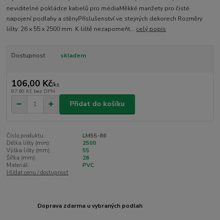
neviditelné pokládce kabelů pro médiaMěkké manžety pro čisté
napojení podlahy a stěnyPříslušenství ve stejných dekorech Rozměry
lišty: 26 x 55 x 2500 mm. K liště nezapomeňt...
celý popis
Dostupnost
skladem
106,00 Kč
/
ks
87,60 Kč
bez DPH
Přidat do košíku
Číslo produktu:
LM55-86
Délka lišty (mm):
2500
Výška lišty (mm):
55
Šířka (mm):
26
Materiál:
PVC
Hlídat cenu / dostupnost
Doprava zdarma u vybraných podlah