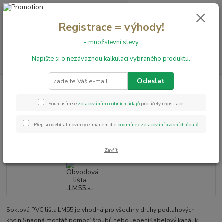
0
ks
+420 731 199 591
za
0,00 Kč
Registrace = výhody!
Menu
- množstevní slevy
Napište si o nezávaznou kalkulaci vybraného produktu.
Hledat
Odeslat
Úvod
Obvodové lišty
Obvodová lišta LM55 - 86 Dub Laplant
Obvodová lišta LM55 - 86 Dub
Souhlasím se
zpracováním osobních údajů
pro účely registrace.
Laplant
Přeji si odebírat novinky e-mailem dle
podmínek zpracování osobních údajů
.
Zavřít
Soklová PVC lišta LM55 je vhodná pro všechny druhy podlahových
krytin.Snadná montáž pomocí šroubů nebo lepeníKabelový kanál k