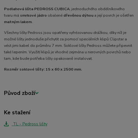
Podlahová lišta PEDROSS CUBICA
, jednoduchého obdélníkového
tvaru má
smrkové jádro
obalené
dřevěnou dýhou
a její povrch je ošetřen
matným lakem
.
Všechny lišty Pedross jsou opatřeny vyfrézovanou drážkou, díky níž je
možné lišty jednoduše přichytit za pomocí speciálních klipů Clipstar a
vést jimi kabel do průměru 7 mm. Soklové lišty Pedross můžete připevnit
také lepením. Využití klipů je vhodné zejména u nerovných povrchů nebo
tam, kde bude potřeba lišty opakovaně instalovat.
Rozměr soklové lišty: 15 x 60 x 2500 mm.
Původ zboží
Ke stažení
TL - Pedross lišty