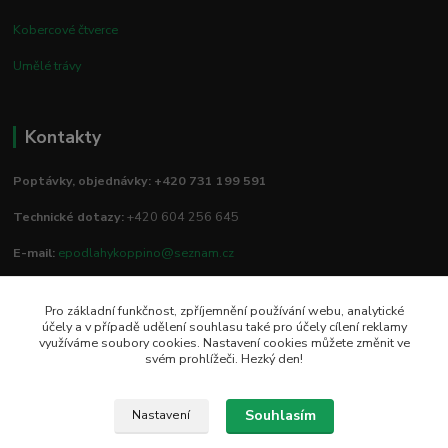
Kobercové čtverce
Umělé trávy
Kontakty
Poptávky, objednávky: +420 731 199 591
Technické dotazy:
+420 604 256 645
E-mail:
epodlahykoppino@seznam.cz
Pro základní funkčnost, zpříjemnění používání webu, analytické
Prodejna/vzorkovna:
účely a v případě udělení souhlasu také pro účely cílení reklamy
využíváme soubory cookies. Nastavení cookies můžete změnit ve
Studio Podlah
svém prohlížeči. Hezký den!
Mírové náměstí 16/15
74801 Hlučín
Souhlasím
Nastavení