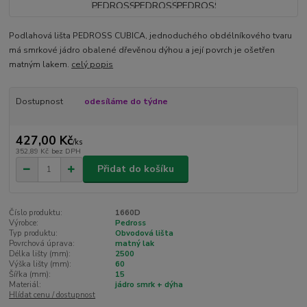
Podlahová lišta PEDROSS CUBICA, jednoduchého obdélníkového tvaru
má smrkové jádro obalené dřevěnou dýhou a její povrch je ošetřen
matným lakem.
celý popis
Dostupnost
odesíláme do týdne
427,00 Kč
/
ks
352,89 Kč
bez DPH
Přidat do košíku
Číslo produktu:
1660D
Výrobce:
Pedross
Typ produktu:
Obvodová lišta
Povrchová úprava:
matný lak
Délka lišty (mm):
2500
Výška lišty (mm):
60
Šířka (mm):
15
Materiál:
jádro smrk + dýha
Hlídat cenu / dostupnost