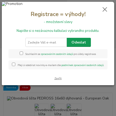
0
ks
+420 731 199 591
za
0,00 Kč
Registrace = výhody!
- množstevní slevy
Menu
Napište si o nezávaznou kalkulaci vybraného produktu.
Hledat
Odeslat
Úvod
Obvodové lišty
Obvodová lišta PEDROSS 16x60 dýhovaná -
Souhlasím se
zpracováním osobních údajů
pro účely registrace.
European Oak
Přeji si odebírat novinky e-mailem dle
podmínek zpracování osobních údajů
.
Obvodová lišta PEDROSS 16x60
dýhovaná - European Oak
Zavřít
Novinka
Akce