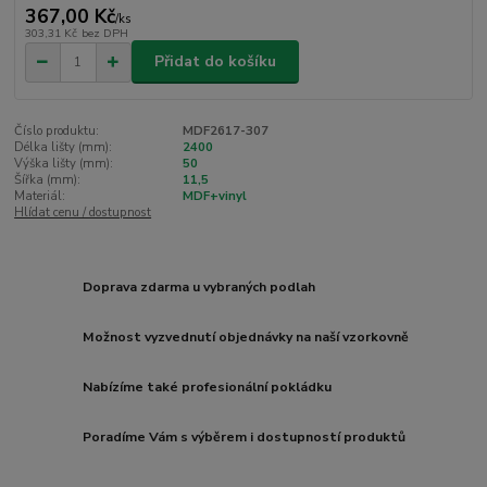
367,00 Kč
/
ks
303,31 Kč
bez DPH
Přidat do košíku
Číslo produktu:
MDF2617-307
Délka lišty (mm):
2400
Výška lišty (mm):
50
Šířka (mm):
11,5
Materiál:
MDF+vinyl
Hlídat cenu / dostupnost
Doprava zdarma u vybraných podlah
Možnost vyzvednutí objednávky na naší vzorkovně
Nabízíme také profesionální pokládku
Poradíme Vám s výběrem i dostupností produktů