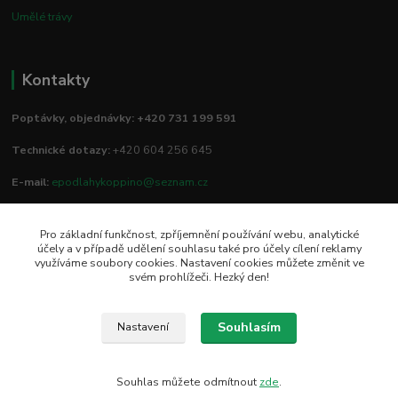
Umělé trávy
Kontakty
Poptávky, objednávky: +420 731 199 591
Technické dotazy:
+420 604 256 645
E-mail:
epodlahykoppino@seznam.cz
Pro základní funkčnost, zpříjemnění používání webu, analytické
Prodejna/vzorkovna:
účely a v případě udělení souhlasu také pro účely cílení reklamy
využíváme soubory cookies. Nastavení cookies můžete změnit ve
Studio Podlah
svém prohlížeči. Hezký den!
Mírové náměstí 16/15
74801 Hlučín
Souhlasím
Nastavení
Souhlas můžete odmítnout
zde
.
Vytvořeno na
Eshop-rychle.cz