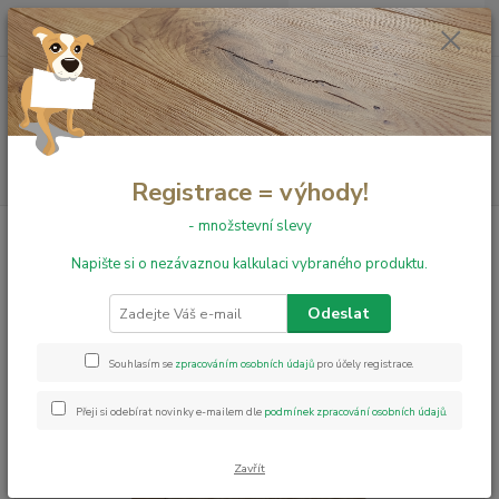
0
ks
+420 731 199 591
za
0,00 Kč
Menu
Hledat
Registrace = výhody!
- množstevní slevy
Úvod
Obvodové lišty
Obvodová lišta VEPO/Fatraclick - Dub Jasper
Napište si o nezávaznou kalkulaci vybraného produktu.
Obvodová lišta VEPO/Fatraclick -
Dub Jasper
Odeslat
Souhlasím se
zpracováním osobních údajů
pro účely registrace.
Přeji si odebírat novinky e-mailem dle
podmínek zpracování osobních údajů
.
Zavřít