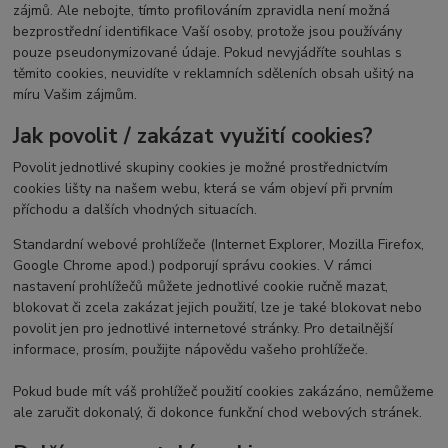
zájmů. Ale nebojte, tímto profilováním zpravidla není možná
bezprostřední identifikace Vaší osoby, protože jsou používány
pouze pseudonymizované údaje. Pokud nevyjádříte souhlas s
těmito cookies, neuvidíte v reklamních sděleních obsah ušitý na
míru Vašim zájmům.
Jak povolit / zakázat využití cookies?
Povolit jednotlivé skupiny cookies je možné prostřednictvím
cookies lišty na našem webu, která se vám objeví při prvním
příchodu a dalších vhodných situacích.
Standardní webové prohlížeče (Internet Explorer, Mozilla Firefox,
Google Chrome apod.) podporují správu cookies. V rámci
nastavení prohlížečů můžete jednotlivé cookie ručně mazat,
blokovat či zcela zakázat jejich použití, lze je také blokovat nebo
povolit jen pro jednotlivé internetové stránky. Pro detailnější
informace, prosím, použijte nápovědu vašeho prohlížeče.
Pokud bude mít váš prohlížeč použití cookies zakázáno, nemůžeme
ale zaručit dokonalý, či dokonce funkční chod webových stránek.