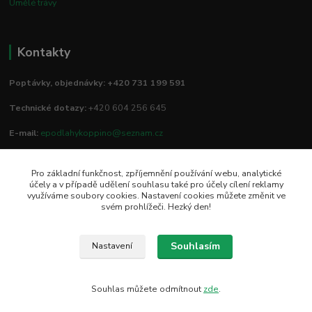
Umělé trávy
Kontakty
Poptávky, objednávky: +420 731 199 591
Technické dotazy:
+420 604 256 645
E-mail:
epodlahykoppino@seznam.cz
Pro základní funkčnost, zpříjemnění používání webu, analytické
Prodejna/vzorkovna:
účely a v případě udělení souhlasu také pro účely cílení reklamy
využíváme soubory cookies. Nastavení cookies můžete změnit ve
Studio Podlah
svém prohlížeči. Hezký den!
Mírové náměstí 16/15
74801 Hlučín
Souhlasím
Nastavení
Souhlas můžete odmítnout
zde
.
Vytvořeno na
Eshop-rychle.cz