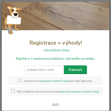
0
ks
+420 731 199 591
za
0,00 Kč
Menu
Hledat
Registrace = výhody!
- množstevní slevy
Úvod
Práce s cookies
Napište si o nezávaznou kalkulaci vybraného produktu.
Práce s cookies
Odeslat
Provozovatel webové stránky
………….
, společnost
………..
s.r.o., se
sídlem v
…………………
, IČ
………..
, zapsaná v obchodním rejstříku
Souhlasím se
zpracováním osobních údajů
pro účely registrace.
vedeném Krajským soudem v
……….
, oddíl
……….
, vložka
……………..
(dále jen „prodávající“ nebo „správce“) pracuje na této webové
Přeji si odebírat novinky e-mailem dle
podmínek zpracování osobních údajů
.
stránce se soubory cookies.
Co jsou to cookies?
Zavřít