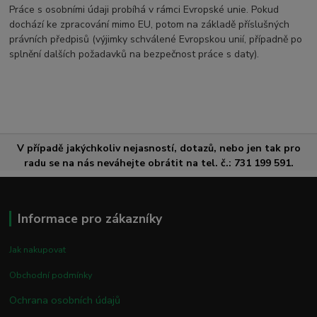
Práce s osobními údaji probíhá v rámci Evropské unie. Pokud
dochází ke zpracování mimo EU, potom na základě příslušných
právních předpisů (výjimky schválené Evropskou unií, případně po
splnění dalších požadavků na bezpečnost práce s daty).
V případě jakýchkoliv nejasností, dotazů, nebo jen tak pro
radu se na nás neváhejte obrátit na tel. č.: 731 199 591.
Informace pro zákazníky
Jak nakupovat
Obchodní podmínky
Ochrana osobních údajů