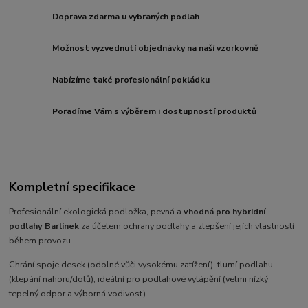
Doprava zdarma u vybraných podlah
Možnost vyzvednutí objednávky na naší vzorkovně
Nabízíme také profesionální pokládku
Poradíme Vám s výběrem i dostupností produktů
Kompletní specifikace
Profesionální ekologická podložka, pevná a
vhodná pro hybridní
podlahy Barlinek
za účelem ochrany podlahy a zlepšení jejích vlastností
během provozu.
Chrání spoje desek (odolné vůči vysokému zatížení), tlumí podlahu
(klepání nahoru/dolů), ideální pro podlahové vytápění (velmi nízký
tepelný odpor a výborná vodivost).