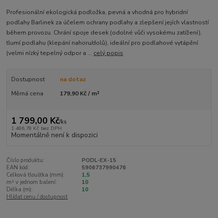
Profesionální ekologická podložka, pevná a vhodná pro hybridní
podlahy Barlinek za účelem ochrany podlahy a zlepšení jejích vlastností
během provozu. Chrání spoje desek (odolné vůči vysokému zatížení),
tlumí podlahu (klepání nahoru/dolů), ideální pro podlahové vytápění
(velmi nízký tepelný odpor a ...
celý popis
Dostupnost
na dotaz
Měrná cena
179,90 Kč / m²
1 799,00 Kč
/
ks
1 486,78 Kč
bez DPH
Momentálně není k dispozici
Číslo produktu:
PODL-EX-15
EAN kód:
5906737990476
Celková tloušťka (mm):
1,5
m² v jednom balení:
10
Délka (m):
10
Hlídat cenu / dostupnost