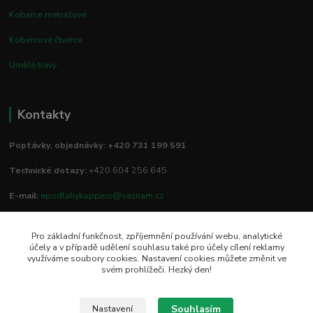
Koberce metrážové
Kobercové čtverce
Umělé trávy
Kontakty
Poptávky, objednávky: +420 731 199 591
Technické dotazy:
+420 604 256 645
E-mail:
epodlahykoppino@seznam.cz
Pro základní funkčnost, zpříjemnění používání webu, analytické
Prodejna/vzorkovna:
účely a v případě udělení souhlasu také pro účely cílení reklamy
využíváme soubory cookies. Nastavení cookies můžete změnit ve
Studio Podlah
svém prohlížeči. Hezký den!
Mírové náměstí 16/15
74801 Hlučín
Souhlasím
Nastavení