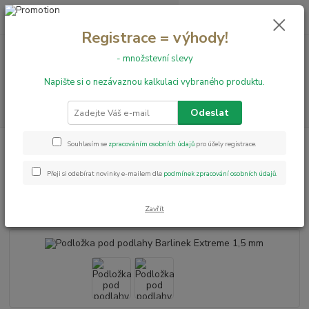
0
ks
+420 731 199 591
za
0,00 Kč
Registrace = výhody!
- množstevní slevy
Menu
Napište si o nezávaznou kalkulaci vybraného produktu.
Hledat
Odeslat
Úvod
Hybridní podlahy
Smart Wood
Podložka pod podlahy Barlinek
Souhlasím se
zpracováním osobních údajů
pro účely registrace.
Extreme 1,5 mm
Přeji si odebírat novinky e-mailem dle
podmínek zpracování osobních údajů
.
Podložka pod podlahy Barlinek
Extreme 1,5 mm
Zavřít