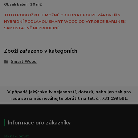
Obsah balení: 10 m2
TUTO PODLOŽKU JE MOŽNÉ OBJEDNAT POUZE ZÁROVEŇ S
HYBRIDNÍ PODLAHOU SMART WOOD OD VÝROBCE BARLINEK.
SAMOSTATNĚ NEPRODEJNÉ.
Zboží zařazeno v kategoriích
Smart Wood
V případě jakýchkoliv nejasností, dotazů, nebo jen tak pro
radu se na nás neváhejte obrátit na tel. č.: 731 199 591.
Informace pro zákazníky
Jak nakupovat